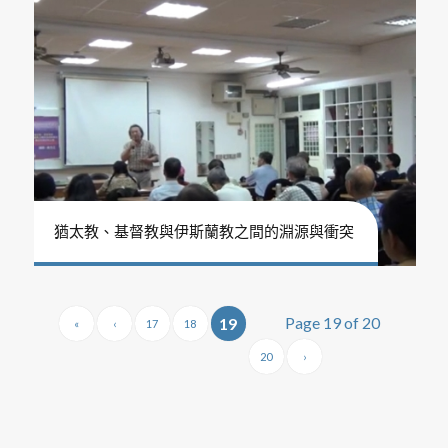
猶太教、基督教與伊斯蘭教之間的淵源與衝突
Page 19 of 20
19
«
‹
17
18
20
›