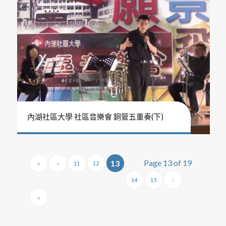
內湖社區大學 社區音樂會 銅管五重奏(下)
Page 13 of 19
13
«
‹
11
12
14
15
›
»