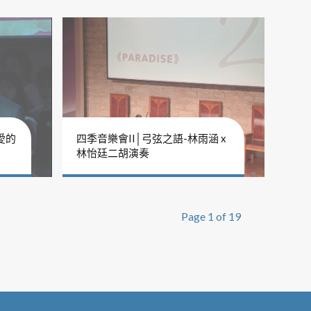
愛的
四季音樂會II│弓弦之語-林雨涵 x
林怡廷二胡演奏
Page 1 of 19