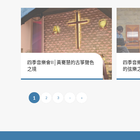
四季音樂會II│黃騫慧的古箏聲色
四季音樂
之境
的弦樂
1
2
3
›
»