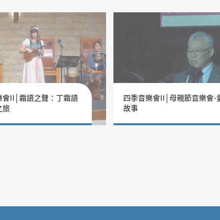
會II│霜語之聲：丁霜語
四季音樂會II│母親節音樂會-
之旅
故事