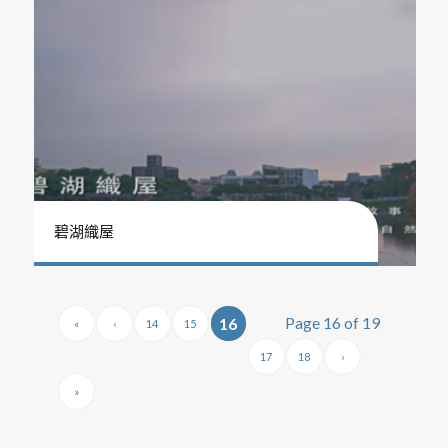
碧湖織屋
Page 16 of 19
16
«
‹
14
15
17
18
›
»