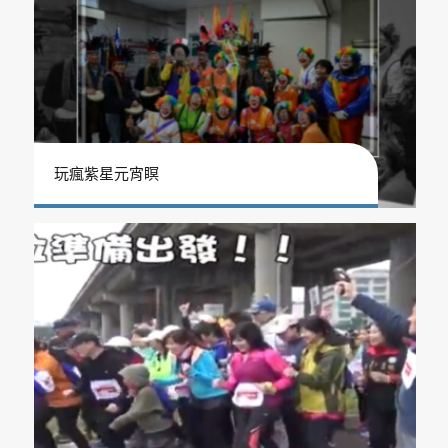
玩瘋紫星元宵瞑