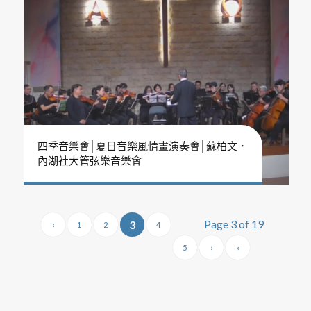
四季音樂會│夏日音樂風情畫演奏會│蘇柏文．
內湖社大管弦樂音樂會
Page 3 of 19
3
‹
1
2
4
5
›
»