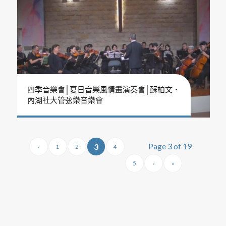
四季音樂會│夏日音樂風情畫演奏會│蘇柏文．
內湖社大管弦樂音樂會
Page 3 of 19
3
‹
1
2
4
5
›
»