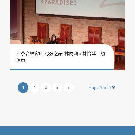
四季音樂會II│弓弦之語-林雨涵 x 林怡廷二胡
演奏
Page 1 of 19
1
2
3
›
»