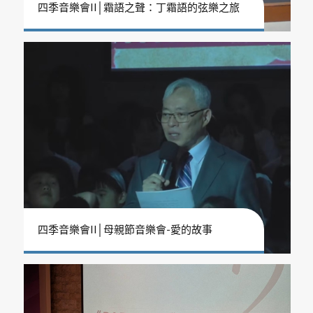
四季音樂會II│霜語之聲：丁霜語的弦樂之旅
四季音樂會II│母親節音樂會-愛的故事