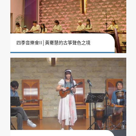
四季音樂會II│黃騫慧的古箏聲色之境