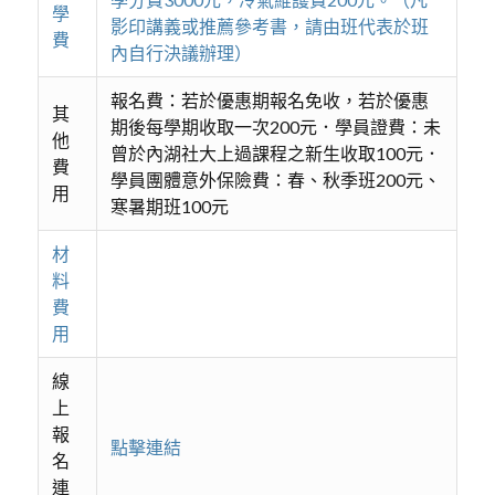
學
影印講義或推薦參考書，請由班代表於班
費
內自行決議辦理）
報名費：若於優惠期報名免收，若於優惠
其
期後每學期收取一次200元．學員證費：未
他
曾於內湖社大上過課程之新生收取100元．
費
學員團體意外保險費：春、秋季班200元、
用
寒暑期班100元
材
料
費
用
線
上
報
點擊連結
名
連