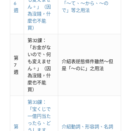
6
「～て、～から、～の
ん。」（因
週
で」等之用法
為沒錢，什
麼也不能
買）
第32課：
「お金がな
いので、何
第
も変えませ
介紹表逆態條件雖然～但
7
ん。」（因
是「～のに」之用法
週
為沒錢，什
麼也不能
買）
第33課：
「宝くじで
一億円当た
ったら、ど
第
介紹動詞、形容詞、名詞
うします