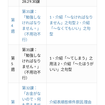
28.29.30課
第31課：
「勉強しな
1、介紹「～なければなり
第
ければなり
ません」之句型 2、介紹
4
ません。」
「～なくてもいい」之句
週
（不用功不
型
行）
第31課：
「勉強しな
第
1、介紹「～てしまう」之
ければなり
5
用法 2、介紹「～たほうが
ません。」
週
いい」之句型
（不用功不
行）
第32課：
「お金がな
いので、何
第
介紹表順態條件原因.理由
も変えませ