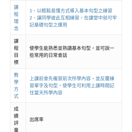
課
1、以輕鬆易懂方式導入基本句型之練習
程
2、讓同學彼此互相練習，在課堂中就可牢
理
記基礎句型之運用
念
課
程
使學生能熟悉並熟讀基本句型，並可說一
目
些常用的日常會話
標
教
上課前會先複習前次所學內容，並反覆練
學
習單字及句型，使學生可利用上課時間記
方
住當天所學內容
式
成
績
出席率
評
量