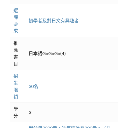
選
課
初學者及對日文有興趣者
要
求
推
薦
日本語GoGoGo(4)
書
目
招
生
30名
限
額
學
3
分
學分費3000元，冷氣維護費200元。（凡