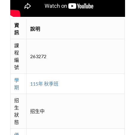
資
說明
訊
課
程
263272
編
號
學
115年 秋季班
期
招
生
招生中
狀
態
優