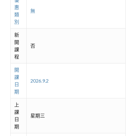
惠
無
類
別
新
開
否
課
程
開
課
2026.9.2
日
期
上
課
星期三
日
期