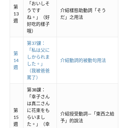
「おいしそ
第
うです
介紹樣態助動詞「そう
13
ね。」（好
だ」之用法
週
好吃的樣子
哦）
第37課：
「私は父に
第
しかられま
14
介紹動詞的被動句用法
した。」
週
（我被爸爸
罵了）
第38課：
「幸子さん
は真二さん
第
に花束をも
介紹授受動詞—「東西之給
15
らいまし
予」的說法
週
た。」（幸