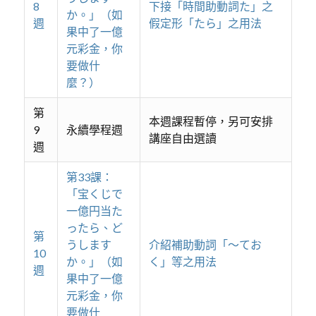
8
下接「時間助動詞た」之
か。」（如
週
假定形「たら」之用法
果中了一億
元彩金，你
要做什
麼？）
第
本週課程暫停，另可安排
9
永續學程週
講座自由選讀
週
第33課：
「宝くじで
一億円当た
ったら、ど
第
うします
介紹補助動詞「～てお
10
か。」（如
く」等之用法
週
果中了一億
元彩金，你
要做什