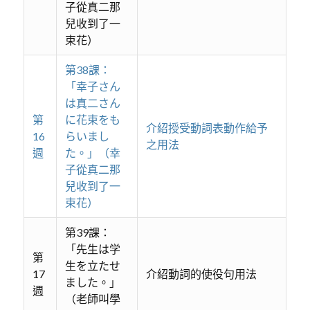
子從真二那
兒收到了一
束花）
第38課：
「幸子さん
は真二さん
第
に花束をも
介紹授受動詞表動作給予
16
らいまし
之用法
週
た。」（幸
子從真二那
兒收到了一
束花）
第39課：
「先生は学
第
生を立たせ
17
介紹動詞的使役句用法
ました。」
週
（老師叫學