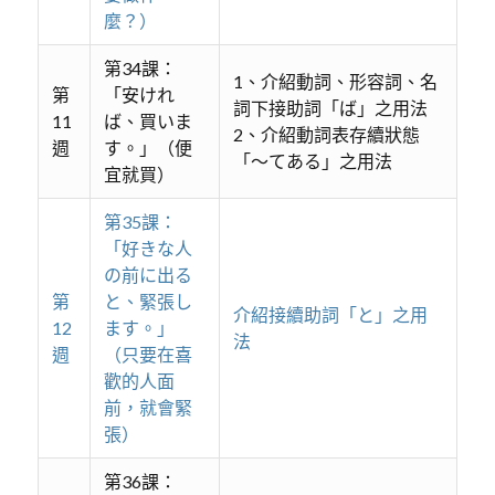
麼？）
第34課：
1、介紹動詞、形容詞、名
第
「安けれ
詞下接助詞「ば」之用法
11
ば、買いま
2、介紹動詞表存續狀態
週
す。」（便
「～てある」之用法
宜就買）
第35課：
「好きな人
の前に出る
第
と、緊張し
介紹接續助詞「と」之用
12
ます。」
法
週
（只要在喜
歡的人面
前，就會緊
張）
第36課：