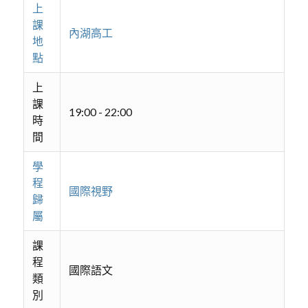
上
課
內湖高工
地
點
上
課
19:00 - 22:00
時
間
學
程
國際視野
歸
屬
課
程
國際語文
類
別