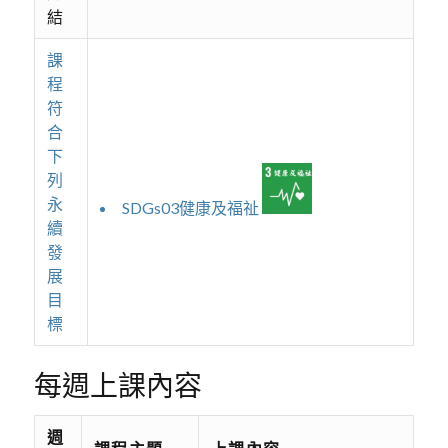
結
課
程
符
合
下
列
永
SDGs03健康及福祉
續
發
展
目
標
每週上課內容
週