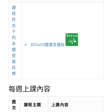
課
程
符
合
下
列
永
SDGs03健康及福祉
續
發
展
目
標
每週上課內容
週
課程主題
上課內容
次