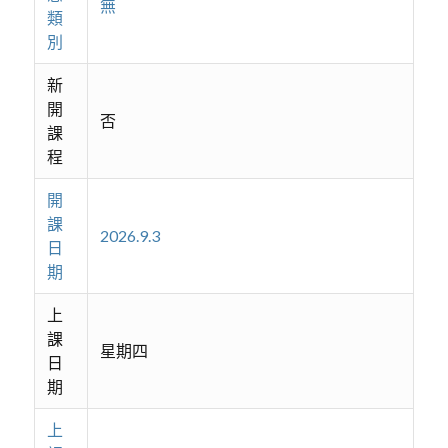
無
類
別
新
開
否
課
程
開
課
2026.9.3
日
期
上
課
星期四
日
期
上