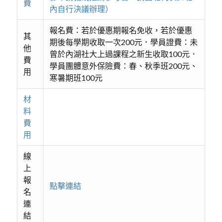
費
內自行決議辦理）
報名費：若於優惠期報名免收，若於優惠
其
期後每學期收取一次200元．學員證費：未
他
曾於內湖社大上過課程之新生收取100元．
費
學員團體意外保險費：春、秋季班200元、
用
寒暑期班100元
材
料
費
用
線
上
報
點擊連結
名
連
結