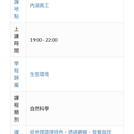
課
內湖高工
地
點
上
課
19:00 - 22:00
時
間
學
程
生態環境
歸
屬
課
程
自然科學
類
別
課
從地理環境特色，透過觀察、發覺與欣