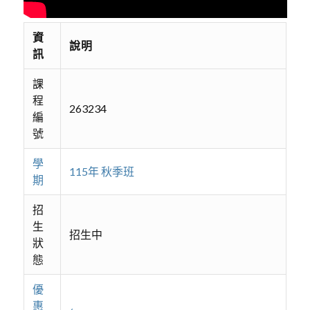
資
說明
訊
課
程
263234
編
號
學
115年 秋季班
期
招
生
招生中
狀
態
優
惠