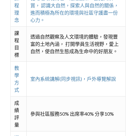
程
賞， 認識大自然，探索人與自然的關係，
理
進而積極為所在的環境與社區守護盡一份
念
心力。
課
透過自然觀察及人文環境的體驗，發現豐
程
富的土地內涵， 打開學員生活視野，愛上
目
自然，使自然生態成為生命中的好朋友。
標
教
學
室內系統講解(同步視訊)，戶外導覽解說
方
式
成
績
參與社區服務50% 出席率40% 分享10%
評
量