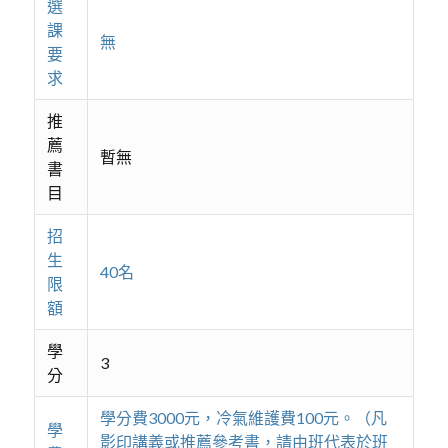
選
課
無
要
求
推
薦
暫無
書
目
招
生
40名
限
額
學
3
分
學分費3000元，冷氣維護費100元。（凡
學
影印講義或推薦參考書，請由班代表於班