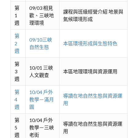
第
09/03 相見
課程與班級經營介紹 地景與
1
歡、三峽地
氣候環境形成
週
理環境
第
09/10三峽
2
本區環境形成與生態特色
自然生態
週
第
10/01 三峽
3
本區地理環境與資源運用
人文觀查
週
第
10/04 戶外
導讀在地自然生態與資源運
4
教學－滿月
用
週
圓
第
10/04 戶外
導讀在地自然生態與資源運
5
教學－三峽
用
週
老街