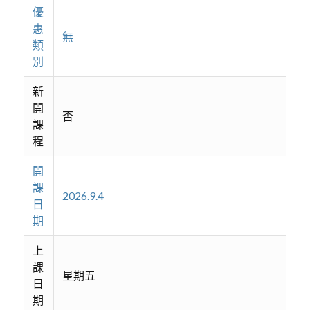
優
惠
無
類
別
新
開
否
課
程
開
課
2026.9.4
日
期
上
課
星期五
日
期