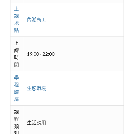
上
課
內湖高工
地
點
上
課
19:00 - 22:00
時
間
學
程
生態環境
歸
屬
課
程
生活應用
類
別