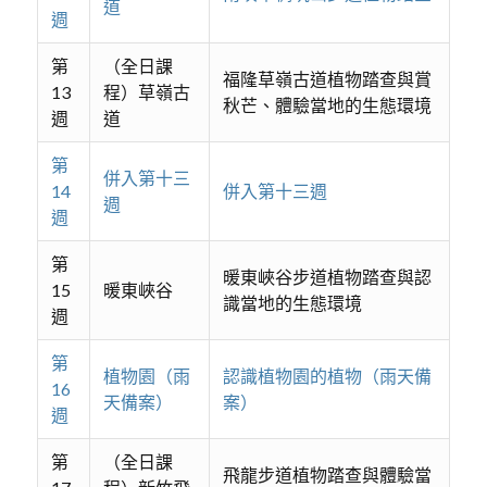
道
週
第
（全日課
福隆草嶺古道植物踏查與賞
13
程）草嶺古
秋芒、體驗當地的生態環境
週
道
第
併入第十三
14
併入第十三週
週
週
第
暖東峽谷步道植物踏查與認
15
暖東峽谷
識當地的生態環境
週
第
植物園（雨
認識植物園的植物（雨天備
16
天備案）
案）
週
第
（全日課
飛龍步道植物踏查與體驗當