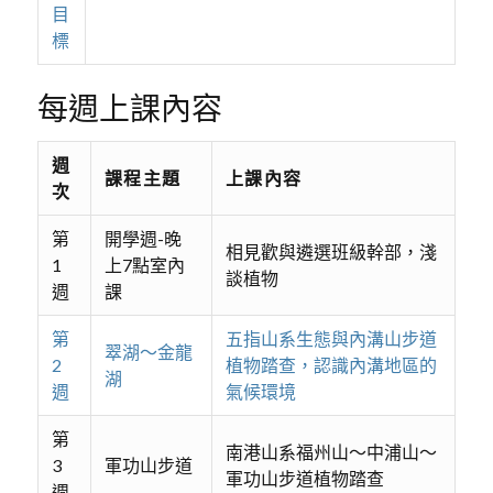
目
標
每週上課內容
週
課程主題
上課內容
次
第
開學週-晚
相見歡與遴選班級幹部，淺
1
上7點室內
談植物
週
課
第
五指山系生態與內溝山步道
翠湖～金龍
2
植物踏查，認識內溝地區的
湖
週
氣候環境
第
南港山系福州山～中浦山～
3
軍功山步道
軍功山步道植物踏查
週