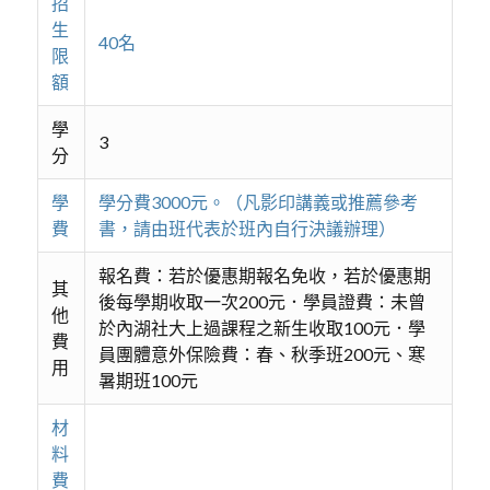
招
生
40名
限
額
學
3
分
學
學分費3000元。（凡影印講義或推薦參考
費
書，請由班代表於班內自行決議辦理）
報名費：若於優惠期報名免收，若於優惠期
其
後每學期收取一次200元．學員證費：未曾
他
於內湖社大上過課程之新生收取100元．學
費
員團體意外保險費：春、秋季班200元、寒
用
暑期班100元
材
料
費