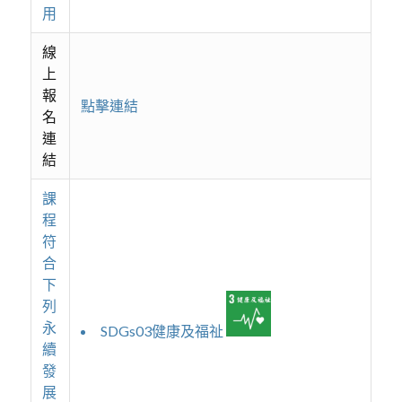
用
線
上
報
點擊連結
名
連
結
課
程
符
合
下
列
永
SDGs03健康及福祉
續
發
展