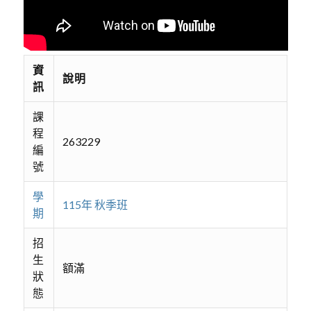
資
說明
訊
課
程
263229
編
號
學
115年 秋季班
期
招
生
額滿
狀
態