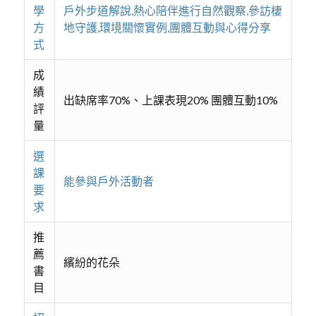
學
戶外步道解說,熱心陪伴進行自然觀察,參訪棲
方
地守護,環境關懷實例,團體互動與心得分享
式
成
績
出缺席率70%、上課表現20% 團體互動10%
評
量
選
課
能參與戶外活動者
要
求
推
薦
繽紛的花朵
書
目