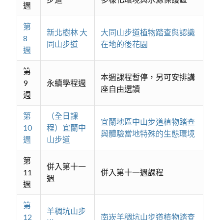
週
第
新北樹林 大
大同山步道植物踏查與認識
8
同山步道
在地的後花園
週
第
本週課程暫停，另可安排講
9
永續學程週
座自由選讀
週
第
（全日課
宜蘭地區中山步道植物踏查
10
程）宜蘭中
與體驗當地特殊的生態環境
週
山步道
第
併入第十一
11
併入第十一週課程
週
週
第
羊稠坑山步
12
南崁羊稠坑山步道植物踏查