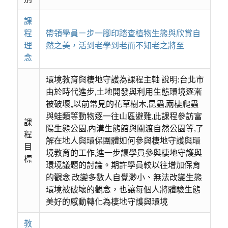
課
程
帶領學員ㄧ步一腳印踏查植物生態與欣賞自
理
然之美，活到老學到老而不知老之將至
念
環境教育與棲地守護為課程主軸 說明:台北市
由於時代進步,土地開發與利用生態環境逐漸
被破壞,,以前常見的花草樹木,昆蟲,兩棲爬蟲
與蛙類等動物逐一往山區避難,此課程參訪富
課
陽生態公園,內溝生態館與關渡自然公園等,了
程
解在地人與環保團體如何參與棲地守護與環
目
境教育的工作,進一步讓學員參與棲地守護與
標
環境議題的討論。期許學員較以往增加保育
的觀念 改變多數人自覺渺小、無法改變生態
環境被破壞的觀念，也讓每個人將體驗生態
美好的感動轉化為棲地守護與環境
教