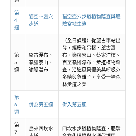
第
貓空～壺穴
貓空壺穴步道植物踏查與體
4
步道
驗當地生態
週
（全日課程）從望古車站出
發，經慶和吊橋、望古瀑
第
望古瀑布、
布、嶺腳寮山、蔡家洋樓、
5
嶺腳寮山、
百至嶺腳瀑布，步道植物踏
週
嶺腳瀑布
查，沿途風景優美與呼吸芬
多精與負離子，享受一場森
林步道之美
第
6
併為第五週
併入第五週
週
第
烏來四坎水
四坎水步道植物踏查、體驗
7
步道
多樣化環境與水源保護區