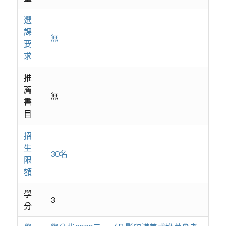
選
課
無
要
求
推
薦
無
書
目
招
生
30名
限
額
學
3
分