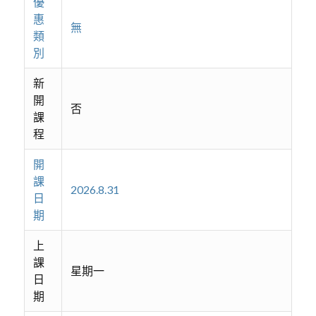
優
惠
無
類
別
新
開
否
課
程
開
課
2026.8.31
日
期
上
課
星期一
日
期