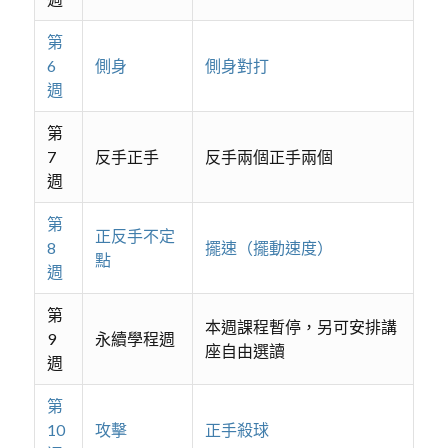
第
6
側身
側身對打
週
第
7
反手正手
反手兩個正手兩個
週
第
正反手不定
8
擺速（擺動速度）
點
週
第
本週課程暫停，另可安排講
9
永續學程週
座自由選讀
週
第
10
攻擊
正手殺球