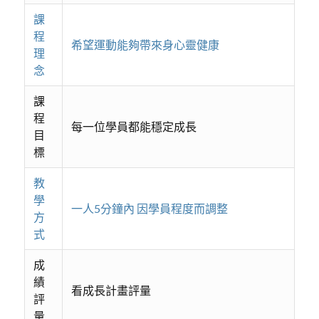
課
程
希望運動能夠帶來身心靈健康
理
念
課
程
每一位學員都能穩定成長
目
標
教
學
一人5分鐘內 因學員程度而調整
方
式
成
績
看成長計畫評量
評
量