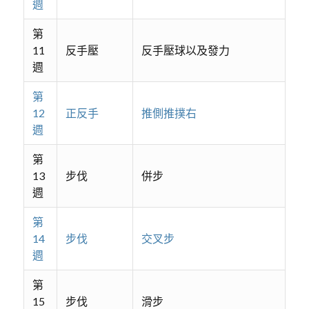
週
第
11
反手壓
反手壓球以及發力
週
第
12
正反手
推側推撲右
週
第
13
步伐
併步
週
第
14
步伐
交叉步
週
第
15
步伐
滑步