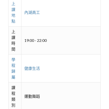
上
課
內湖高工
地
點
上
課
19:00 - 22:00
時
間
學
程
健康生活
歸
屬
課
程
運動舞蹈
類
別