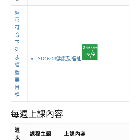
課
程
符
合
下
列
永
SDGs03健康及福祉
續
發
展
目
標
每週上課內容
週
課程主題
上課內容
次