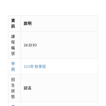
資
說明
訊
課
程
263210
編
號
學
115年 秋季班
期
招
生
額滿
狀
態