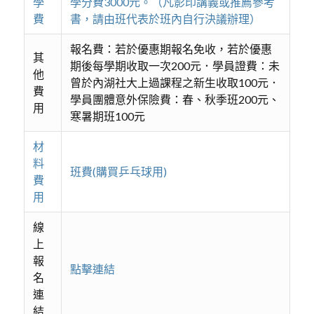
學
學分費3000元。（凡影印講義或推薦參考
費
書，請由班代表於班內自行決議辦理）
報名費：若於優惠期報名免收，若於優惠
其
期後每學期收取一次200元．學員證費：未
他
曾於內湖社大上過課程之新生收取100元．
費
學員團體意外保險費：春、秋季班200元、
用
寒暑期班100元
材
料
班費(購買乒乓球用)
費
用
線
上
報
點擊連結
名
連
結