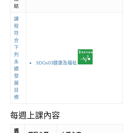
結
課
程
符
合
下
列
永
SDGs03健康及福祉
續
發
展
目
標
每週上課內容
週