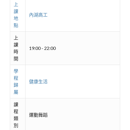
上
課
內湖高工
地
點
上
課
19:00 - 22:00
時
間
學
程
健康生活
歸
屬
課
程
運動舞蹈
類
別