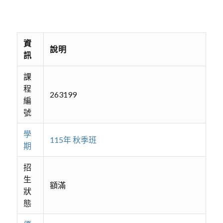
資
說明
訊
課
程
263199
編
號
學
115年 秋季班
期
招
生
額滿
狀
態