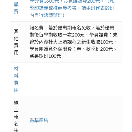
學分費3600元，冷氣維護費200元。（凡
學
影印講義或推薦參考書，請由班代表於班
費
內自行決議辦理）
報名費：若於優惠期報名免收，若於優惠
其
期後每學期收取一次200元．學員證費：未
他
曾於內湖社大上過課程之新生收取100元．
費
學員團體意外保險費：春、秋季班200元、
用
寒暑期班100元
材
料
費
用
線
上
報
點擊連結
名
連