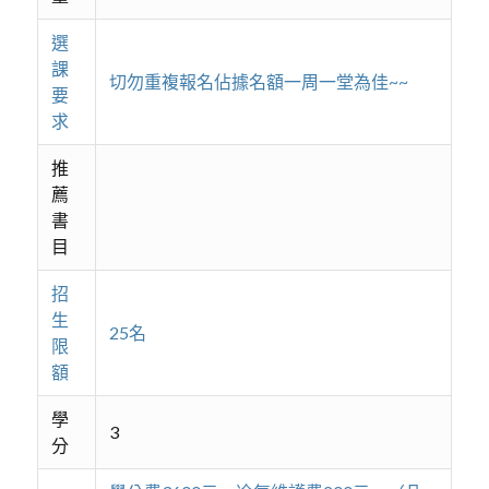
選
課
切勿重複報名佔據名額一周一堂為佳~~
要
求
推
薦
書
目
招
生
25名
限
額
學
3
分