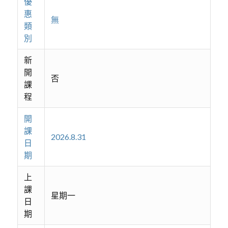
優
惠
無
類
別
新
開
否
課
程
開
課
2026.8.31
日
期
上
課
星期一
日
期