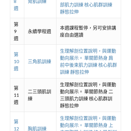
8
背肌訓練
部肌力訓練 核心肌群訓練
週
靜態拉伸
第
本週課程暫停，另可安排講
9
永續學程週
座自由選讀
週
生理解剖位置說明，與運動
第
動向展示。 單關節熱身 肩
10
三角肌訓練
前中後束肌力訓練 核心肌群
週
訓練 靜態拉伸
生理解剖位置說明，與運動
第
二三頭肌訓
動向展示。 單關節熱身 二
11
練
三頭肌力訓練 核心肌群訓
週
靜態拉伸
生理解剖位置說明，與運動
第
動向展示。 單關節熱身 上
12
胸肌訓練