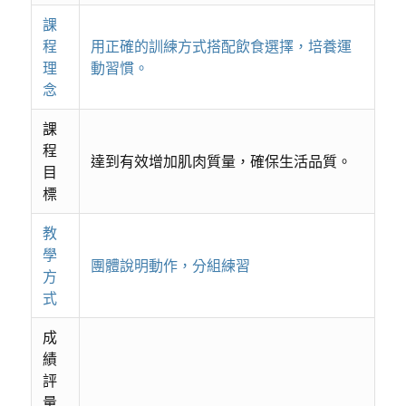
課
程
用正確的訓練方式搭配飲食選擇，培養運
理
動習慣。
念
課
程
達到有效增加肌肉質量，確保生活品質。
目
標
教
學
團體說明動作，分組練習
方
式
成
績
評
量