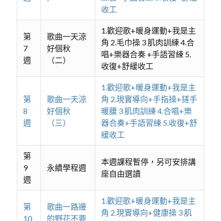
收工
1.歡迎歌+暖身運動+我是主
第
歌曲一天涼
角 2.毛巾操 3 肌肉訓練 4.合
7
好個秋
唱+樂器合奏 +手語習練 5.
週
（二）
收復+舒緩收工
1.歡迎歌+暖身運動+我是主
第
歌曲一天涼
角 2.現實導向+手指操+搓手
8
好個秋
暖腰 3 肌肉訓練 4.合唱+樂
週
（三）
器合奏+手語習練 5.收復+舒
緩收工
第
本週課程暫停，另可安排講
9
永續學程週
座自由選讀
週
1.歡迎歌+暖身運動+我是主
第
歌曲一路邊
角 2.現實導向+健康操 3 肌
10
的野花不要