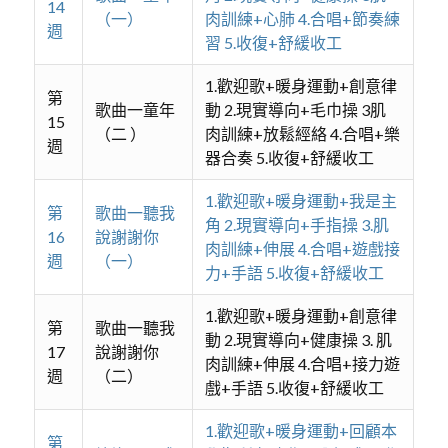
14
（一）
肉訓練+心肺 4.合唱+節奏練
週
習 5.收復+舒緩收工
1.歡迎歌+暖身運動+創意律
第
歌曲一童年
動 2.現實導向+毛巾操 3肌
15
（二 ）
肉訓練+放鬆經絡 4.合唱+樂
週
器合奏 5.收復+舒緩收工
1.歡迎歌+暖身運動+我是主
第
歌曲一聽我
角 2.現實導向+手指操 3.肌
16
說謝謝你
肉訓練+伸展 4.合唱+遊戲接
週
（一）
力+手語 5.收復+舒緩收工
1.歡迎歌+暖身運動+創意律
第
歌曲一聽我
動 2.現實導向+健康操 3. 肌
17
說謝謝你
肉訓練+伸展 4.合唱+接力遊
週
（二）
戲+手語 5.收復+舒緩收工
1.歡迎歌+暖身運動+回顧本
第