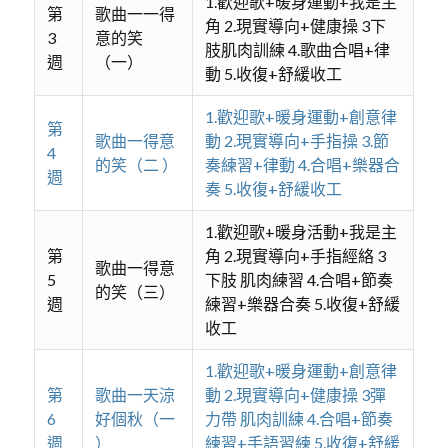
1.歡迎歌+暖身運動+我是主
第
歌曲一一得
角 2.現實導向+健康操 3下
3
意的笑
肢肌肉訓練 4.歌曲合唱+律
週
（一）
動 5.收復+舒緩收工
1.歡迎歌+暖身運動+創意律
第
歌曲一得意
動 2.現實導向+手指操 3.節
4
的笑（二 ）
奏練習+律動 4.合唱+樂器合
週
奏 5.收復+舒緩收工
1.歡迎歌+暖身活動+我是主
第
角 2.現實導向+手指經絡 3
歌曲一得意
5
下肢 肌肉練習 4.合唱+節奏
的笑（三）
週
練習+樂器合奏 5.收復+舒緩
收工
1.歡迎歌+暖身運動+創意律
第
歌曲一天涼
動 2.現實導向+健康操 3彈
6
好個秋（一
力帶 肌肉訓練 4.合唱+節奏
週
）
練習+手語習練 5.收復+舒緩