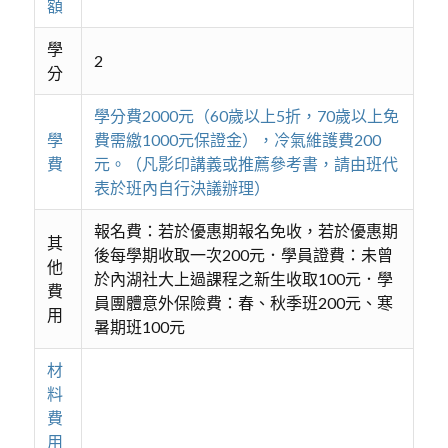
額
學
2
分
學分費2000元（60歲以上5折，70歲以上免
學
費需繳1000元保證金），冷氣維護費200
費
元。（凡影印講義或推薦參考書，請由班代
表於班內自行決議辦理）
報名費：若於優惠期報名免收，若於優惠期
其
後每學期收取一次200元．學員證費：未曾
他
於內湖社大上過課程之新生收取100元．學
費
員團體意外保險費：春、秋季班200元、寒
用
暑期班100元
材
料
費
用