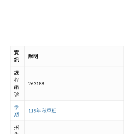
資
說明
訊
課
程
263188
編
號
學
115年 秋季班
期
招