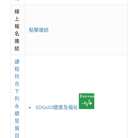
線
上
報
點擊連結
名
連
結
課
程
符
合
下
列
永
SDGs03健康及福祉
續
發
展
目