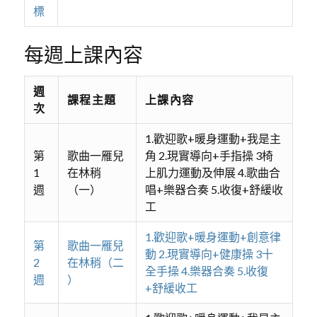
標
每週上課內容
週
課程主題
上課內容
次
1.歡迎歌+暖身運動+我是主
第
歌曲一雁兒
角 2.現實導向+手指操 3椅
1
在林稍
上肌力運動及伸展 4.歌曲合
週
（一）
唱+樂器合奏 5.收復+舒緩收
工
1.歡迎歌+暖身運動+創意律
第
歌曲一雁兒
動 2.現實導向+健康操 3十
2
在林稍（二
全手操 4.樂器合奏 5.收復
週
）
+舒緩收工