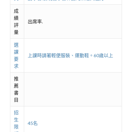
成
績
出席率.
評
量
選
課
上課時請著輕便服裝、運動鞋。60歲以上
要
求
推
薦
書
目
招
生
45名
限