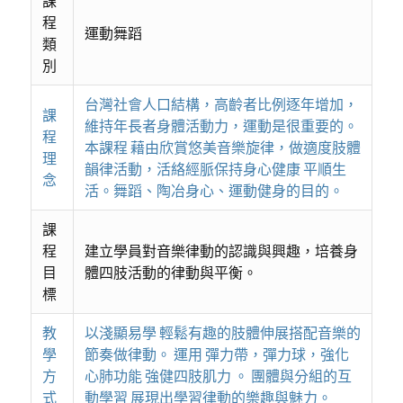
課
程
運動舞蹈
類
別
台灣社會人口結構，高齡者比例逐年增加，
課
維持年長者身體活動力，運動是很重要的。
程
本課程 藉由欣賞悠美音樂旋律，做適度肢體
理
韻律活動，活絡經脈保持身心健康 平順生
念
活。舞蹈、陶冶身心、運動健身的目的。
課
程
建立學員對音樂律動的認識與興趣，培養身
目
體四肢活動的律動與平衡。
標
教
以淺顯易學 輕鬆有趣的肢體伸展搭配音樂的
學
節奏做律動。 運用 彈力帶，彈力球，強化
方
心肺功能 強健四肢肌力 。 團體與分組的互
式
動學習 展現出學習律動的樂趣與魅力。