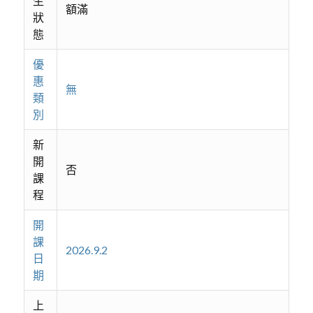
生
額滿
狀
態
優
惠
無
類
別
新
開
否
課
程
開
課
2026.9.2
日
期
上