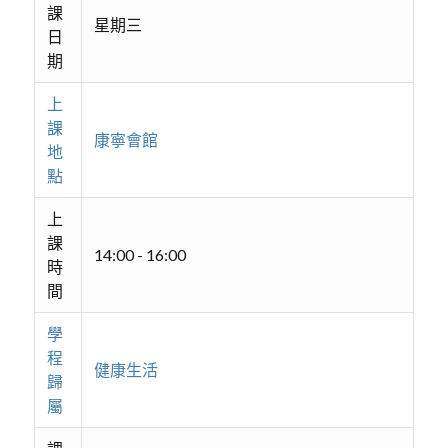
課
星期三
日
期
上
課
康寧會館
地
點
上
課
14:00 - 16:00
時
間
學
程
健康生活
歸
屬