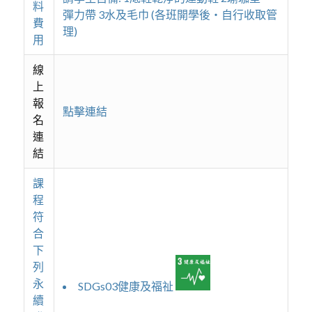
料
彈力帶 3水及毛巾 (各班開學後‧自行收取管
費
理)
用
線
上
報
點擊連結
名
連
結
課
程
符
合
下
列
永
SDGs03健康及福祉
續