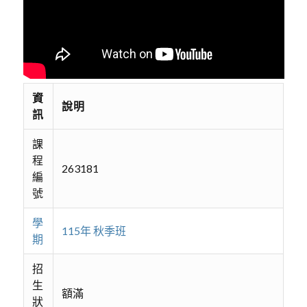
資
說明
訊
課
程
263181
編
號
學
115年 秋季班
期
招
生
額滿
狀