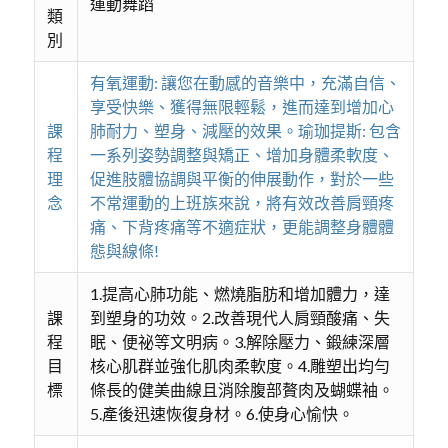
運動舞蹈
類
別
有氧運動: 讓您在動感的音樂中，充滿自信、
享受快樂、獲得無限輕鬆，進而達到增加心
課
肺耐力、塑身、減壓的效果。瑜珈提斯: 包含
程
一系列姿勢調整與矯正、增加身體柔軟度、
理
促進肢體協調與平衡的伸展動作，對於一些
念
不常運動的上班族來說，將有效改善肩頸疼
痛、下背疼痛等不適症狀，更能調整身體體
態與線條!
1.提高心肺功能、燃燒脂肪和增加體力，達
課
到塑身的功效。2.改善現代人肩頸酸痛、失
程
眠、便祕等文明病。3.解除壓力、鍛練深層
目
核心肌群並強化肌肉柔軟度。4.雕塑出均勻
標
條長的健美曲線且消除腹部贅肉及蝴蝶袖。
5.產後迅速恢復身材。6.使身心愉快。