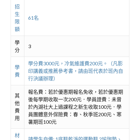
招
生
61名
限
額
學
3
分
學分費3000元，冷氣維護費200元。（凡影
學
印講義或推薦參考書，請由班代表於班內自
費
行決議辦理）
報名費：若於優惠期報名免收，若於優惠期
其
後每學期收取一次200元．學員證費：未曾
他
於內湖社大上過課程之新生收取100元．學
費
員團體意外保險費：春、秋季班200元、寒
用
暑期班100元
材
請學生自備: 1底鞋乾淨的運動鞋 2瑜珈墊、