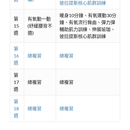
彼拉提斯核心肌群訓練
暖身10分鐘、有氧運動30分
第
有氧動一動
鐘、有氧流行舞曲、彈力彈
15
(紓緩腰背不
輔助肌力訓練、伸展瑜珈、
週
適)
彼拉提斯核心肌群訓練
第
16
總複習
總複習
週
第
17
總複習
總複習
週
第
18
總複習
總複習
週