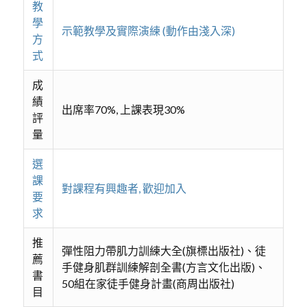
教
學
示範教學及實際演練 (動作由淺入深)
方
式
成
績
出席率70%, 上課表現30%
評
量
選
課
對課程有興趣者, 歡迎加入
要
求
推
彈性阻力帶肌力訓練大全(旗標出版社)、徒
薦
手健身肌群訓練解剖全書(方言文化出版)、
書
50組在家徒手健身計畫(商周出版社)
目