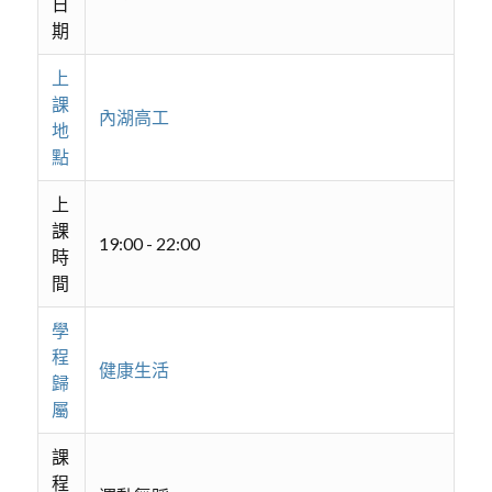
日
期
上
課
內湖高工
地
點
上
課
19:00 - 22:00
時
間
學
程
健康生活
歸
屬
課
程