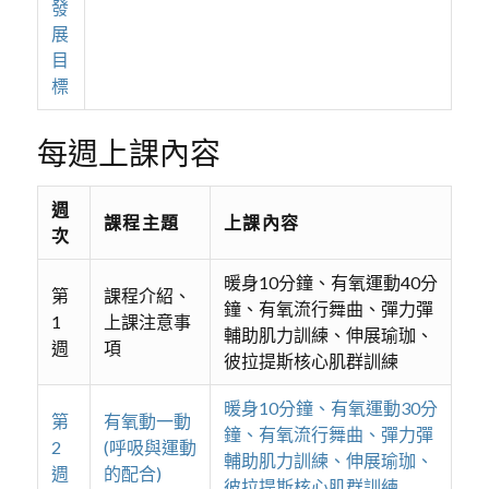
發
展
目
標
每週上課內容
週
課程主題
上課內容
次
暖身10分鐘、有氧運動40分
第
課程介紹、
鐘、有氧流行舞曲、彈力彈
1
上課注意事
輔助肌力訓練、伸展瑜珈、
週
項
彼拉提斯核心肌群訓練
暖身10分鐘、有氧運動30分
第
有氧動一動
鐘、有氧流行舞曲、彈力彈
2
(呼吸與運動
輔助肌力訓練、伸展瑜珈、
週
的配合)
彼拉提斯核心肌群訓練