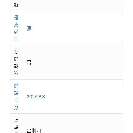
態
優
惠
無
類
別
新
開
否
課
程
開
課
2026.9.3
日
期
上
課
星期四