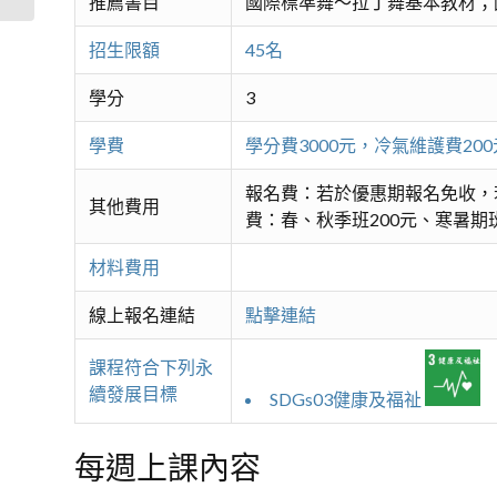
推薦書目
國際標準舞～拉丁舞基本教材；
招生限額
45名
學分
3
學費
學分費3000元，冷氣維護費2
報名費：若於優惠期報名免收，
其他費用
費：春、秋季班200元、寒暑期班
材料費用
線上報名連結
點擊連結
課程符合下列永
續發展目標
SDGs03健康及福祉
每週上課內容