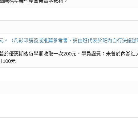
國際標準舞～摩登舞基本教材。
00元。（凡影印講義或推薦參考書，請由班代表於班內自行決議辦
若於優惠期後每學期收取一次200元．學員證費：未曾於內湖社
100元