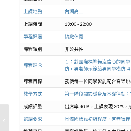
上課地點
內湖高工
上課時間
19:00 - 22:00
學程歸屬
精緻休閒
課程類別
非公共性
１：對國際標準舞沒信心的同學
課程理念
仿，男老師示範給男同學模仿 
課程目標
務使每一位同學皆能配合音樂跳
教學方式
第一階段關節暖身及基礎律動；
成績評量
出席率 40 %，上課表現 30 %，
選課要求
具備國標舞初級程度，有無舞伴
②實用國際標準舞