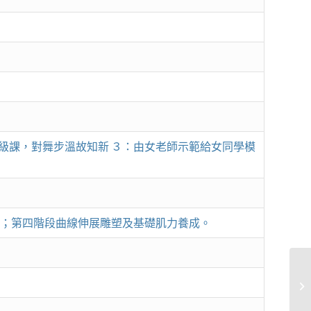
級課，對舞步溫故知新 ３：由女老師示範給女同學模
說；第四階段曲線伸展雕塑及基礎肌力養成。
氣