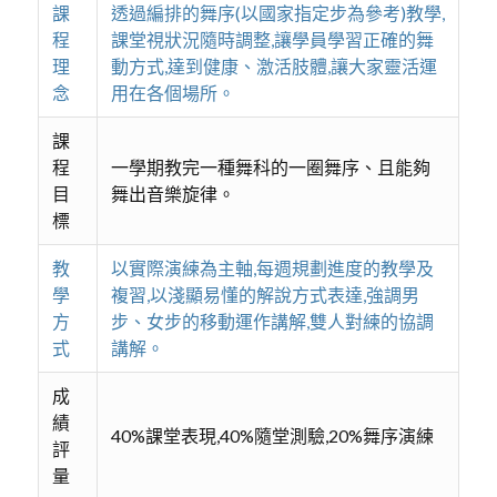
課
透過編排的舞序(以國家指定步為參考)教學,
程
課堂視狀況隨時調整,讓學員學習正確的舞
理
動方式,達到健康、激活肢體,讓大家靈活運
念
用在各個場所。
課
程
一學期教完一種舞科的一圈舞序、且能夠
目
舞出音樂旋律。
標
教
以實際演練為主軸,每週規劃進度的教學及
學
複習,以淺顯易懂的解說方式表達,強調男
方
步、女步的移動運作講解,雙人對練的協調
式
講解。
成
績
40%課堂表現,40%隨堂測驗,20%舞序演練
評
量