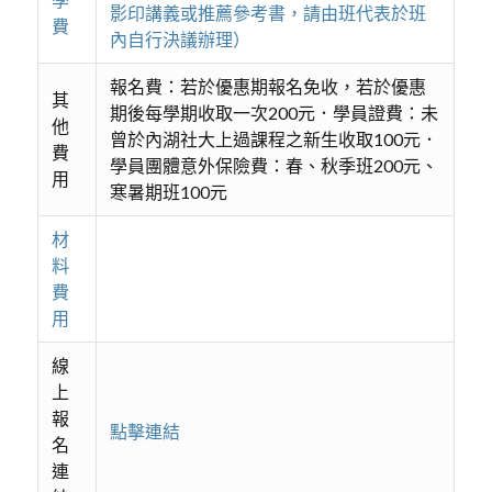
影印講義或推薦參考書，請由班代表於班
費
內自行決議辦理）
報名費：若於優惠期報名免收，若於優惠
其
期後每學期收取一次200元．學員證費：未
他
曾於內湖社大上過課程之新生收取100元．
費
學員團體意外保險費：春、秋季班200元、
用
寒暑期班100元
材
料
費
用
線
上
報
點擊連結
名
連