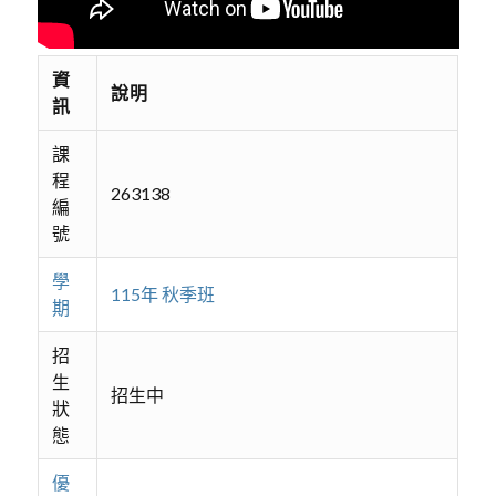
資
說明
訊
課
程
263138
編
號
學
115年 秋季班
期
招
生
招生中
狀
態
優