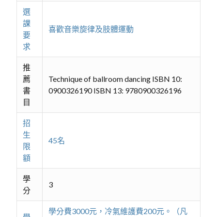
選
課
喜歡音樂旋律及肢體運動
要
求
推
薦
Technique of ballroom dancing ISBN 10:
書
0900326190 ISBN 13: 9780900326196
目
招
生
45名
限
額
學
3
分
學分費3000元，冷氣維護費200元。（凡
學