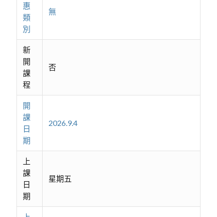
惠
無
類
別
新
開
否
課
程
開
課
2026.9.4
日
期
上
課
星期五
日
期
上