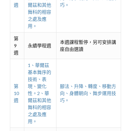
週
爾茲和其他
巧。
舞科的相容
之處及應
用。
第
本週課程暫停，另可安排講
9
永續學程週
座自由選讀
週
1、華爾茲
基本舞序的
技術、表
第
現、變化
腳法、升降、轉度、移動方
10
性。2、華
向、身體朝向、舞步運用技
週
爾茲和其他
巧。
舞科的相容
之處及應
用。