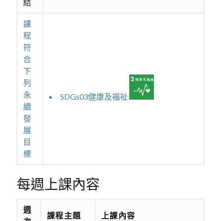
結
課
程
符
合
下
列
永
SDGs03健康及福祉
續
發
展
目
標
每週上課內容
週
課程主題
上課內容