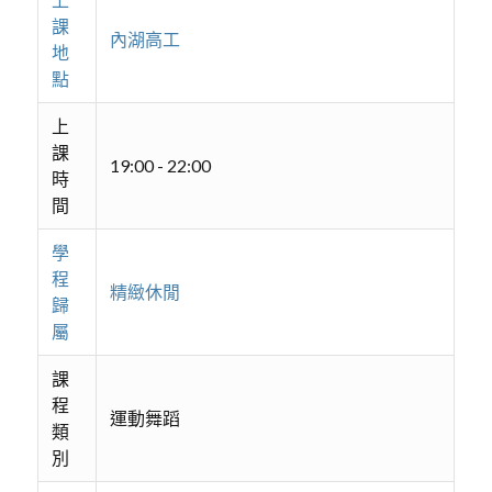
課
內湖高工
地
點
上
課
19:00 - 22:00
時
間
學
程
精緻休閒
歸
屬
課
程
運動舞蹈
類
別