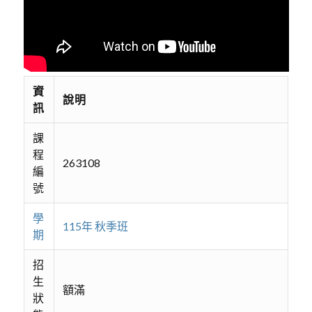
資
說明
訊
課
程
263108
編
號
學
115年 秋季班
期
招
生
額滿
狀