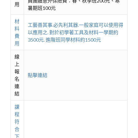
員團體意外保險費：春、秋季班200元、寒
用
暑期班100元
材
工藝善其事.必先利其器.一般家庭可以使用得
料
以應用之. 對於初學著工具及材料一學期約
費
3500元. 進階班同學材料約1500元
用
線
上
報
點擊連結
名
連
結
課
程
符
合
下