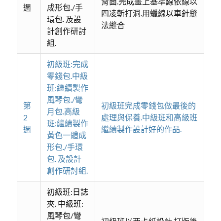
背面.完成畫上基準線依線以
週
成形包./手
四凌斬打洞.用蠟線以車針縫
環包. 及設
法縫合
計創作研討
組.
初級班:完成
零錢包.中級
班:繼續製作
風琴包./彎
第
初級班完成零錢包做最後的
月包.高級
2
處理與保養.中級班和高級班
班:繼續製作
週
繼續製作設計好的作品.
黃色一體成
形包./手環
包. 及設計
創作研討組.
初級班:日誌
夾. 中級班:
風琴包/彎