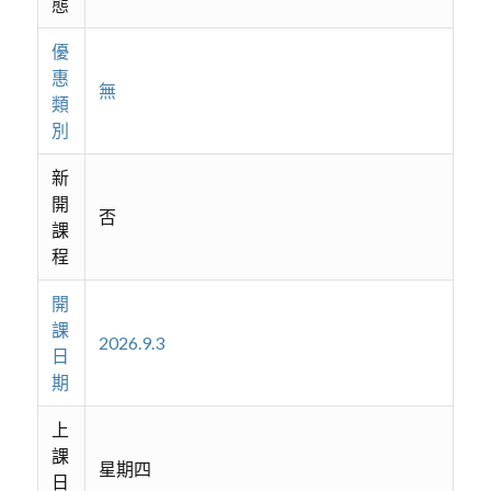
態
優
惠
無
類
別
新
開
否
課
程
開
課
2026.9.3
日
期
上
課
星期四
日