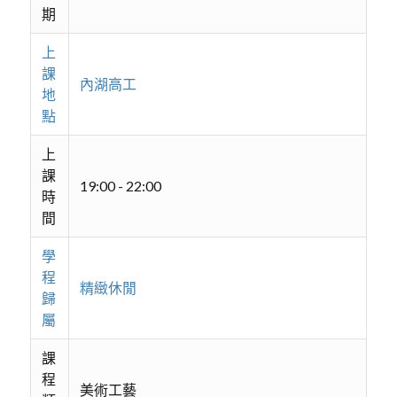
期
上
課
內湖高工
地
點
上
課
19:00 - 22:00
時
間
學
程
精緻休閒
歸
屬
課
程
美術工藝