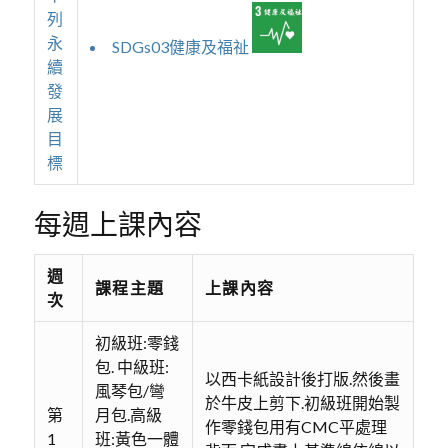
列
永
SDGs03健康及福祉
續
發
展
目
標
每週上課內容
週
課程主題
上課內容
次
初級班:零錢
包. 中級班:
以西卡紙設計後打版.然後畫
風琴包/彎
於牛皮上剪下.初級班開始製
第
月包.高級
作零錢包用有CMC平處理
1
班:黃色一體