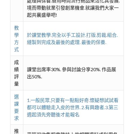
處理與保養.善用時尚流行商品來活化其發展.
境而帶動就業引發創業機會.就讓我們大家一
起共襄盛舉吧!
教
學
於課堂教學.完全以手工設計.打版.剪裁.組合.
方
縫製到完成及最後的處理. 最後的保養.
式
成
績
課堂出席率30%. 參與討論分享20%. 作品展
評
出50%.
量
選
1.一般民眾.只要有一點點好奇.懷疑想試試看
課
都可以體驗走入皮的世界. 2.有興趣者.3.第三
要
週起須先旁聽後才能報名
求
推