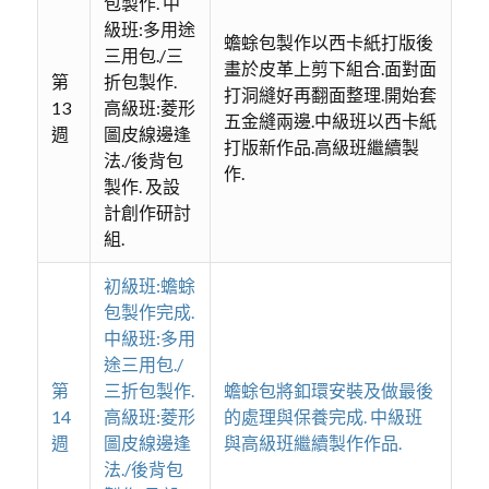
包製作. 中
級班:多用途
蟾蜍包製作以西卡紙打版後
三用包./三
畫於皮革上剪下組合.面對面
第
折包製作.
打洞縫好再翻面整理.開始套
13
高級班:菱形
五金縫兩邊.中級班以西卡紙
週
圖皮線邊逢
打版新作品.高級班繼續製
法./後背包
作.
製作. 及設
計創作研討
組.
初級班:蟾蜍
包製作完成.
中級班:多用
途三用包./
第
三折包製作.
蟾蜍包將釦環安裝及做最後
14
高級班:菱形
的處理與保養完成. 中級班
週
圖皮線邊逢
與高級班繼續製作作品.
法./後背包