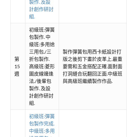
製作. 及設
計創作研討
組.
初級班:彈簧
包製作. 中
級班:多用途
三用包./三
製作彈簧包用西卡紙設計打
第
折包製作.
版之後剪下畫於皮革上.最重
15
高級班:菱形
要需和五金搭配正確.面對面
週
圖皮線邊逢
打洞縫合玩翻回正面.中級班
法./後輩包
與高級班繼續製作作品.
製作. 及設
計創作研討
組.
初級班:彈簧
包製作完成.
中級班:多用