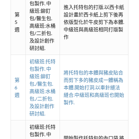
包製作. 中
進入托特包的打版.以西卡紙
級班:鉚釘
第
設計畫於西卡紙上剪下後再
包/醫生包.
5
依版型化於牛皮剪下為本體.
高級班:水桶
週
中級班與高級班相同打版製
包/二折包.
作
及設計創作
研討組.
初級班:托特
包製作. 中
將托特包的本體與豬皮貼合
級班:鉚釘
第
而剪下多的豬皮成一體稱為
包./醫生包.
6
本體.開始打洞.以車針縫法
高級班:水桶
週
縫合.中級班和高級班也開始
包./二折包.
製作.
及設計創作
研討組.
初級班:托特
包製作. 中
開始製作托特包的內口袋.將