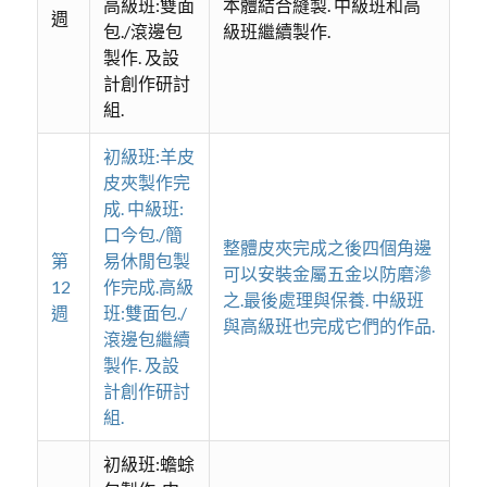
高級班:雙面
本體結合縫製. 中級班和高
週
包./滾邊包
級班繼續製作.
製作. 及設
計創作研討
組.
初級班:羊皮
皮夾製作完
成. 中級班:
口今包./簡
整體皮夾完成之後四個角邊
第
易休閒包製
可以安裝金屬五金以防磨滲
12
作完成.高級
之.最後處理與保養. 中級班
週
班:雙面包./
與高級班也完成它們的作品.
滾邊包繼續
製作. 及設
計創作研討
組.
初級班:蟾蜍