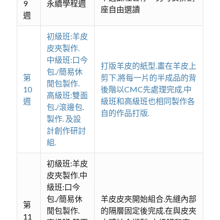
9
永續學程週
座自由選讀
週
初級班:羊皮
皮夾製作.
中級班:口今
打版羊皮的紙型.畫在羊皮上
包./簡易休
第
剪下.將每一片的半成品的背
閒包製作.
10
後階以CMC先處理完成.中
高級班:雙面
週
級班和高級班也相同製作各
包./滾邊包.
自的作品打版.
製作. 及設
計創作研討
組.
初級班:羊皮
皮夾製作.中
級班:口今
包./簡易休
羊皮皮夾開始組合.先縫內部
第
閒包製作.
的隔層固定後完成.在與皮夾
11