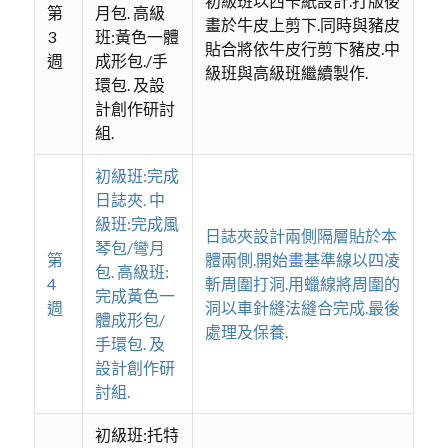
初級班以西卡紙設計.打版後
第
月包. 高級
畫於牛皮上剪下.同時與豬皮
3
班:黃色一體
貼合將依牛皮行剪下豬皮.中
週
成形包./手
級班與高級班繼續製作.
環包. 及設
計創作研討
組.
初級班:完成
日誌夾. 中
級班:完成風
日誌夾設計兩側隔層貼於本
琴包/彎月
第
體兩側.開始畫基準線以四凌
包. 高級班:
4
斬周圍打洞.用蠟線將周圍的
完成黃色一
週
洞以車針縫法縫合完成.最後
體成形包/
處理及保養.
手環包. 及
設計創作研
討組.
初級班:托特