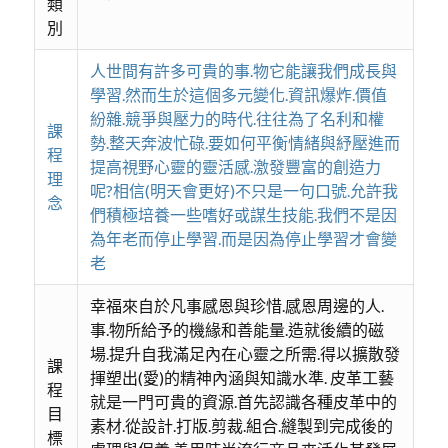
類
別
人世間有許多可貴的事.物它能讓我們成長與
學習.然而生於這個多元變化.資訊爆炸.價值
紛雜.競爭與壓力的時代.往往為了名利和權
課
勢.整天奔波忙碌.要如何平衡情緒與紓壓進而
程
提高視野心靈的靈活感.激發豐富的創造力
理
呢?相信(明天會更好)不只是一句口號.允許我
念
們積極培養一些嗜好或謀生技能.我們不是因
為年老而停止學習.而是因為停止學習才會變
老
幸福來自於凡事感恩與珍惜.感恩周邊的人.
事.物所給予的機緣和善能量.造就後續的磁
場.提升自我滿足內在心靈之所需.得以擴散發
課
揮塑出(愛)的精神內涵與知識水準. 皮革工藝
程
就是一門可貴的資源.首先認識各種皮革中的
目
素材.從設計.打版.剪裁.組合.縫製到完成後的
標