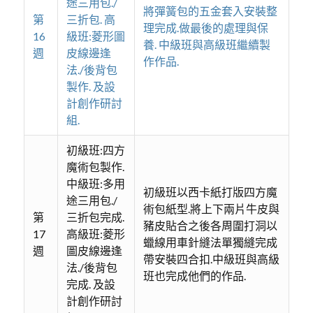
途三用包./
將彈簧包的五金套入安裝整
第
三折包. 高
理完成.做最後的處理與保
16
級班:菱形圖
養. 中級班與高級班繼續製
週
皮線邊逢
作作品.
法./後背包
製作. 及設
計創作研討
組.
初級班:四方
魔術包製作.
中級班:多用
初級班以西卡紙打版四方魔
途三用包./
術包紙型.將上下兩片牛皮與
第
三折包完成.
豬皮貼合之後各周圍打洞以
17
高級班:菱形
蠟線用車針縫法單獨縫完成
週
圖皮線邊逢
帶安裝四合扣.中級班與高級
法./後背包
班也完成他們的作品.
完成. 及設
計創作研討