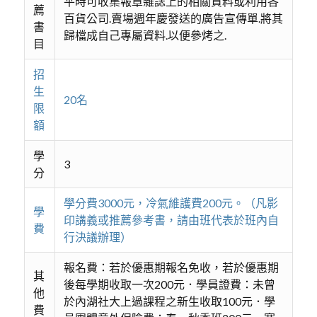
平時可收集報章雜誌上的相關資料或利用各
薦
百貨公司.賣場週年慶發送的廣告宣傳單.將其
書
歸檔成自己專屬資料.以便參烤之.
目
招
生
20名
限
額
學
3
分
學分費3000元，冷氣維護費200元。（凡影
學
印講義或推薦參考書，請由班代表於班內自
費
行決議辦理）
報名費：若於優惠期報名免收，若於優惠期
其
後每學期收取一次200元．學員證費：未曾
他
於內湖社大上過課程之新生收取100元．學
費