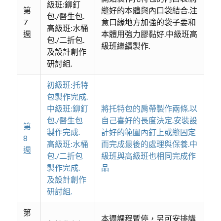
級班:鉚釘
第
縫好的本體與內口袋結合.注
包./醫生包.
7
意口緣地方加強的袋子要和
高級班:水桶
週
本體用強力膠黏好.中級班高
包./二折包.
級班繼續製作.
及設計創作
研討組.
初級班:托特
包製作完成.
中級班:鉚釘
將托特包的肩帶製作兩條.以
包./醫生包
自己喜好的長度決定.安裝設
第
製作完成.
計好的範圍內釘上或縫固定
8
高級班:水桶
而完成最後的處理與保養.中
週
包./二折包
級班與高級班也相同完成作
製作完成.
品
及設計創作
研討組.
第
本週課程暫停，另可安排講