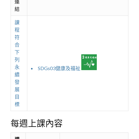
連
結
課
程
符
合
下
列
永
SDGs03健康及福祉
續
發
展
目
標
每週上課內容