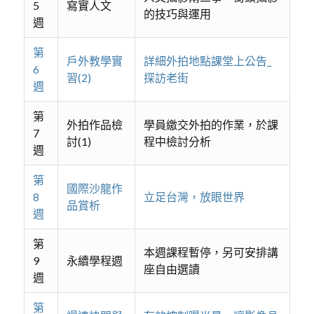
5
寫實人文
的技巧與運用
週
第
戶外教學實
詳細外拍地點課堂上公告_
6
習(2)
探訪老街
週
第
外拍作品檢
學員繳交外拍的作業，於課
7
討(1)
程中檢討分析
週
第
國際沙龍作
8
立足台灣，放眼世界
品賞析
週
第
本週課程暫停，另可安排講
9
永續學程週
座自由選讀
週
第