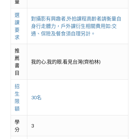
量
選
對攝影有興趣者,外拍課程高齡者請衡量自
課
身行走體力，戶外課衍生相關費用如:交
要
通、保險及餐食須自理另計。
求
推
薦
我的心.我的眼.看見台灣(齊柏林)
書
目
招
生
30名
限
額
學
3
分