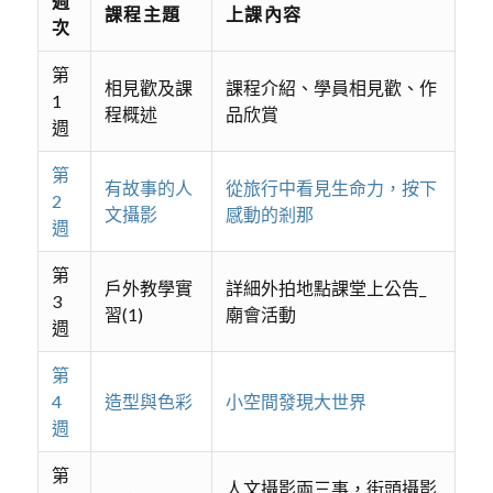
週
課程主題
上課內容
次
第
相見歡及課
課程介紹、學員相見歡、作
1
程概述
品欣賞
週
第
有故事的人
從旅行中看見生命力，按下
2
文攝影
感動的剎那
週
第
戶外教學實
詳細外拍地點課堂上公告_
3
習(1)
廟會活動
週
第
4
造型與色彩
小空間發現大世界
週
第
人文攝影兩三事，街頭攝影