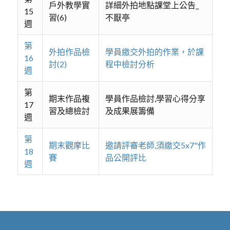
戶外教學實
詳細外拍地點課堂上公告_
15
習(6)
不厭亭
週
第
外拍作品檢
學員繳交外拍的作業，於課
16
討(2)
程中檢討分析
週
第
期末作品複
學員作品檢討,學習心得分享
17
習及總檢討
及成果展籌備
週
第
期末觀摩比
邀請評審老師,須繳交5x7"作
18
賽
品公開評比
週