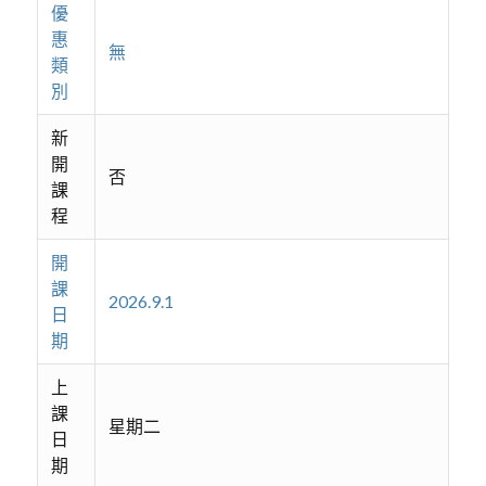
優
惠
無
類
別
新
開
否
課
程
開
課
2026.9.1
日
期
上
課
星期二
日
期