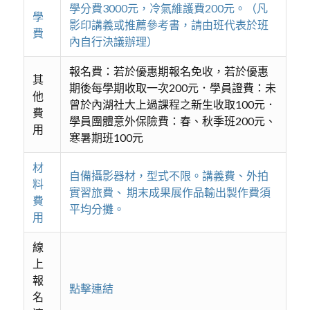
學分費3000元，冷氣維護費200元。（凡
學
影印講義或推薦參考書，請由班代表於班
費
內自行決議辦理）
報名費：若於優惠期報名免收，若於優惠
其
期後每學期收取一次200元．學員證費：未
他
曾於內湖社大上過課程之新生收取100元．
費
學員團體意外保險費：春、秋季班200元、
用
寒暑期班100元
材
自備攝影器材，型式不限。講義費、外拍
料
實習旅費、 期末成果展作品輸出製作費須
費
平均分攤。
用
線
上
報
點擊連結
名