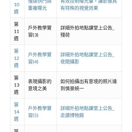
慢速快門與
有效控制曝光量，讓影像具
10
重複曝光
有特殊的視覺效果
週
第
戶外教學實
詳細外拍地點課堂上公告_
11
習(3)
殘荷
週
第
戶外教學實
詳細外拍地點課堂上公告_
12
習(4)
夜間攝影
週
第
表現攝影的
如何拍攝出有意境的照片達
13
意境之美
到情景統一
週
第
戶外教學實
詳細外拍地點課堂上公告_
14
習(5)
走讀博物館
週
第