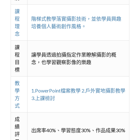
課
程
階梯式教學落實攝影技術，並依學員興趣
理
培養個人藝術創作風格。
念
課
程
讓學員透過拍攝指定作業瞭解攝影的概
目
念，也學習觀察影像的樂趣
標
教
學
1.PowerPoint檔案教學 2.戶外實地攝影教學
方
3.上課檢討
式
成
績
出席率40%、學習態度30%、作品成果30%
評