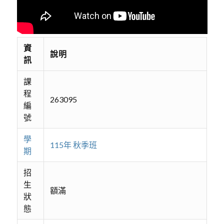
資
說明
訊
課
程
263095
編
號
學
115年 秋季班
期
招
生
額滿
狀
態