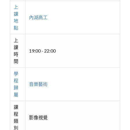
上
課
內湖高工
地
點
上
課
19:00 - 22:00
時
間
學
程
音樂藝術
歸
屬
課
程
影像視覺
類
別