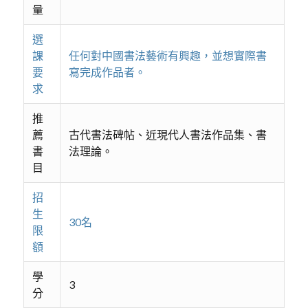
量
選
課
任何對中國書法藝術有興趣，並想實際書
要
寫完成作品者。
求
推
薦
古代書法碑帖、近現代人書法作品集、書
書
法理論。
目
招
生
30名
限
額
學
3
分