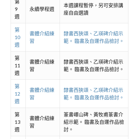
第
本週課程暫停，另可安排講
9
永續學程週
座自由選讀
週
第
書體介紹練
隸書西狹頌、乙瑛碑介紹示
10
習
範。 臨書及自運作品檢討。
週
第
書體介紹練
隸書西狹頌、乙瑛碑介紹示
11
習
範。 臨書及自運作品檢討。
週
第
書體介紹練
隸書西狹頌、乙瑛碑介紹示
12
習
範。 臨書及自運作品檢討。
週
第
篆書嶧山碑、黃牧甫篆書介
書體介紹練
13
紹示範。 臨書及自運作品檢
習
週
討。