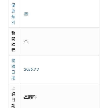
優
惠
無
類
別
新
開
否
課
程
開
課
2026.9.3
日
期
上
課
星期四
日
期