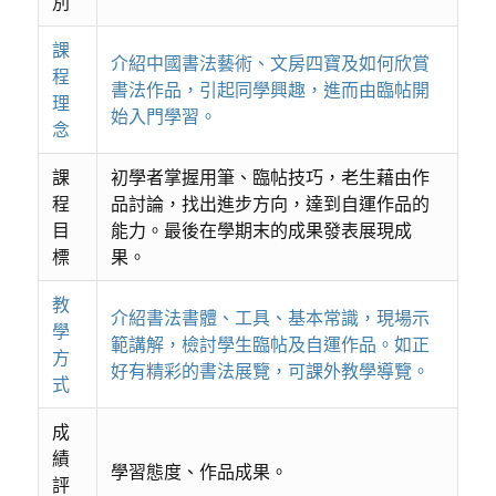
別
課
介紹中國書法藝術、文房四寶及如何欣賞
程
書法作品，引起同學興趣，進而由臨帖開
理
始入門學習。
念
課
初學者掌握用筆、臨帖技巧，老生藉由作
程
品討論，找出進步方向，達到自運作品的
目
能力。最後在學期末的成果發表展現成
標
果。
教
介紹書法書體、工具、基本常識，現場示
學
範講解，檢討學生臨帖及自運作品。如正
方
好有精彩的書法展覽，可課外教學導覽。
式
成
績
學習態度、作品成果。
評