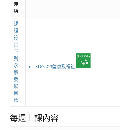
連
結
課
程
符
合
下
列
永
SDGs03健康及福祉
續
發
展
目
標
每週上課內容