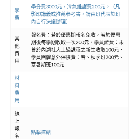
學分費3000元，冷氣維護費200元。（凡
學
影印講義或推薦參考書，請由班代表於班
費
內自行決議辦理）
報名費：若於優惠期報名免收，若於優惠
其
期後每學期收取一次200元．學員證費：未
他
曾於內湖社大上過課程之新生收取100元．
費
學員團體意外保險費：春、秋季班200元、
用
寒暑期班100元
材
料
費
用
線
上
報
點擊連結
名