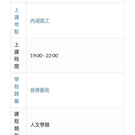
上
課
內湖高工
地
點
上
課
19:00 - 22:00
時
間
學
程
音樂藝術
歸
屬
課
程
人文學類
類