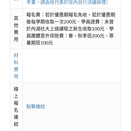
考書，請由班代表於班內自行決議辦理）
報名費：若於優惠期報名免收，若於優惠期
其
後每學期收取一次200元．學員證費：未曾
他
於內湖社大上過課程之新生收取100元．學
費
員團體意外保險費：春、秋季班200元、寒
用
暑期班100元
材
料
費
用
線
上
報
點擊連結
名
連
結