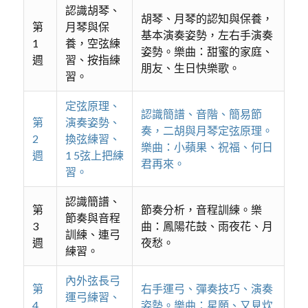
認識胡琴、
胡琴、月琴的認知與保養，
第
月琴與保
基本演奏姿勢，左右手演奏
1
養，空弦練
姿勢。樂曲：甜蜜的家庭、
週
習、按指練
朋友、生日快樂歌。
習。
定弦原理、
認識簡譜、音階、簡易節
第
演奏姿勢、
奏，二胡與月琴定弦原理。
2
換弦練習、
樂曲：小蘋果、祝福、何日
週
1 5弦上把練
君再來。
習。
認識簡譜、
第
節奏分析，音程訓練。樂
節奏與音程
3
曲：鳳陽花鼓、雨夜花、月
訓練、連弓
週
夜愁。
練習。
內外弦長弓
第
右手運弓、彈奏技巧、演奏
運弓練習、
4
姿勢。樂曲：星願、又見炊