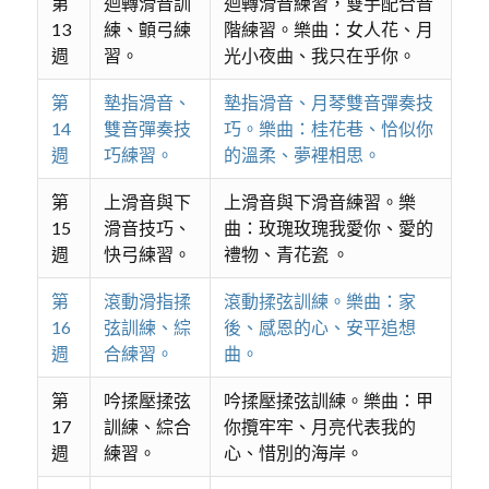
第
迴轉滑音訓
迴轉滑音練習，雙手配合音
13
練、顫弓練
階練習。樂曲：女人花、月
週
習。
光小夜曲、我只在乎你。
第
墊指滑音、
墊指滑音、月琴雙音彈奏技
14
雙音彈奏技
巧。樂曲：桂花巷、恰似你
週
巧練習。
的溫柔、夢裡相思。
第
上滑音與下
上滑音與下滑音練習。樂
15
滑音技巧、
曲：玫瑰玫瑰我愛你、愛的
週
快弓練習。
禮物、青花瓷 。
第
滾動滑指揉
滾動揉弦訓練。樂曲：家
16
弦訓練、綜
後、感恩的心、安平追想
週
合練習。
曲。
第
吟揉壓揉弦
吟揉壓揉弦訓練。樂曲：甲
17
訓練、綜合
你攬牢牢、月亮代表我的
週
練習。
心、惜別的海岸。