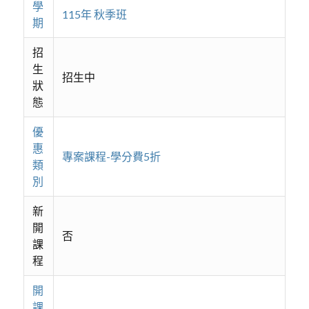
學
115年 秋季班
期
招
生
招生中
狀
態
優
惠
專案課程-學分費5折
類
別
新
開
否
課
程
開
課