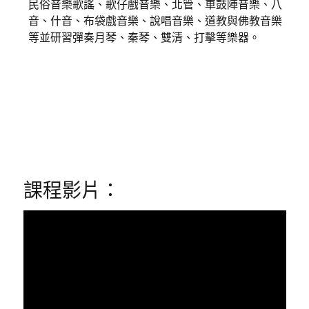
民俗音樂歌謠、歌仔戲音樂、北管、車鼓陣音樂、八
音、什音、布袋戲音樂、說唱音樂、道教與佛教音樂
等並研習彈奏月琴、秦琴、雙清、打擊等樂器。
課程影片：