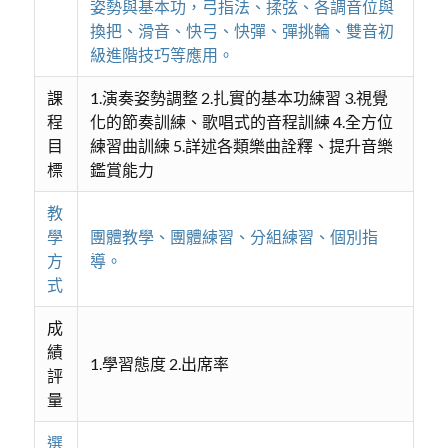
姿勢與基本功，弓指法、揉弦、各調音位與
換把、滑音、快弓、快彈、彈挑輪、雙音初
級進階技巧等應用。
課
1.演奏姿勢調整 2.扎實的基本功練習 3.視覺
程
化的節奏訓練、歌唱式的音程訓練 4.全方位
目
練習曲訓練 5.詳述各類樂曲詮釋、提升音樂
標
鑑賞能力
教
學
團體教學、團體練習、分組練習、個別指
方
導。
式
成
績
1.學習態度 2.出席率
評
量
選