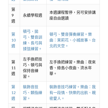
第
本週課程暫停，另可安排講
9
永續學程週
座自由選讀
週
頓弓、拋
第
頓弓、雙音彈奏練習。樂
弓、雙音訓
10
曲：茉莉花、小城故事、台
練、長弓與
週
北的天空。
揉弦練習。
左手換把技
第
左手換把練習。樂曲：夜來
巧、頓弓與
11
香、綠島小夜曲、流水年
保持音練
週
華。
習。
第
裝飾音技
裝飾音技巧練習。樂曲：我
12
巧、顫指練
有一段情、快樂的出航、親
週
習。
密愛人。