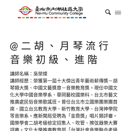
@二胡、月琴流行
音樂初級、進階
講師名稱：吳榮燦
講師經歷：榮獲第一屆十大傑出青年藝術薪傳獎－胡
琴類大獎、中國文藝獎章－音樂教育獎。現任中國文
化大學中國音樂學系、華岡藝校國樂科、台北市藝文
推廣處民俗音樂歌謠班。曾任台北市立國樂團樂團首
席、國立台北教育大學、新竹教育大學、台灣神學院
等音樂系。應新聞局受聘為「金鼎獎」唱片類評審。
國樂學會二胡考級檢定招集人、吹管、擦弦器樂大賽
評審。文化大學推廣教育部「台灣社會音樂聯合考級