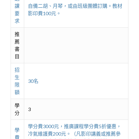
課
自備二胡、月琴，或由班級團體訂購。教材
要
影印費100元。
求
推
薦
書
目
招
生
30名
限
額
學
3
分
學分費3000元，推廣課程學分費5折優惠，
學
冷氣維護費200元。（凡影印講義或推薦參
費