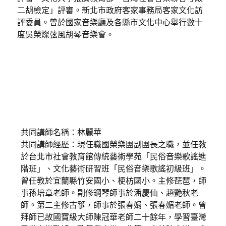
二胡檢定」評審。新北市政府客家事務局客家文化訪
評委員。曾於國家音樂廳及各縣市文化中心舉行數十
度吳榮燦弦風胡琴音樂會。
共同講師名稱：林麗華
共同講師經歷：現任職國榮樂團副團長之職，並任教
於台北市社會教育館傳統藝術學苑「民俗音樂歌謠進
階班」、文化藝術研習班「民俗音樂歌謠初級班」。
曾任教於宜蘭縣竹安國小、梗枋國小。主修琵琶，師
事孫培章老師。副修鋼琴師事於潘慶仙、趙艷秋老
師。第二主修古箏，師事於張春娟、張春媚老師。曾
拜師已故國寶級大師陳冠華老師二十餘年，學習臺灣