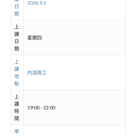
2026.9.3
日
期
上
課
星期四
日
期
上
課
內湖高工
地
點
上
課
19:00 - 22:00
時
間
學