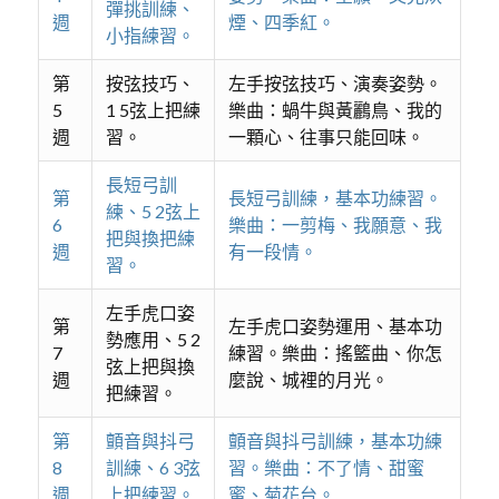
彈挑訓練、
週
煙、四季紅。
小指練習。
第
按弦技巧、
左手按弦技巧、演奏姿勢。
5
1 5弦上把練
樂曲：蝸牛與黃鸝鳥、我的
週
習。
一顆心、往事只能回味。
長短弓訓
第
長短弓訓練，基本功練習。
練、5 2弦上
6
樂曲：一剪梅、我願意、我
把與換把練
週
有一段情。
習。
左手虎口姿
第
左手虎口姿勢運用、基本功
勢應用、5 2
7
練習。樂曲：搖籃曲、你怎
弦上把與換
週
麼說、城裡的月光。
把練習。
第
顫音與抖弓
顫音與抖弓訓練，基本功練
8
訓練、6 3弦
習。樂曲：不了情、甜蜜
週
上把練習。
蜜、菊花台。