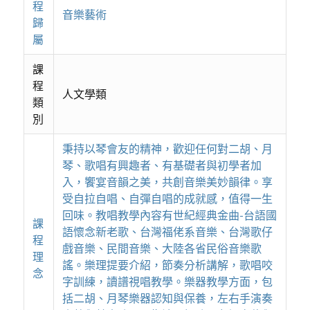
程
音樂藝術
歸
屬
課
程
人文學類
類
別
秉持以琴會友的精神，歡迎任何對二胡、月
琴、歌唱有興趣者、有基礎者與初學者加
入，饗宴音韻之美，共創音樂美妙韻律。享
受自拉自唱、自彈自唱的成就感，值得一生
回味。教唱教學內容有世紀經典金曲-台語國
課
語懷念新老歌、台灣福佬系音樂、台灣歌仔
程
戲音樂、民間音樂、大陸各省民俗音樂歌
理
謠。樂理提要介紹，節奏分析講解，歌唱咬
念
字訓練，讀譜視唱教學。樂器教學方面，包
括二胡、月琴樂器認知與保養，左右手演奏