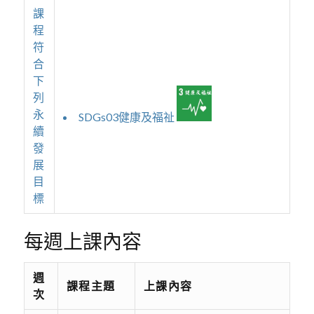
課
程
符
合
下
列
永
SDGs03健康及福祉
續
發
展
目
標
每週上課內容
週
課程主題
上課內容
次