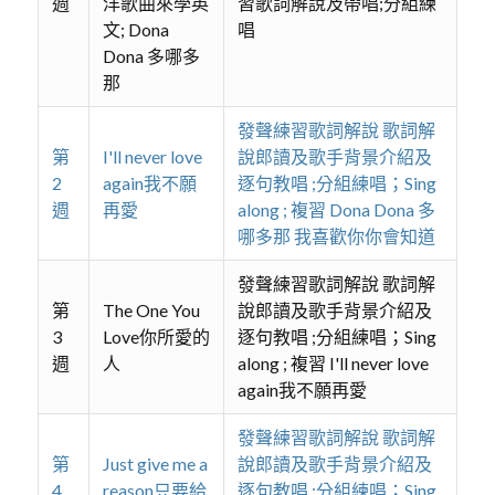
週
洋歌曲來學英
習歌詞解說及帶唱;分組練
文; Dona
唱
Dona 多哪多
那
發聲練習歌詞解說 歌詞解
第
I'll never love
說郎讀及歌手背景介紹及
2
again我不願
逐句教唱 ;分組練唱；Sing
週
再愛
along ; 複習 Dona Dona 多
哪多那 我喜歡你你會知道
發聲練習歌詞解說 歌詞解
第
The One You
說郎讀及歌手背景介紹及
3
Love你所愛的
逐句教唱 ;分組練唱；Sing
週
人
along ; 複習 I'll never love
again我不願再愛
發聲練習歌詞解說 歌詞解
第
Just give me a
說郎讀及歌手背景介紹及
4
reason只要給
逐句教唱 ;分組練唱；Sing