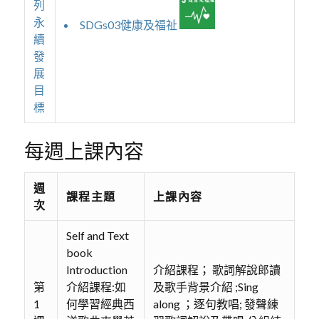
列
永
SDGs03健康及福祉
續
發
展
目
標
每週上課內容
週
課程主題
上課內容
次
Self and Text
book
Introduction
介紹課程； 歌詞解說郎讀
第
介紹課程:如
及歌手背景介紹 ;Sing
1
何學習經典西
along ；逐句教唱; 發聲練