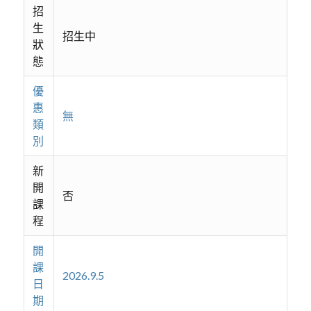
招
生
招生中
狀
態
優
惠
無
類
別
新
開
否
課
程
開
課
2026.9.5
日
期