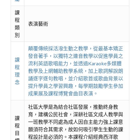
課
程
表演藝術
類
別
顛覆傳統採活潑生動之教學，從最基本矯正
發音著手，以獨特之連音教學以促進學員之
課
流利英語歌唱能力，並透過Karaoke多媒體
程
教學及上網輔助教學系統，加上歌詞解說朗
理
誦逐字逐句教唱，並介紹歌首或歌曲背景以
念
提升學員之學習興趣，每學期鼓勵學生參加
成果展及課程博覽會曲目表演。
社區大學是為結合社區發展，推動終身教
育，建構公民社會，深耕社區文成人教學與
課
一班教學不同處為成人因自主能力強上課意
程
願須符合其需求，故如何吸引學生生動的課
目
程設計是必須的。本課程介紹經典西洋歌