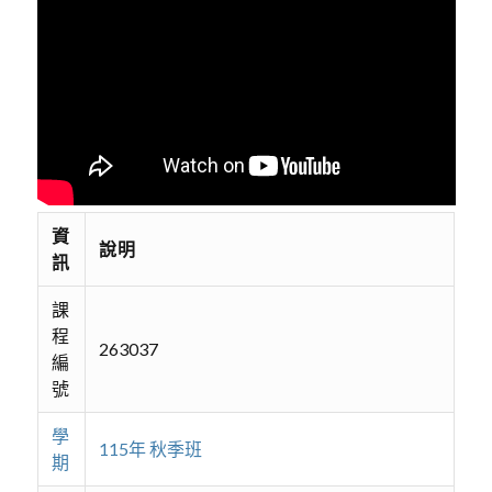
資
說明
訊
課
程
263037
編
號
學
115年 秋季班
期