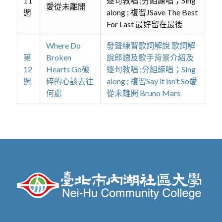
11
逐句教唱 ;分組練唱；Sing
愛從未離開
週
along ; 複習JSave The Best
For Last 最好留在最後
Where Do
發聲練習歌詞解說 歌詞解
第
Broken
說郎讀及歌手背景介紹及
12
Hearts Go破
逐句教唱 ;分組練唱；Sing
週
碎的心該去往
along ; 複習Say it isn’t So愛
何處
從未離開 Bruno Mars