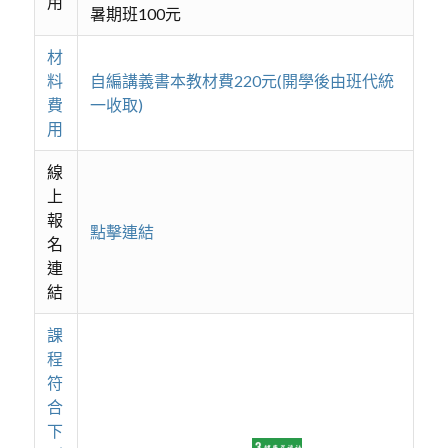
用
暑期班100元
材
料
自編講義書本教材費220元(開學後由班代統
費
一收取)
用
線
上
報
點擊連結
名
連
結
課
程
符
合
下