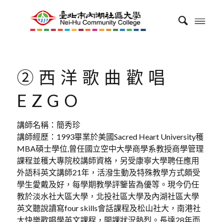
②西洋歌曲歡唱
EZGO
講師名稱：簡秀珍
講師經歷：1993畢業於美國Sacred Heart University穫
MBA碩士學位,曾任國立空中大學商學系教授商學管理
課程並穫大專院校講師資格，另受康寧大學聘任應用
外語科英文講師21年，活潑生動及特殊教學方式頗受
學生愛戴及好，每學期教學評鑒皆為優等。現今仍任
教於淡水社大區大學，北投社區大學及內湖社區大學
英文聽說讀寫four skills會話課程及松山社大，南港社
大快樂歡唱學英文課程，開課狀況熱烈。長達28年而