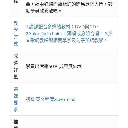
標
曲，藉由好聽而熟能詳的簡易歌詞入門，鼓
勵學員敢秀敢唱。
教
1.講課配合多媒體教材：DVD與CD。
學
2.Solo/ Do In Pairs ：獨唱或分組合唱。 3.英
方
文歌詞教唱與相關單字及句子英語教學。
式
成
績
學員出席率50%, 成果展50%
評
量
選
課
初級 英文程度:open mind
要
求
推