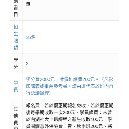
薦
無
書
目
招
生
35名
限
額
學
2
分
學分費2000元，冷氣維護費200元。（凡影
學
印講義或推薦參考書，請由班代表於班內自
費
行決議辦理）
報名費：若於優惠期報名免收，若於優惠期
其
後每學期收取一次200元．學員證費：未曾
他
於內湖社大上過課程之新生收取100元．學
費
員團體意外保險費：春、秋季班200元、寒