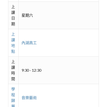
上
課
星期六
日
期
上
課
內湖高工
地
點
上
課
9:30 - 12:30
時
間
學
程
音樂藝術
歸
屬