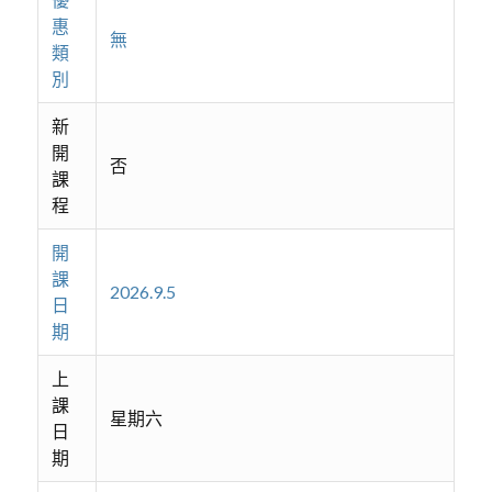
惠
無
類
別
新
開
否
課
程
開
課
2026.9.5
日
期
上
課
星期六
日
期