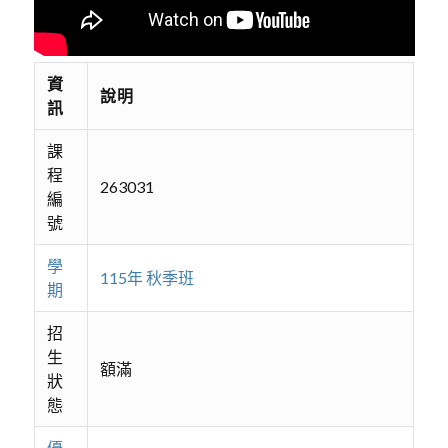
資
說明
訊
課
程
263031
編
號
學
115年 秋季班
期
招
生
額滿
狀
態
優