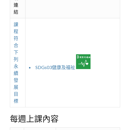
連
結
課
程
符
合
下
列
永
SDGs03健康及福祉
續
發
展
目
標
每週上課內容