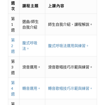
週
課程主題
上課內容
次
第
選曲/師生
1
師生自我介紹、課程解說。
自我介紹
週
第
腹式呼吸
2
腹式呼吸法運用與練習。
法。
週
第
3
滑音運用。
滑音歌唱技巧示範與練習。
週
第
4
轉音運用。
轉音歌唱技巧示範與練習。
週
第