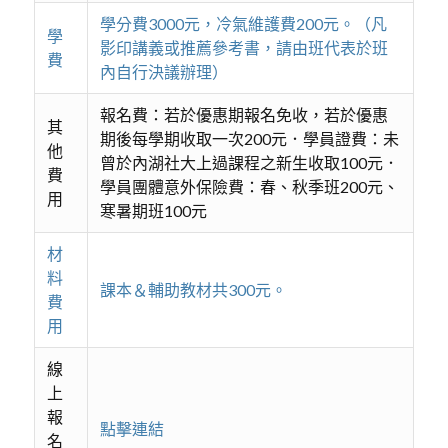
學分費3000元，冷氣維護費200元。（凡
學
影印講義或推薦參考書，請由班代表於班
費
內自行決議辦理）
報名費：若於優惠期報名免收，若於優惠
其
期後每學期收取一次200元．學員證費：未
他
曾於內湖社大上過課程之新生收取100元．
費
學員團體意外保險費：春、秋季班200元、
用
寒暑期班100元
材
料
課本＆輔助教材共300元。
費
用
線
上
報
點擊連結
名