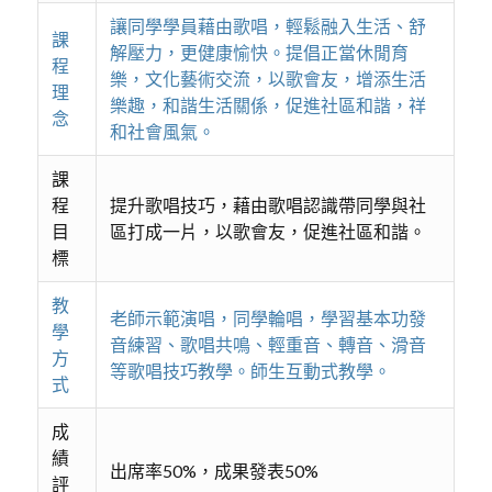
讓同學學員藉由歌唱，輕鬆融入生活、舒
課
解壓力，更健康愉快。提倡正當休閒育
程
樂，文化藝術交流，以歌會友，增添生活
理
樂趣，和諧生活關係，促進社區和諧，祥
念
和社會風氣。
課
程
提升歌唱技巧，藉由歌唱認識帶同學與社
目
區打成一片，以歌會友，促進社區和諧。
標
教
老師示範演唱，同學輪唱，學習基本功發
學
音練習、歌唱共鳴、輕重音、轉音、滑音
方
等歌唱技巧教學。師生互動式教學。
式
成
績
出席率50%，成果發表50%
評