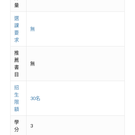
量
選
課
無
要
求
推
薦
無
書
目
招
生
30名
限
額
學
3
分