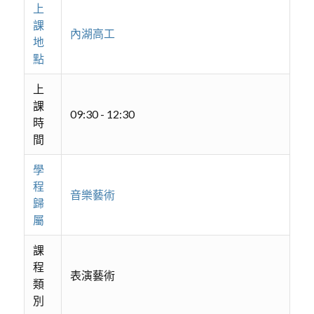
上
課
內湖高工
地
點
上
課
09:30 - 12:30
時
間
學
程
音樂藝術
歸
屬
課
程
表演藝術
類
別