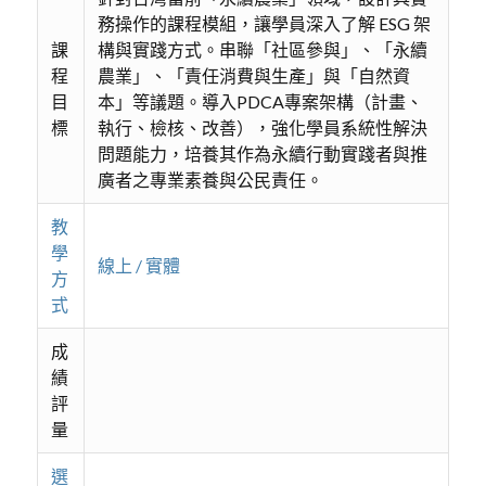
務操作的課程模組，讓學員深入了解 ESG 架
課
構與實踐方式。串聯「社區參與」、「永續
程
農業」、「責任消費與生產」與「自然資
目
本」等議題。導入PDCA專案架構（計畫、
標
執行、檢核、改善），強化學員系統性解決
問題能力，培養其作為永續行動實踐者與推
廣者之專業素養與公民責任。
教
學
線上 / 實體
方
式
成
績
評
量
選