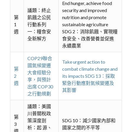
End hunger, achieve food
議題：終止
security and improved
第
飢餓之公民
nutrition and promote
1
行動系列
sustainable agriculture
週
一：糧食安
SDG 2：消除飢餓、實現糧
全新解方
食安全、改善營養並促進
永續農業
COP29聯合
Take urgent action to
國氣候變遷
第
combat climate change and
大會經驗分
2
its impacts SDG 13：採取
享，與預計
週
緊急行動應對氣候變遷及
出席 COP30
其影響
之行動規劃
議題：美國
川普關稅政
第
策深度剖
SDG 10：減少國家內部和
3
析：起 源、
國家之間的不平等
週