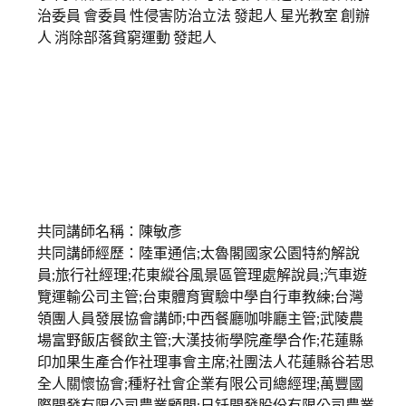
治委員 會委員 性侵害防治立法 發起人 星光教室 創辦
人 消除部落貧窮運動 發起人
共同講師名稱：陳敏彥
共同講師經歷：陸軍通信;太魯閣國家公園特約解說
員;旅行社經理;花東縱谷風景區管理處解說員;汽車遊
覽運輸公司主管;台東體育實驗中學自行車教練;台灣
領團人員發展協會講師;中西餐廳咖啡廳主管;武陵農
場富野飯店餐飲主管;大漢技術學院產學合作;花蓮縣
印加果生產合作社理事會主席;社團法人花蓮縣谷若思
全人關懷協會;種籽社會企業有限公司總經理;萬豐國
際開發有限公司農業顧問;日钎開發股份有限公司農業