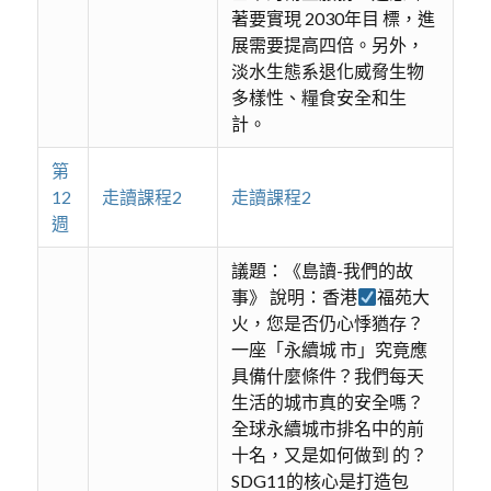
著要實現 2030年目 標，進
展需要提高四倍。另外，
淡水生態系退化威脅生物
多樣性、糧食安全和生
計。
第
12
走讀課程2
走讀課程2
週
議題：《島讀-我們的故
事》 說明：香港
福苑大
火，您是否仍心悸猶存？
一座「永續城 市」究竟應
具備什麼條件？我們每天
生活的城市真的安全嗎？
全球永續城市排名中的前
十名，又是如何做到 的？
SDG11的核心是打造包