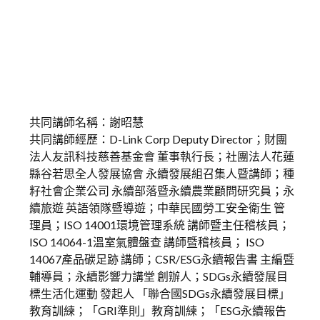
共同講師名稱：謝昭慧
共同講師經歷：D-Link Corp Deputy Director；財團
法人友訊科技慈善基金會 董事執行長；社團法人花蓮
縣谷若思全人發展協會 永續發展組召集人暨講師；種
籽社會企業公司 永續部落暨永續農業顧問研究員；永
續旅遊 英語領隊暨導遊；中華民國勞工安全衛生 管
理員；ISO 14001環境管理系統 講師暨主任稽核員；
ISO 14064-1溫室氣體盤查 講師暨稽核員； ISO
14067產品碳足跡 講師；CSR/ESG永續報告書 主編暨
輔導員；永續影響力講堂 創辦人；SDGs永續發展目
標生活化運動 發起人 「聯合國SDGs永續發展目標」
教育訓練；「GRI準則」教育訓練；「ESG永續報告