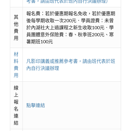
考書，請由班代表於班內自行決議辦理）
報名費：若於優惠期報名免收，若於優惠期
其
後每學期收取一次200元．學員證費：未曾
他
於內湖社大上過課程之新生收取100元．學
費
員團體意外保險費：春、秋季班200元、寒
用
暑期班100元
材
料
凡影印講義或推薦參考書，請由班代表於班
費
內自行決議辦理
用
線
上
報
點擊連結
名
連
結