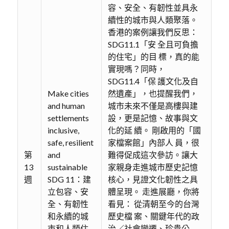
容、安全、有韌性並具永
續性的城市與人類聚落。
香港的案例讓我們反思：
SDG11.1「安 全且可負擔
的住宅」的目 標，真的能
實現嗎？同時，
SDG11.4「保 護文化及自
Make cities
然遺產」，也提醒我們，
and human
城市未來不僅是高樓與建
settlements
設，更是記憶、故事與文
inclusive,
化的延 續。 剛啟用的「國
safe, resilient
家檔案館」內部人 員，很
第
and
難得促成這次參訪。讓大
13
sustainable
家親身走進城市歷史記憶
週
SDG 11：建
核心，見證文化韌性之具
立包容、安
體呈現。 走進展廳，你將
全、有韌性
看見： 從清朝至今的台灣
和永續的城
歷史檔 案、關鍵年代的政
市和人類住
治／社會變遷、珍貴公