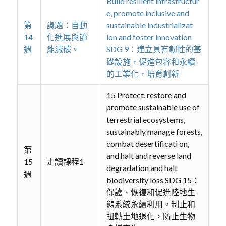
Build resilient infrastructur
e, promote inclusive and
第
議題：自動
sustainable industrializat
14
化進展與節
ion and foster innovation
週
能減碳。
SDG 9：建立具有韌性的基
礎設施，促進包容和永續
的工業化，培育創新
15 Protect, restore and
promote sustainable use of
terrestrial ecosystems,
sustainably manage forests,
combat desertificati on,
第
and halt and reverse land
15
走讀課程1
degradation and halt
週
biodiversity loss SDG 15：
保護、恢復和促進陸地生
態系統永續利用。制止和
扭轉土地退化，防止生物