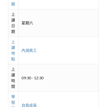
期
上
課
星期六
日
期
上
課
內湖高工
地
點
上
課
09:30 - 12:30
時
間
學
程
自我成長