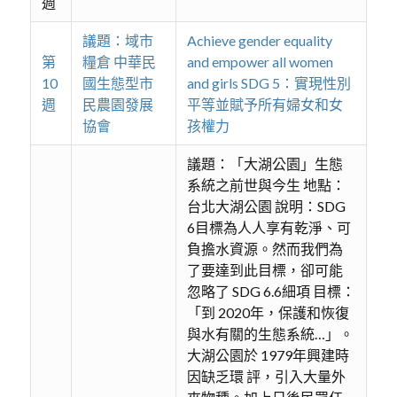
週
議題：域市
Achieve gender equality
第
糧倉 中華民
and empower all women
10
國生態型市
and girls SDG 5：實現性別
週
民農園發展
平等並賦予所有婦女和女
協會
孩權力
議題：「大湖公園」生態
系統之前世與今生 地點：
台北大湖公園 說明：SDG
6目標為人人享有乾淨、可
負擔水資源。然而我們為
了要達到此目標，卻可能
忽略了 SDG 6.6細項 目標：
「到 2020年，保護和恢復
與水有關的生態系統…」。
大湖公園於 1979年興建時
因缺乏環 評，引入大量外