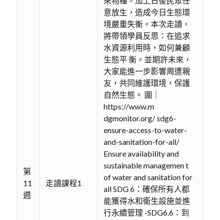
來物種。加上日後民眾任
意放生，造成今日生態環
境嚴重失衡。本次走讀，
將帶領學員反思：在追求
水資源利用時，如何兼顧
生態平 衡。並期許未來，
大家能進一步影響周遭親
友，共同維護環境，保護
自然生態。 圖｜
https://www.m
dgmonitor.org/ sdg6-
ensure-access-to-water-
and-sanitation-for-all/
Ensure availability and
sustainable managemen t
第
of water and sanitation for
11
走讀課程1
all SDG 6：確保所有人都
週
能獲得水和衛生設施並進
行永續管理 -SDG6.6：到