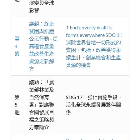
演變與全球
影響
議題：終止
1 End poverty in all its
貧困與飢餓
forms everywhere SDG 1：
第
公民行動 - 提
消除世界各地一切形式的
4
高糧食產量
貧困。包括，改善獲得永
週
並改善生產
續生計、創業機會和生產
資源之新解
資源的機會
方
議題：「農
業部林業及
第
自然保育
SDG 17：強化實施手段，
5
署」對應聯
活化全球永續發展夥伴關
週
合國發展目
係
標之策略與
方案簡介