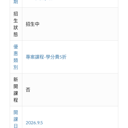
期
招
生
招生中
狀
態
優
惠
專案課程-學分費5折
類
別
新
開
否
課
程
開
課
2026.9.5
日