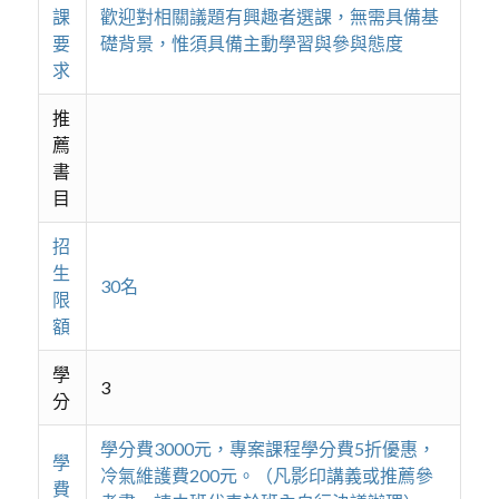
課
歡迎對相關議題有興趣者選課，無需具備基
要
礎背景，惟須具備主動學習與參與態度
求
推
薦
書
目
招
生
30名
限
額
學
3
分
學分費3000元，專案課程學分費5折優惠，
學
冷氣維護費200元。（凡影印講義或推薦參
費