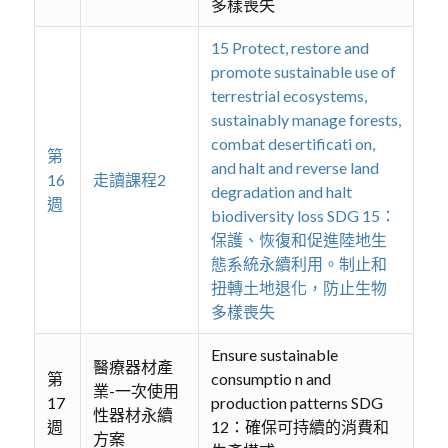
多樣喪失
15 Protect, restore and
promote sustainable use of
terrestrial ecosystems,
sustainably manage forests,
combat desertificati on,
第
and halt and reverse land
16
走讀課程2
degradation and halt
週
biodiversity loss SDG 15：
保護、恢復和促進陸地生
態系統永續利用。制止和
扭轉土地退化，防止生物
多樣喪失
Ensure sustainable
醫療器材產
第
consumptio n and
業-一次使用
17
production patterns SDG
性器材永續
週
12：確保可持續的消費和
方案