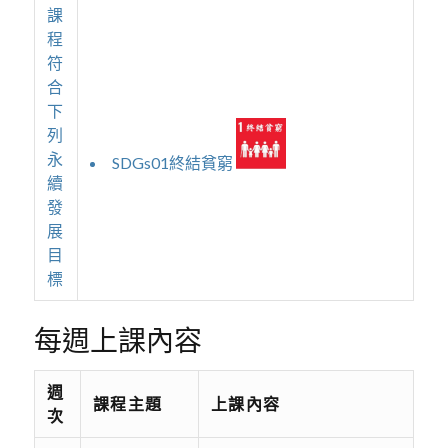
課
程
符
合
下
列
永
SDGs01終結貧窮
續
發
展
目
標
每週上課內容
週
課程主題
上課內容
次