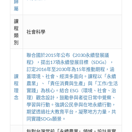
歸
屬
課
程
社會科學
類
別
聯合國於2015年公布《2030永續發展議
程》，提出17項永續發展目標（SDGs），
訂定2016年至2030年為15年推動期程，涵
課
蓋環境、社會、經濟多面向。課程以「永續
程
農業」、「責任消費與生產」與「工作/生活
理
實踐」為核心。結合 ESG（環境、社會、治
念
理）觀念設計，鼓勵參與者從日常中覺察、
學習與行動。強調公民參與在地永續行動，
期望透過社大教育平台，凝聚地方力量，共
同實踐SDGs願景。
針對台灣當前「永續農業」領域，設計具實