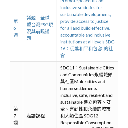
Promote peaceful and
inclusive societies for
sustainable developmen t,
議題：全球
第
provide access to justice
暨台灣ESG現
6
for all and build effective,
況與前瞻議
週
accountable and inclusive
題
institutions at all levels SDG
16：促進和平和包容. 的社
會
SDG11：Sustainable Cities
and Communities永續城鎮
與社區Make cities and
human settlements
inclusive, safe, resilient and
sustainable 建立包容、安
第
全、有韌性和永續的城市
7
走讀課程
和人類住區 SDG12
週
Responsible Consumption