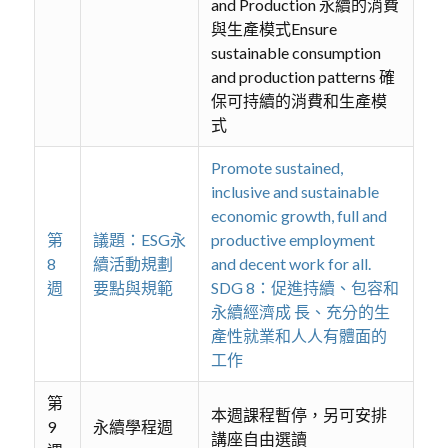
and Production 永續的消費
與生產模式Ensure
sustainable consumption
and production patterns 確
保可持續的消費和生產模
式
Promote sustained,
inclusive and sustainable
economic growth, full and
第
議題：ESG永
productive employment
8
續活動規劃
and decent work for all.
週
要點與規範
SDG 8：促進持續、包容和
永續經濟成 長、充分的生
產性就業和人人有體面的
工作
第
本週課程暫停，另可安排
9
永續學程週
講座自由選讀