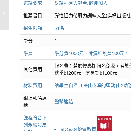
選課要求
對課程有興趣者, 歡迎加入
健康有氧&瑜珈提斯
推薦書目
彈性阻力帶肌力訓練大全(旗標出版社
招生限額
51名
學分
1
學費
學分費1000元，冷氣維護費100
報名費：若於優惠期報名免收，若於優
其他費用
秋季班200元、寒暑期班100元
材料費用
請學生自備: 1底鞋乾淨的運動鞋 2瑜
線上報名連
點擊連結
結
課程符合下
列永續發展
SDGs04優質教育