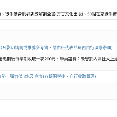
)、徒手健身肌群訓練解剖全書(方言文化出版)、50組在家徒手健
元。（凡影印講義或推薦參考書，請由班代表於班內自行決議辦理）
惠期後每學期收取一次200元．學員證費：未曾於內湖社大上過
珈墊、彈力帶 3水及毛巾 (各班開學後‧自行收取管理)