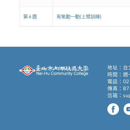
第 6 週
有氧動一動(上臂訓練)
地址：
台
時間：週一至週
電話：
02
傳真：875
信箱：
su