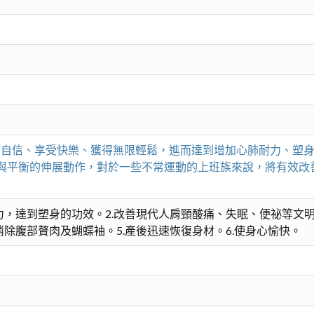
滿自信、享受快樂、獲得無限輕鬆，進而達到增加心肺耐力、塑身
與平衡的伸展動作，對於一些不常運動的上班族來說，將有效改
力，達到塑身的功效。2.改善現代人肩頸酸痛、失眠、便祕等文
消除腹部贅肉及蝴蝶袖。5.產後迅速恢復身材。6.使身心愉快。