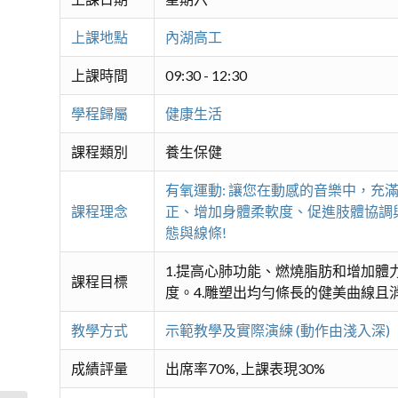
上課地點
內湖高工
上課時間
09:30 - 12:30
學程歸屬
健康生活
課程類別
養生保健
有氧運動: 讓您在動感的音樂中，充
課程理念
正、增加身體柔軟度、促進肢體協調
態與線條!
1.提高心肺功能、燃燒脂肪和增加體
課程目標
度。4.雕塑出均勻條長的健美曲線且
教學方式
示範教學及實際演練 (動作由淺入深)
成績評量
出席率70%, 上課表現30%