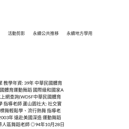
活動剪影
永續公共推移
永續地方學用
教學年資: 39年 中華民國體育
華民國體育運動舞蹈 國際級和國家A
.或上網查詢(WDSF中華民國體育
學 指導老師 蘆山園社大: 社交實
國標舞輕鬆學、流行熱舞 指導老
2003年 遠赴美國深造 運動舞蹈
華人區舞蹈老師 ◎94年10月28日