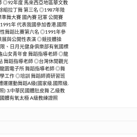
 ◎92年度 馬來西亞地區華文教
組拉丁舞 第三名 ◎1987年陸
準舞大賽 國內賽 冠軍 公開賽
 1991年 代表我國參加香港.國際
性舞蹈比賽第六名 ◎1991年參
果展與公開性表演 ◎競技體操
極限、日月光健身俱樂部有氧國標
龜山女青年會 舞蹈指導老師 ◎龍
站 舞蹈指導老師 ◎台灣休閒觀光
 龍園電子所 舞蹈指導老師 ◎舞
教學工作 ◎培訓 舞蹈師資研習班
國體運運動舞蹈A級(國家級.國際級.
照) 3.中華民國體肚皮舞 乙級教
民國體有氧太極 A級教練證照