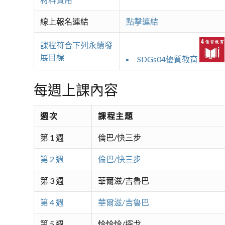
線上報名連結
點擊連結
課程符合下列永續發
展目標
SDGs04優質教育
每週上課內容
週次
課程主題
第 1 週
倫巴/快三步
第 2 週
倫巴/快三步
第 3 週
華爾滋/吉魯巴
第 4 週
華爾滋/吉魯巴
第 5 週
恰恰恰/探戈