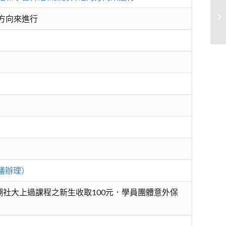
一
方向來進行
議辦理）
社大上過課程之新生收取100元．學員團體意外保