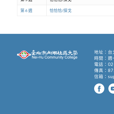
第 6 週
恰恰恰/探戈
地址：
台
時間：週一至週
電話：
02
傳真：875
信箱：
su