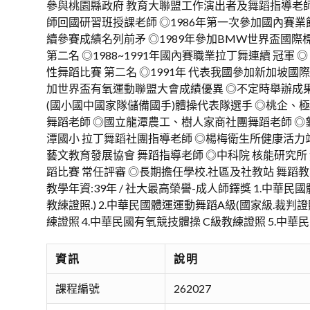
參與桃園縣政府 教育大聯盟工作演出者及舞蹈指導老師
師回國研習班授課老師 ◎1986年第一次參加國內賽業餘
續參賽成績名列前矛 ◎1989年參加BMW世界盃國際標
第二名 ◎1988~1991年國內賽職業拉丁舞連續 冠軍 ◎
性舞蹈比賽 第二名 ◎1991年 代表我國參加新加坡國際
加世界盃有氧運動聯盟大會成績優異 ◎不定時舉辦成
(國小國中國家隊儲備國手)體操代表隊選手 ◎桃企、
舞蹈老師 ◎國立龍潭農工、樹人家商社團舞蹈老師 ◎
潭國小 拉丁舞蹈社團指導老師 ◎楊梅衛生所健康活力
藝文教育發展協會 舞蹈指導老師 ◎中科院 核能研究所
蹈比賽 常任評審 ◎長期擔任學校.社區及社教站 舞蹈
教學年資:39年 / 社大最高榮譽-成人師鐸獎 1.中華民
教練證照.) 2.中華民國體運運動舞蹈A級(國家級.裁判證
練證照 4.中華民國有氧競技體操 C級教練證照 5.中華
資訊
說明
課程編號
262027