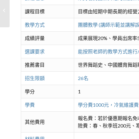
健康休閒排舞〈進階2〉
課程目標
目標由短期中期長期的經營
教學方式
團體教學 (講師示範並講解
成績評量
成果展現20%、學員出席率5
選課要求
能按照老師的教學方式進行
推薦書目
世界舞蹈史、中國體育舞蹈
招生限額
26名
學分
1
學費
學分費1000元，冷氣維護
報名費：若於優惠期報名免
其他費用
險費：春、秋季班200元、寒
材料費用