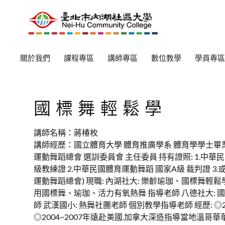
關於我們
課程專區
講師專區
數位教學
學員專區
國標舞輕鬆學
講師名稱：蔣椿枚
講師經歷：國立體育大學 體育推廣學系 體育學學士畢業 
運動舞蹈總會 選訓委員會 主任委員 持有證照: 1.中
級教練證 2.中華民國體育運動舞蹈 國家A級 裁判證 3
運動舞蹈總會) 現職: 內湖社大: 樂齡瑜珈、國標舞輕鬆
用國標舞、瑜珈、活力有氧熱舞 指導老師 八德社大: 
師 武漢國小: 熱舞社團老師 個別教學指導老師 經歷: ◎
◎2004~2007年遠赴美國.加拿大深造指導當地溫哥華