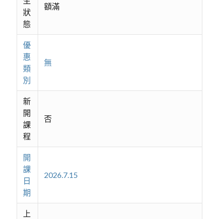
生
額滿
狀
態
優
惠
無
類
別
新
開
否
課
程
開
課
2026.7.15
日
期
上