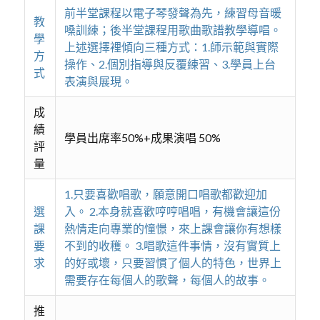
前半堂課程以電子琴發聲為先，練習母音暖
教
嗓訓練；後半堂課程用歌曲歌譜教學導唱。
學
上述選擇裡傾向三種方式：1.師示範與實際
方
操作、2.個別指導與反覆練習、3.學員上台
式
表演與展現。
成
績
學員出席率50%+成果演唱 50%
評
量
1.只要喜歡唱歌，願意開口唱歌都歡迎加
選
入。 2.本身就喜歡哼哼唱唱，有機會讓這份
課
熱情走向專業的憧憬，來上課會讓你有想樣
要
不到的收穫。 3.唱歌這件事情，沒有實質上
求
的好或壞，只要習慣了個人的特色，世界上
需要存在每個人的歌聲，每個人的故事。
推