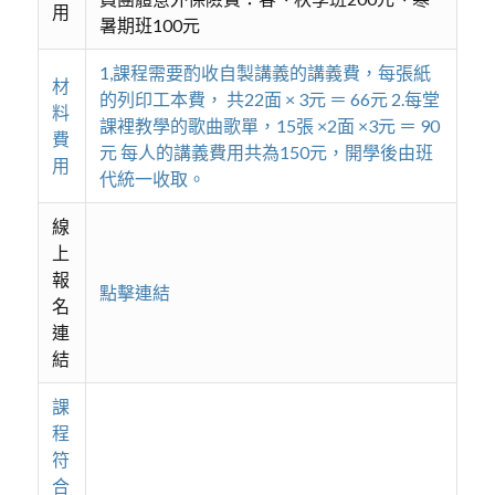
用
暑期班100元
1,課程需要酌收自製講義的講義費，每張紙
材
的列印工本費， 共22面 × 3元 ＝ 66元 2.每堂
料
課裡教學的歌曲歌單，15張 ×2面 ×3元 ＝ 90
費
元 每人的講義費用共為150元，開學後由班
用
代統一收取。
線
上
報
點擊連結
名
連
結
課
程
符
合