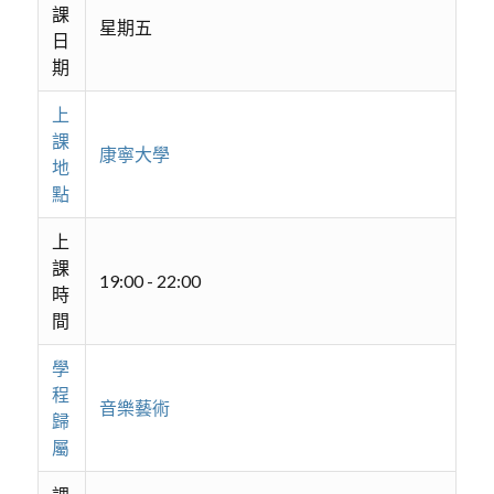
課
星期五
日
期
上
課
康寧大學
地
點
上
課
19:00 - 22:00
時
間
學
程
音樂藝術
歸
屬