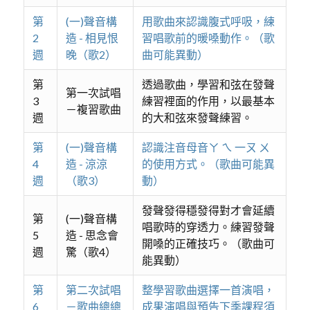
第
(一)聲音構
用歌曲來認識腹式呼吸，練
2
造 - 相見恨
習唱歌前的暖嗓動作。（歌
週
晚（歌2）
曲可能異動）
第
透過歌曲，學習和弦在發聲
第一次試唱
3
練習裡面的作用，以最基本
－複習歌曲
週
的大和弦來發聲練習。
第
(一)聲音構
認識注音母音ㄚ ㄟ 一ㄡ ㄨ
4
造 - 涼涼
的使用方式。（歌曲可能異
週
（歌3）
動）
發聲發得穩發得對才會延續
第
(一)聲音構
唱歌時的穿透力。練習發聲
5
造 - 思念會
開嗓的正確技巧。（歌曲可
週
驚（歌4）
能異動）
第
第二次試唱
整學習歌曲選擇一首演唱，
6
－歌曲總總
成果演唱與預告下季課程須