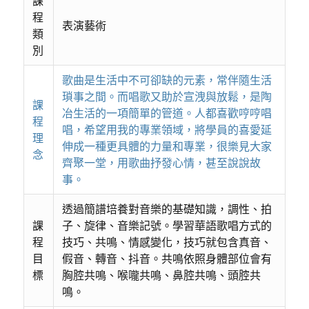
課
程
表演藝術
類
別
歌曲是生活中不可卻缺的元素，常伴隨生活
瑣事之間。而唱歌又助於宣洩與放鬆，是陶
課
冶生活的一項簡單的管道。人都喜歡哼哼唱
程
唱，希望用我的專業領域，將學員的喜愛延
理
伸成一種更具體的力量和專業，很樂見大家
念
齊聚一堂，用歌曲抒發心情，甚至說說故
事。
透過簡譜培養對音樂的基礎知識，調性、拍
課
子、旋律、音樂記號。學習華語歌唱方式的
程
技巧、共鳴、情感變化，技巧就包含真音、
目
假音、轉音、抖音。共鳴依照身體部位會有
標
胸腔共鳴、喉嚨共鳴、鼻腔共鳴、頭腔共
鳴。