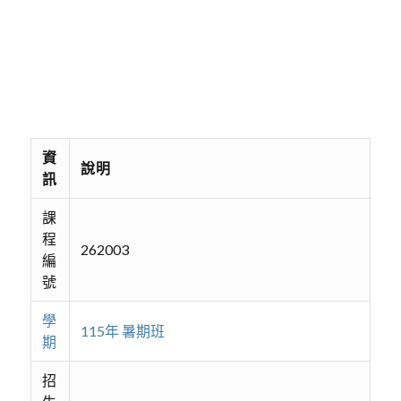
資
說明
訊
課
程
262003
編
號
學
115年 暑期班
期
招