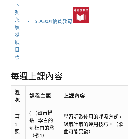
下
列
永
SDGs04優質教育
續
發
展
目
標
每週上課內容
週
課程主題
上課內容
次
(一)聲音構
第
學習唱歌使用的呼吸方式，
造 - 李白的
1
吸氣吐氣的運用技巧。（歌
酒杜甫的愁
週
曲可能異動）
（歌1）