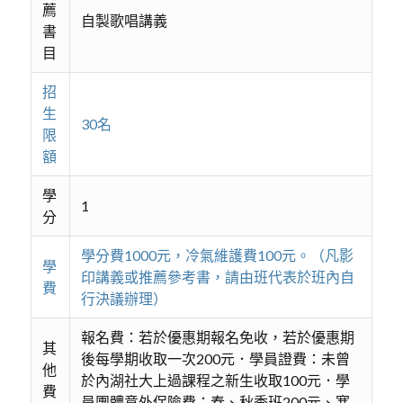
薦
自製歌唱講義
書
目
招
生
30名
限
額
學
1
分
學分費1000元，冷氣維護費100元。（凡影
學
印講義或推薦參考書，請由班代表於班內自
費
行決議辦理）
報名費：若於優惠期報名免收，若於優惠期
其
後每學期收取一次200元．學員證費：未曾
他
於內湖社大上過課程之新生收取100元．學
費
員團體意外保險費：春、秋季班200元、寒