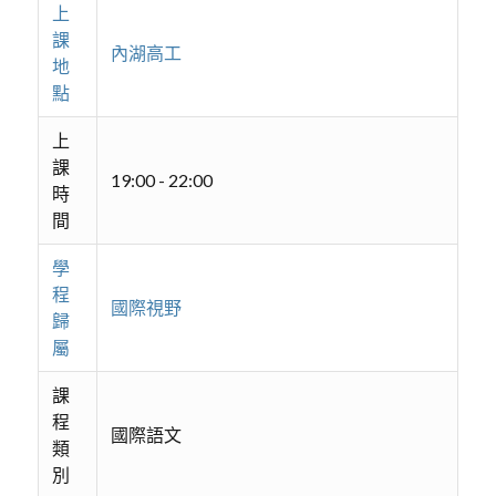
上
課
內湖高工
地
點
上
課
19:00 - 22:00
時
間
學
程
國際視野
歸
屬
課
程
國際語文
類
別