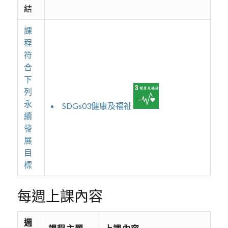
結
課
程
符
合
下
列
永
SDGs03健康及福祉
續
發
展
目
標
每週上課內容
週