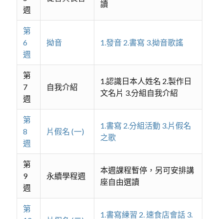
讀
週
第
6
拗音
1.發音 2.書寫 3.拗音歌謠
週
第
1.認識日本人姓名 2.製作日
7
自我介紹
文名片 3.分組自我介紹
週
第
1.書寫 2.分組活動 3.片假名
8
片假名 (一)
之歌
週
第
本週課程暫停，另可安排講
9
永續學程週
座自由選讀
週
第
1.書寫練習 2. 速食店會話 3.