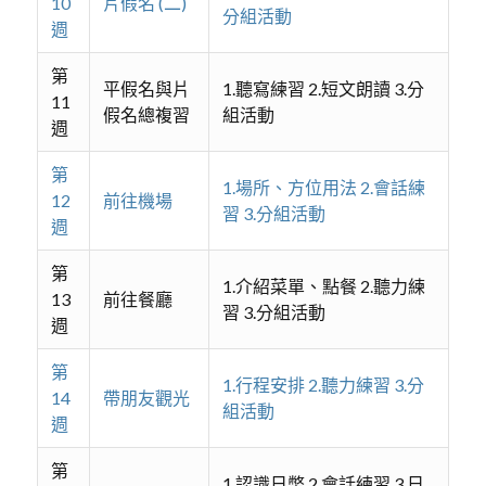
10
片假名 (二)
分組活動
週
第
平假名與片
1.聽寫練習 2.短文朗讀 3.分
11
假名總複習
組活動
週
第
1.場所、方位用法 2.會話練
12
前往機場
習 3.分組活動
週
第
1.介紹菜單、點餐 2.聽力練
13
前往餐廳
習 3.分組活動
週
第
1.行程安排 2.聽力練習 3.分
14
帶朋友觀光
組活動
週
第
1.認識日幣 2.會話練習 3.日