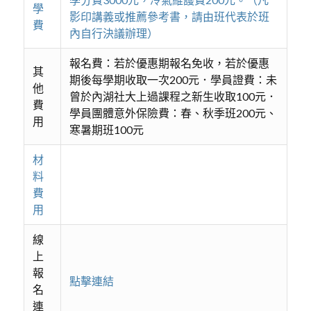
學
影印講義或推薦參考書，請由班代表於班
費
內自行決議辦理）
報名費：若於優惠期報名免收，若於優惠
其
期後每學期收取一次200元．學員證費：未
他
曾於內湖社大上過課程之新生收取100元．
費
學員團體意外保險費：春、秋季班200元、
用
寒暑期班100元
材
料
費
用
線
上
報
點擊連結
名
連