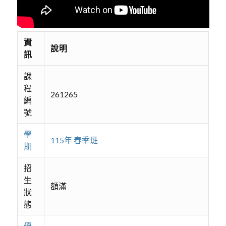
資
說明
訊
課
程
261265
編
號
學
115年 春季班
期
招
生
額滿
狀
態
優