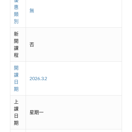
惠
無
類
別
新
開
否
課
程
開
課
2026.3.2
日
期
上
課
星期一
日
期