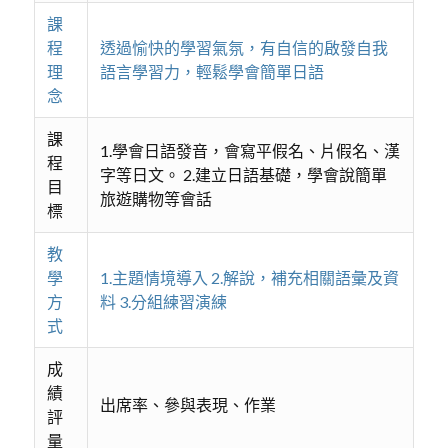
課
程
透過愉快的學習氣氛，有自信的啟發自我
理
語言學習力，輕鬆學會簡單日語
念
課
1.學會日語發音，會寫平假名、片假名、漢
程
字等日文。 2.建立日語基礎，學會說簡單
目
旅遊購物等會話
標
教
學
1.主題情境導入 2.解說，補充相關語彙及資
方
料 3.分組練習演練
式
成
績
出席率、參與表現、作業
評
量