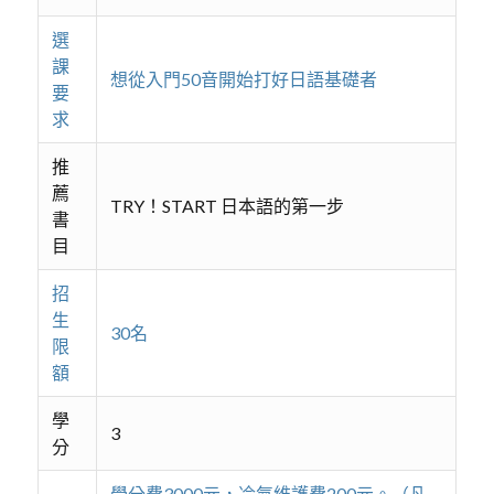
選
課
想從入門50音開始打好日語基礎者
要
求
推
薦
TRY！START 日本語的第一步
書
目
招
生
30名
限
額
學
3
分
學分費3000元，冷氣維護費200元。（凡