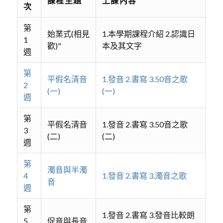
課程主題
上課內容
次
第
始業式(相見
1.本學期課程介紹 2.認識日
1
歡)"
本及其文字
週
第
平假名清音
1.發音 2.書寫 3.50音之歌
2
(一)
(一)
週
第
平假名清音
1.發音 2.書寫 3.50音之歌
3
(二)
(二)
週
第
濁音與半濁
4
1.發音 2.書寫 3.濁音之歌
音
週
第
1.發音 2.書寫 3.發音比較朗
5
促音與長音