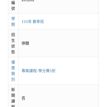
編
號
學
115年 春季班
期
招
生
停開
狀
態
優
惠
專案課程-學分費5折
類
別
新
開
否
課
程