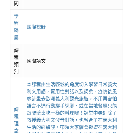
間
學
程
國際視野
歸
屬
課
程
國際語文
類
別
本課程由生活輕鬆的角度切入學習日常義大
利文用語，實用性對話以及詞彙，疫情後風
靡計畫去歐洲義大利觀光旅遊，不用再害怕
語言不通行動綁手綁腳、或在當地餐廳只能
課
跟隔壁桌吃一樣的料理囉！課堂中老師除了
程
教授義大利文發音對話，也融合了在義大利
理
生活的經驗談，帶領大家體會遨遊在義大利
念