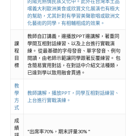
的陽光熱情民族文化中。此外在台灣本土品
嚐義大利歐洲美食或欣賞文化展演也有極大
的幫助，尤其針對有學習美聲歌唱或歐洲文
化藝術的同學，有相輔相成的效果。
教師自訂講義，邊播放PPT邊講解，著重同
課
學間互相對話練習、以及上台進行實戰演
程
練。 從最基礎的字母發音、單字發音、例句
目
閱讀，由老師示範讓同學跟著反覆練習。 包
標
含簡易實用對話，在對話中介紹文法種類，
已達到學以致用融會貫通。
教
學
教師講解，播放PPT，同學互相對話練習、
方
上台進行實戰演練。
式
成
績
"出席率70%，期末評量30% "
評