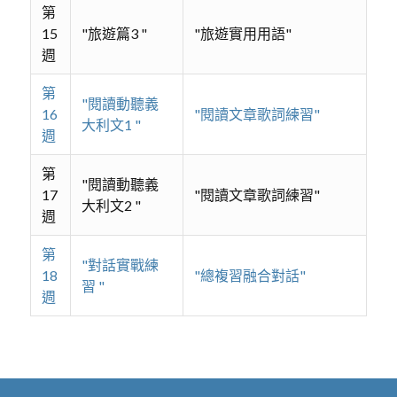
第
15
"旅遊篇3 "
"旅遊實用用語"
週
第
"閱讀動聽義
16
"閱讀文章歌詞練習"
大利文1 "
週
第
"閱讀動聽義
17
"閱讀文章歌詞練習"
大利文2 "
週
第
"對話實戰練
18
"總複習融合對話"
習 "
週