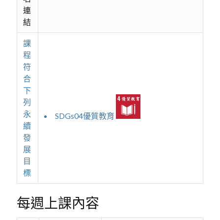
連
結
課
程
符
合
下
列
永
SDGs04優質教育
續
發
展
目
標
每週上課內容