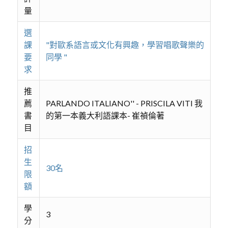
量
選
課
"對歐系語言或文化有興趣，學習唱歌聲樂的
要
同學 "
求
推
薦
PARLANDO ITALIANO'' - PRISCILA VITI 我
書
的第一本義大利語課本- 崔禎倫著
目
招
生
30名
限
額
學
3
分