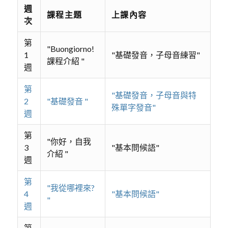
週
課程主題
上課內容
次
第
"Buongiorno!
1
"基礎發音，子母音練習"
課程介紹 "
週
第
"基礎發音，子母音與特
2
"基礎發音 "
殊單字發音"
週
第
"你好，自我
3
"基本問候語"
介紹 "
週
第
"我從哪裡來?
4
"基本問候語"
"
週
第