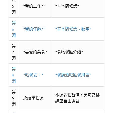
5
"我的工作? "
"基本問候語"
週
第
6
"我的年齡? "
"基本問候語、數字"
週
第
7
"喜愛的美食 "
"食物餐點介紹"
週
第
8
"點餐去！ "
"餐廳酒吧點餐用語"
週
第
本週課程暫停，另可安排
9
永續學程週
講座自由選讀
週