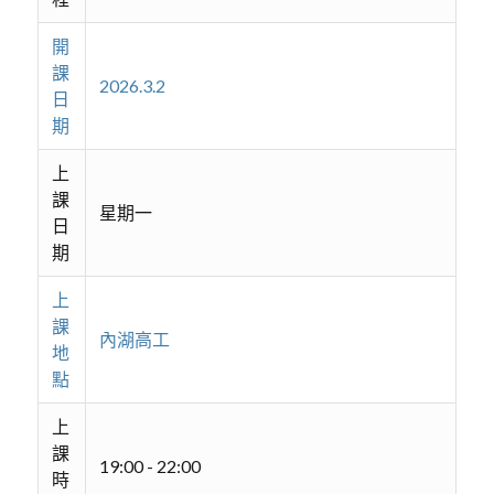
開
課
2026.3.2
日
期
上
課
星期一
日
期
上
課
內湖高工
地
點
上
課
19:00 - 22:00
時