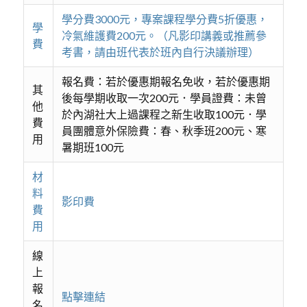
學分費3000元，專案課程學分費5折優惠，
學
冷氣維護費200元。（凡影印講義或推薦參
費
考書，請由班代表於班內自行決議辦理）
報名費：若於優惠期報名免收，若於優惠期
其
後每學期收取一次200元．學員證費：未曾
他
於內湖社大上過課程之新生收取100元．學
費
員團體意外保險費：春、秋季班200元、寒
用
暑期班100元
材
料
影印費
費
用
線
上
報
點擊連結
名