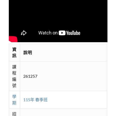
資
說明
訊
課
程
261257
編
號
學
115年 春季班
期
招