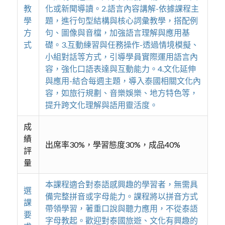
教
化或新聞導讀。2.語言內容講解-依據課程主
學
題，進行句型結構與核心詞彙教學，搭配例
方
句、圖像與音檔，加強語言理解與應用基
式
礎。3.互動練習與任務操作-透過情境模擬、
小組對話等方式，引導學員實際運用語言內
容，強化口語表達與互動能力。4.文化延伸
與應用-結合每週主題，導入泰國相關文化內
容，如旅行規劃、音樂娛樂、地方特色等，
提升跨文化理解與語用靈活度。
成
績
出席率30%，學習態度30%，成品40%
評
量
本課程適合對泰語感興趣的學習者，無需具
選
備完整拼音或字母能力。課程將以拼音方式
課
帶領學習，著重口說與聽力應用，不從泰語
要
字母教起。歡迎對泰國旅遊、文化有興趣的