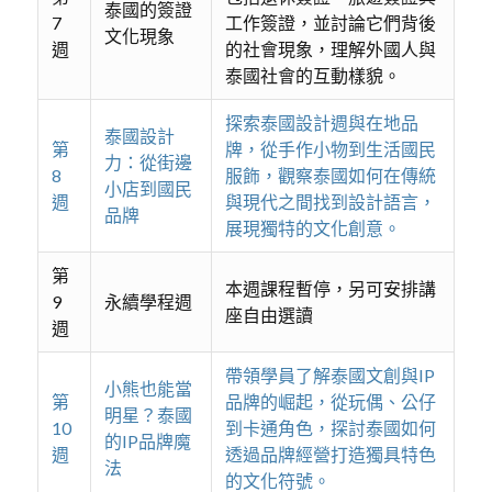
泰國的簽證
7
工作簽證，並討論它們背後
文化現象
週
的社會現象，理解外國人與
泰國社會的互動樣貌。
探索泰國設計週與在地品
泰國設計
第
牌，從手作小物到生活國民
力：從街邊
8
服飾，觀察泰國如何在傳統
小店到國民
週
與現代之間找到設計語言，
品牌
展現獨特的文化創意。
第
本週課程暫停，另可安排講
9
永續學程週
座自由選讀
週
帶領學員了解泰國文創與IP
小熊也能當
第
品牌的崛起，從玩偶、公仔
明星？泰國
10
到卡通角色，探討泰國如何
的IP品牌魔
週
透過品牌經營打造獨具特色
法
的文化符號。