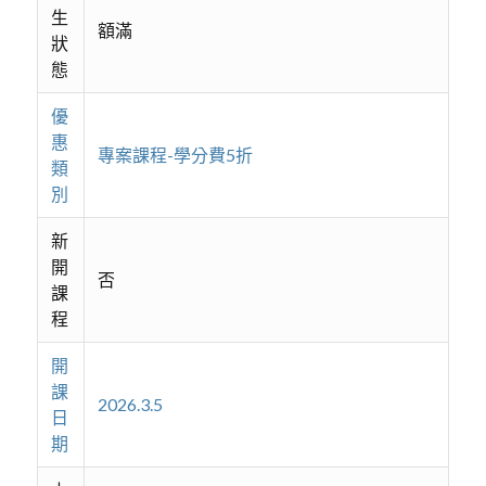
生
額滿
狀
態
優
惠
專案課程-學分費5折
類
別
新
開
否
課
程
開
課
2026.3.5
日
期