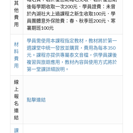
其
後每學期收取一次200元．學員證費：未曾
他
於內湖社大上過課程之新生收取100元．學
費
員團體意外保險費：春、秋季班200元、寒
用
暑期班100元
學員需使用本課程指定教材，教材將於第一
材
週課堂中統一發放並購買，費用為每本350
料
元。課程亦提供專屬泰文音檔，供學員課後
費
複習與旅遊應用，教材內容與使用方式將於
用
第一堂課詳細說明。
線
上
報
點擊連結
名
連
結
課