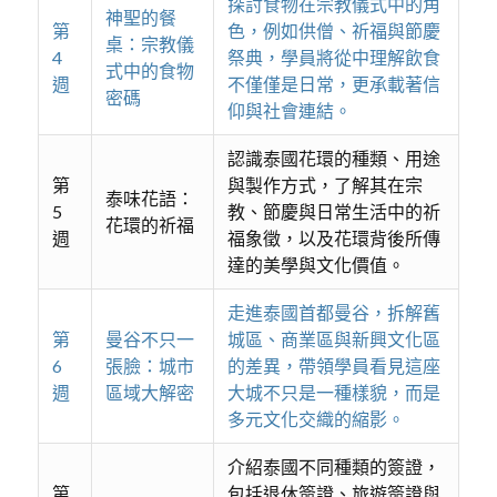
探討食物在宗教儀式中的角
神聖的餐
第
色，例如供僧、祈福與節慶
桌：宗教儀
4
祭典，學員將從中理解飲食
式中的食物
週
不僅僅是日常，更承載著信
密碼
仰與社會連結。
認識泰國花環的種類、用途
第
與製作方式，了解其在宗
泰味花語：
5
教、節慶與日常生活中的祈
花環的祈福
週
福象徵，以及花環背後所傳
達的美學與文化價值。
走進泰國首都曼谷，拆解舊
第
曼谷不只一
城區、商業區與新興文化區
6
張臉：城市
的差異，帶領學員看見這座
週
區域大解密
大城不只是一種樣貌，而是
多元文化交織的縮影。
介紹泰國不同種類的簽證，
第
包括退休簽證、旅遊簽證與