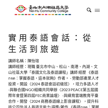
實用泰語會話：從
生活到旅遊
講師名稱：陳怡瑄
講師經歷：現職 臺北市中山、松山、南港、內湖、文
山社區大學「泰國文化及泰語課程」講師 經歷 《泰語
กจด：掌握泰語，這本就夠》作者。 - 勞動部產業人才
投資，開設〈2024 泰語會話初級班〉，培力多語人才
-與聯合國NGO組織共同舉辦〈2023 PEACE第五屆國
際年會暨第四屆FEC商業論壇〉 -與緯育雲端教育平臺
合作，開發〈2024 商務泰語線上影音課程〉，提升科
技公司外派人員語言能力 得獎/著作 《泰語กจด：掌握