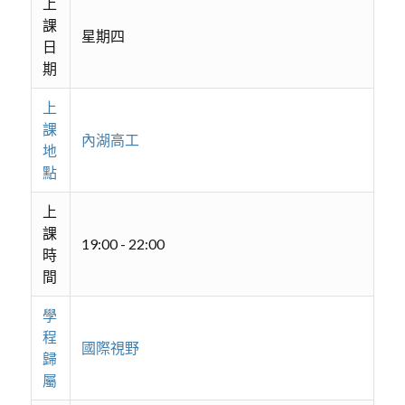
上
課
星期四
日
期
上
課
內湖高工
地
點
上
課
19:00 - 22:00
時
間
學
程
國際視野
歸
屬