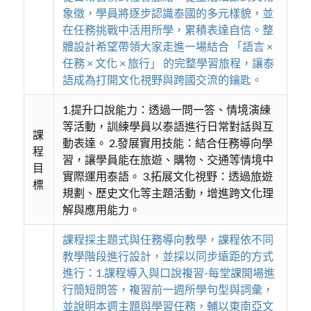
象徵，學員將逐步認識泰國的多元樣貌，並
在任務挑戰中活用所學，累積表達自信。整
體設計希望帶領大家走進一場結合 「語言 ×
任務 × 文化 × 旅行」 的完整學習旅程，讓泰
語成為打開文化視野與跨國交流的鑰匙。
1.提升口說能力：透過一問一答、情境演練
等活動，訓練學員以泰語進行日常對話與互
課
動表達。 2.發展實用技能：結合任務導向學
程
習，讓學員能在旅遊、購物、交通等情境中
目
實際運用泰語。 3.拓展文化視野：透過旅遊
標
規劃、歷史文化等主題活動，增進跨文化理
解與應用能力。
課程採主題式與任務導向教學，課程依不同
教學階段進行設計，並採以同步遠距的方式
進行：1.課程導入與口說複習-每堂課開場進
行簡短問答，複習前一週所學句型與詞彙，
並說明本週主題與學習任務，輔以東南亞文