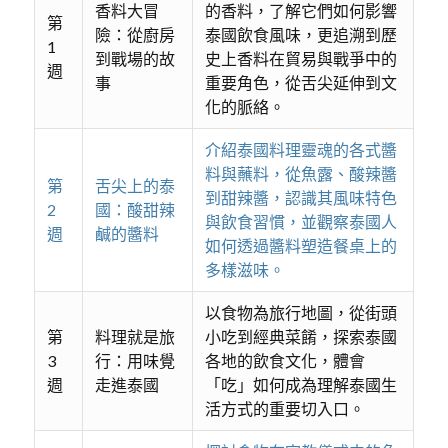
香料大冒
的香料，了解它們如何影響
第
險：從廚房
泰國飲食風味，更追溯到歷
1
到戰場的故
史上香料在貿易與戰爭中的
週
事
重要角色，從舌尖延伸到文
化的脈絡。
介紹泰國料理靈魂的各式醬
料與蘸料，從魚露、酸辣醬
第
舌尖上的泰
到甜辣醬，認識其風味特色
2
國：酸甜辣
與飲食習慣，並觀察泰國人
週
鹹的醬料
如何透過醬料塑造餐桌上的
多樣滋味。
以食物為旅行地圖，從街頭
第
料理就是旅
小吃到經典菜餚，探索泰國
3
行：用味覺
各地的飲食文化，體會
週
走進泰國
「吃」如何成為理解泰國生
活方式的重要切入口。