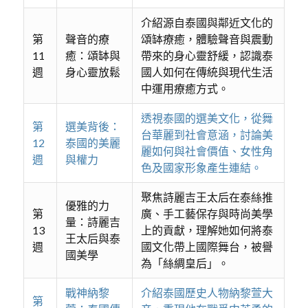
介紹源自泰國與鄰近文化的
第
聲音的療
頌缽療癒，體驗聲音與震動
11
癒：頌缽與
帶來的身心靈舒緩，認識泰
週
身心靈放鬆
國人如何在傳統與現代生活
中運用療癒方式。
透視泰國的選美文化，從舞
第
選美背後：
台華麗到社會意涵，討論美
12
泰國的美麗
麗如何與社會價值、女性角
週
與權力
色及國家形象產生連結。
聚焦詩麗吉王太后在泰絲推
優雅的力
第
廣、手工藝保存與時尚美學
量：詩麗吉
13
上的貢獻，理解她如何將泰
王太后與泰
週
國文化帶上國際舞台，被譽
國美學
為「絲綢皇后」。
戰神納黎
介紹泰國歷史人物納黎萱大
第