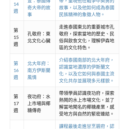
萱：泰國傳
帝，重現他在戰爭中英勇的
14
奇大帝的故
故事，以及他如何成為泰國
週
事
民族精神的象徵人物。
走進泰國東北的重要城市孔
第
孔敬府：東
敬府，探索當地的歷史、民
15
北文化心臟
俗與飲食文化，理解伊森地
週
區的文化特色。
介紹泰國南部的北大年府，
第
北大年府：
認識當地濃厚的伊斯蘭文
16
南方伊斯蘭
化，以及它如何與泰國主流
週
風情
文化共存並展現多元樣貌。
帶領學員認識夜功府，探索
第
夜功府：水
熱鬧的水上市場文化，並了
17
上市場與椰
解當地聞名的椰糖產業，感
週
糖傳奇
受地方與自然的緊密連結。
課程最後走進甘烹碧府，認