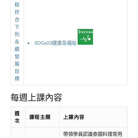
程
符
合
下
列
永
SDGs03健康及福祉
續
發
展
目
標
每週上課內容
週
課程主題
上課內容
次
帶領學員認識泰國料理常用