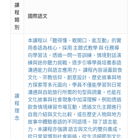
課
程
國際語文
類
別
本課程以「聽得懂、敢開口、能互動」的實
用泰語為核心，採用 主題式教學 與 任務導
向學習法，透過一問一答訓練、情境對話演
練與迷你聽力挑戰，逐步引導學員培養泰語
溝通能力與語言應用力。 課程內容涵蓋飲食
文化、宗教信仰、創意設計、歷史故事與地
方探索等多元面向，學員不僅能學習到日常
溝通與自助旅行所需的句型與詞彙，也能在
課
文化故事與社會現象中加深理解。例如透過
程
飲食情境練習市場互動，透過文化主題進行
理
自我介紹與文化比較，或在歷史人物與地方
念
故事中體驗泰語的不同語境。 除了語言能
力，本課程亦強調 語言與文化的雙向養成。
從日常習慣到社會脈絡，從生活細節到文化