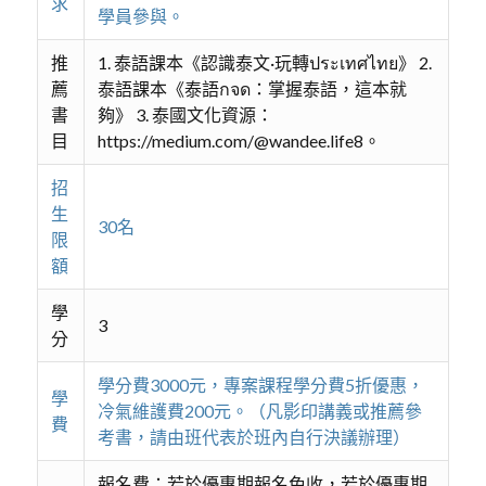
求
學員參與。
推
1. 泰語課本《認識泰文·玩轉ประเทศไทย》 2.
薦
泰語課本《泰語กจด：掌握泰語，這本就
書
夠》 3. 泰國文化資源：
目
https://medium.com/@wandee.life8。
招
生
30名
限
額
學
3
分
學分費3000元，專案課程學分費5折優惠，
學
冷氣維護費200元。（凡影印講義或推薦參
費
考書，請由班代表於班內自行決議辦理）
報名費：若於優惠期報名免收，若於優惠期