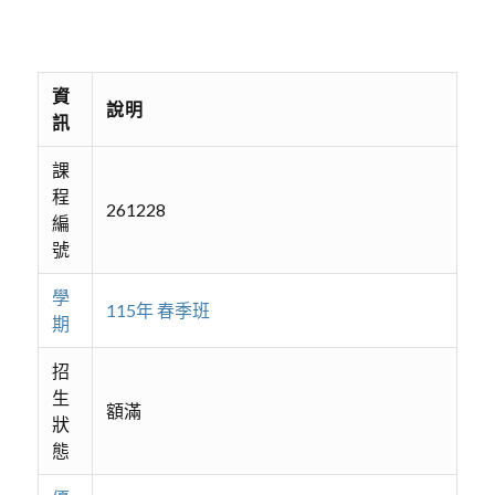
資
說明
訊
課
程
261228
編
號
學
115年 春季班
期
招
生
額滿
狀
態