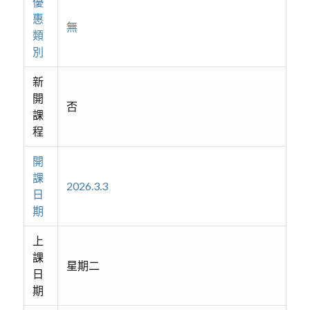
優
惠
無
類
別
新
開
否
課
程
開
課
2026.3.3
日
期
上
課
星期二
日
期