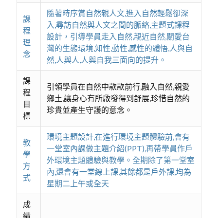
隨著時序賞自然親人文,進入自然輕鬆卻深
課
入,尋訪自然與人文之間的脈絡,主題式課程
程
設計，引導學員走入自然,親近自然,關愛台
理
灣的生態環境,知性,動性,感性的體悟,人與自
念
然,人與人,人與自我三面向的提升。
課
引領學員在自然中款款前行,融入自然,親愛
程
鄉土,讓身心有所啟發得到舒展,珍惜自然的
目
珍貴並產生守護的意念。
標
環境主題設計,在進行環境主題體驗前,會有
教
一堂室內課做主題介紹(PPT),再帶學員作戶
學
外環境主題體驗與教學。全期除了第一堂室
方
內,還會有一堂線上課,其餘都是戶外課,均為
式
星期二上午或全天
成
績