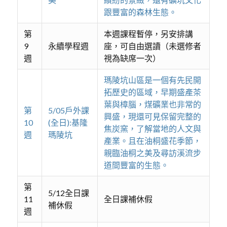
跟豐富的森林生態。
第
本週課程暫停，另安排講
9
永續學程週
座，可自由選讀（未選修者
週
視為缺席一次）
瑪陵坑山區是一個有先民開
拓歷史的區域，早期盛產茶
葉與樟腦，煤礦業也非常的
第
5/05戶外課
興盛，現還可見保留完整的
10
(全日):基隆
焦炭窯，了解當地的人文與
週
瑪陵坑
產業。且在油桐盛花季節，
親臨油桐之美及尋訪溪流步
道間豐富的生態。
第
5/12全日課
11
全日課補休假
補休假
週