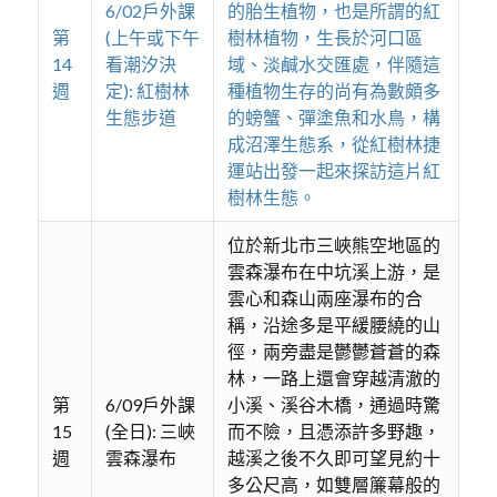
6/02戶外課
的胎生植物，也是所謂的紅
第
(上午或下午
樹林植物，生長於河口區
14
看潮汐決
域、淡鹹水交匯處，伴隨這
週
定): 紅樹林
種植物生存的尚有為數頗多
生態步道
的螃蟹、彈塗魚和水鳥，構
成沼澤生態系，從紅樹林捷
運站出發一起來探訪這片紅
樹林生態。
位於新北市三峽熊空地區的
雲森瀑布在中坑溪上游，是
雲心和森山兩座瀑布的合
稱，沿途多是平緩腰繞的山
徑，兩旁盡是鬱鬱蒼蒼的森
林，一路上還會穿越清澈的
第
6/09戶外課
小溪、溪谷木橋，通過時驚
15
(全日): 三峽
而不險，且憑添許多野趣，
週
雲森瀑布
越溪之後不久即可望見約十
多公尺高，如雙層簾幕般的