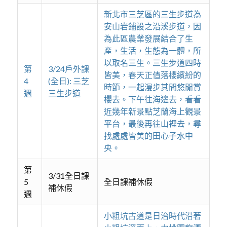
新北市三芝區的三生步道為
安山岩鋪設之沿溪步道，因
為此區農業發展結合了生
產，生活，生態為一體，所
以取名三生。三生步道四時
第
3/24戶外課
皆美，春天正值落櫻繽紛的
4
(全日): 三芝
時節，一起漫步其間悠閒賞
週
三生步道
櫻去。下午往海邊去，看看
近幾年新景點芝蘭海上觀景
平台，最後再往山裡去，尋
找處處皆美的田心子水中
央。
第
3/31全日課
5
全日課補休假
補休假
週
小粗坑古道是日治時代沿著