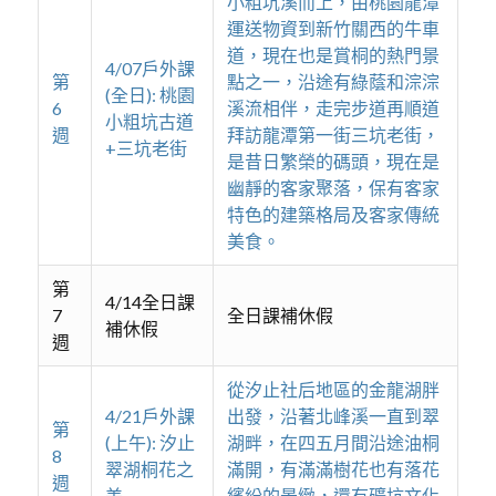
小粗坑溪而上，由桃園龍潭
運送物資到新竹關西的牛車
道，現在也是賞桐的熱門景
4/07戶外課
第
點之一，沿途有綠蔭和淙淙
(全日): 桃園
6
溪流相伴，走完步道再順道
小粗坑古道
週
拜訪龍潭第一街三坑老街，
+三坑老街
是昔日繁榮的碼頭，現在是
幽靜的客家聚落，保有客家
特色的建築格局及客家傳統
美食。
第
4/14全日課
7
全日課補休假
補休假
週
從汐止社后地區的金龍湖胖
4/21戶外課
出發，沿著北峰溪一直到翠
第
(上午): 汐止
湖畔，在四五月間沿途油桐
8
翠湖桐花之
滿開，有滿滿樹花也有落花
週
美
繽紛的景緻，還有礦坑文化