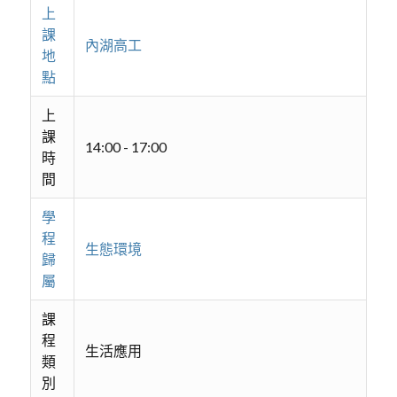
上
課
內湖高工
地
點
上
課
14:00 - 17:00
時
間
學
程
生態環境
歸
屬
課
程
生活應用
類
別