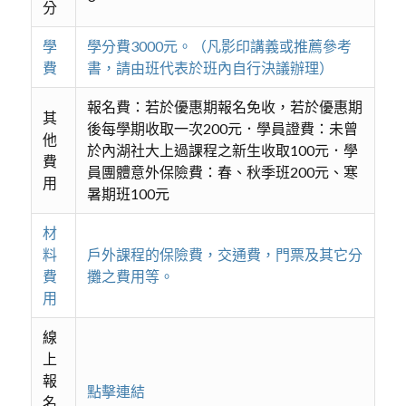
分
學
學分費3000元。（凡影印講義或推薦參考
費
書，請由班代表於班內自行決議辦理）
報名費：若於優惠期報名免收，若於優惠期
其
後每學期收取一次200元．學員證費：未曾
他
於內湖社大上過課程之新生收取100元．學
費
員團體意外保險費：春、秋季班200元、寒
用
暑期班100元
材
料
戶外課程的保險費，交通費，門票及其它分
費
攤之費用等。
用
線
上
報
點擊連結
名