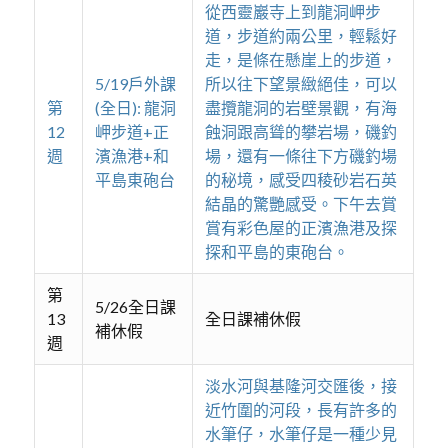
從西靈巖寺上到龍洞岬步
道，步道約兩公里，輕鬆好
走，是條在懸崖上的步道，
5/19戶外課
所以往下望景緻絕佳，可以
第
(全日): 龍洞
盡攬龍洞的岩壁景觀，有海
12
岬步道+正
蝕洞跟高聳的攀岩場，磯釣
週
濱漁港+和
場，還有一條往下方磯釣場
平島東砲台
的秘境，感受四稜砂岩石英
結晶的驚艷感受。下午去賞
賞有彩色屋的正濱漁港及探
探和平島的東砲台。
第
5/26全日課
13
全日課補休假
補休假
週
淡水河與基隆河交匯後，接
近竹圍的河段，長有許多的
水筆仔，水筆仔是一種少見