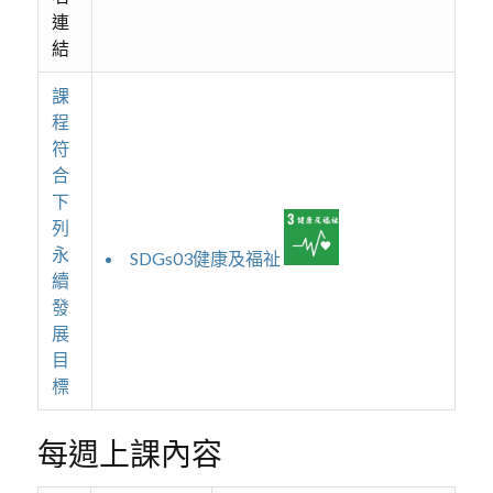
連
結
課
程
符
合
下
列
永
SDGs03健康及福祉
續
發
展
目
標
每週上課內容