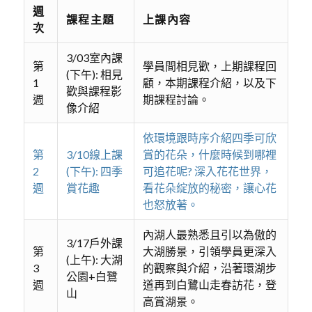
週
課程主題
上課內容
次
3/03室內課
第
學員間相見歡，上期課程回
(下午): 相見
1
顧，本期課程介紹，以及下
歡與課程影
週
期課程討論。
像介紹
依環境跟時序介紹四季可欣
第
3/10線上課
賞的花朵，什麼時候到哪裡
2
(下午): 四季
可追花呢? 深入花花世界，
週
賞花趣
看花朵綻放的秘密，讓心花
也怒放著。
內湖人最熟悉且引以為傲的
3/17戶外課
第
大湖勝景，引領學員更深入
(上午): 大湖
3
的觀察與介紹，沿著環湖步
公園+白鷺
週
道再到白鷺山走春訪花，登
山
高賞湖景。