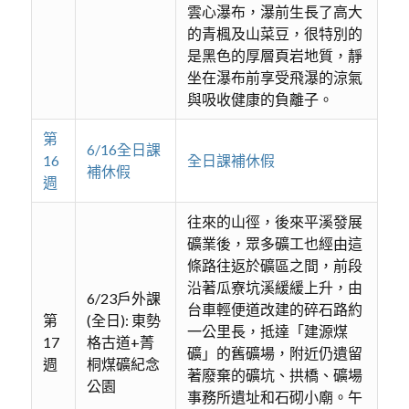
雲心瀑布，瀑前生長了高大
的青楓及山菜豆，很特別的
是黑色的厚層頁岩地質，靜
坐在瀑布前享受飛瀑的涼氣
與吸收健康的負離子。
第
6/16全日課
16
全日課補休假
補休假
週
往來的山徑，後來平溪發展
礦業後，眾多礦工也經由這
條路往返於礦區之間，前段
沿著瓜寮坑溪緩緩上升，由
6/23戶外課
台車輕便道改建的碎石路約
第
(全日): 東勢
一公里長，抵達「建源煤
17
格古道+菁
礦」的舊礦場，附近仍遺留
週
桐煤礦紀念
著廢棄的礦坑、拱橋、礦場
公園
事務所遺址和石砌小廟。午