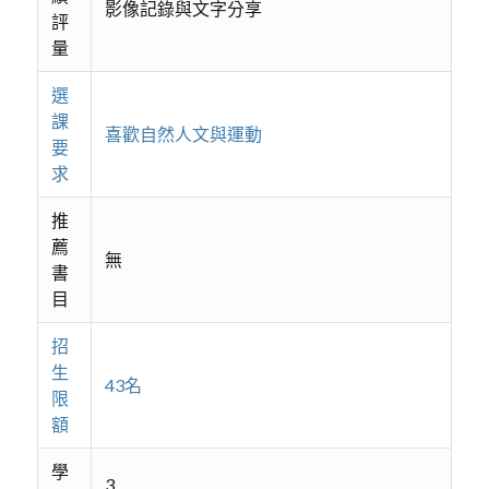
影像記錄與文字分享
評
量
選
課
喜歡自然人文與運動
要
求
推
薦
無
書
目
招
生
43名
限
額
學
3