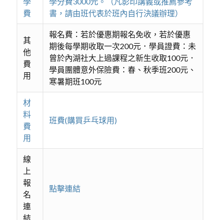
學
學分費3000元。（凡影印講義或推薦參考
費
書，請由班代表於班內自行決議辦理）
報名費：若於優惠期報名免收，若於優惠
其
期後每學期收取一次200元．學員證費：未
他
曾於內湖社大上過課程之新生收取100元．
費
學員團體意外保險費：春、秋季班200元、
用
寒暑期班100元
材
料
班費(購買乒乓球用)
費
用
線
上
報
點擊連結
名
連
結