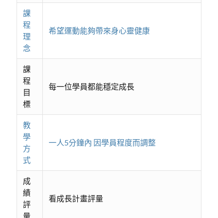
課
程
希望運動能夠帶來身心靈健康
理
念
課
程
每一位學員都能穩定成長
目
標
教
學
一人5分鐘內 因學員程度而調整
方
式
成
績
看成長計畫評量
評
量