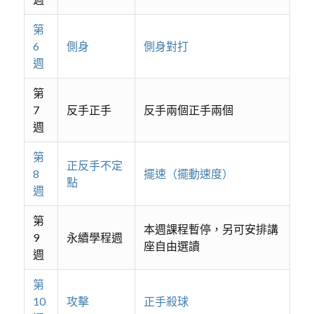
第
6
側身
側身對打
週
第
7
反手正手
反手兩個正手兩個
週
第
正反手不定
8
擺速（擺動速度）
點
週
第
本週課程暫停，另可安排講
9
永續學程週
座自由選讀
週
第
10
攻擊
正手殺球