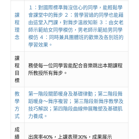
１：對國際標準舞沒信心的同學，能輕鬆學
課
會課堂中的舞步 ２：曾學習過的同學也能藉
程
由這堂入門課，對舞步溫故知新 ３：由女老
理
師示範給女同學模仿，男老師示範給男同學
念
模仿 ４：同時兼具團體班的歡樂及各別班的
學習效果。
課
程
務使每一位同學皆能配合音樂跳出本期課程
目
所教授所有舞步。
標
教
第一階段關節暖身及基礎律動；第二階段舞
學
蹈暖身～舞序複習； 第三階段新舞序教學及
方
技巧解說；第四階段曲線伸展雕塑及基礎肌
式
力養成。
成
績
出席率40%，上課表現30%，成果展示