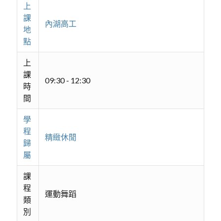
上
課
內湖高工
地
點
上
課
09:30 - 12:30
時
間
學
程
精緻休閒
歸
屬
課
程
運動舞蹈
類
別