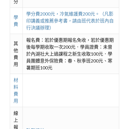
分
學分費2000元，冷氣維護費200元。（凡影
學
印講義或推薦參考書，請由班代表於班內自
費
行決議辦理）
報名費：若於優惠期報名免收，若於優惠期
其
後每學期收取一次200元．學員證費：未曾
他
於內湖社大上過課程之新生收取100元．學
費
員團體意外保險費：春、秋季班200元、寒
用
暑期班100元
材
料
費
用
線
上
報