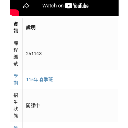
資
說明
訊
課
程
261143
編
號
學
115年 春季班
期
招
生
開課中
狀
態
優