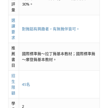
評
30%。
量
選
課
對舞蹈有興趣者，有無舞伴皆可。
要
求
推
薦
國際標準舞～拉丁舞基本教材；國際標準舞
書
～摩登舞基本教材。
目
招
生
45名
限
額
學
2