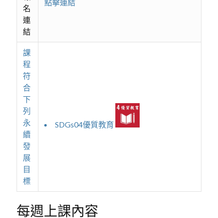
點擊連結
名
連
結
課
程
符
合
下
列
永
SDGs04優質教育
續
發
展
目
標
每週上課內容