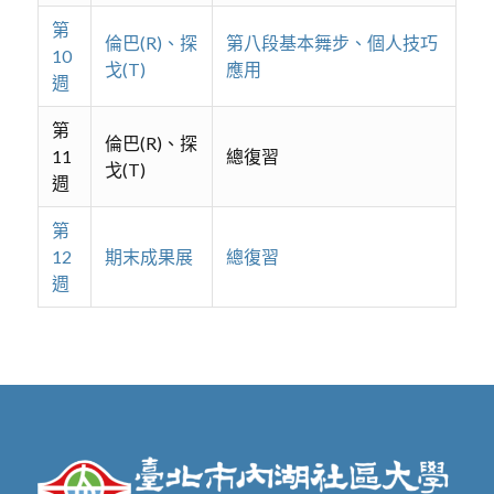
第
倫巴(R)、探
第八段基本舞步、個人技巧
10
戈(T)
應用
週
第
倫巴(R)、探
11
總復習
戈(T)
週
第
12
期末成果展
總復習
週