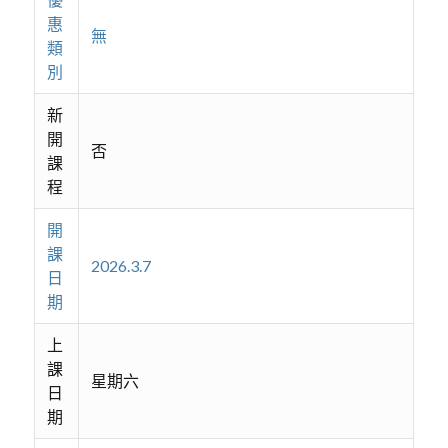
惠
無
類
別
新
開
否
課
程
開
課
2026.3.7
日
期
上
課
星期六
日
期