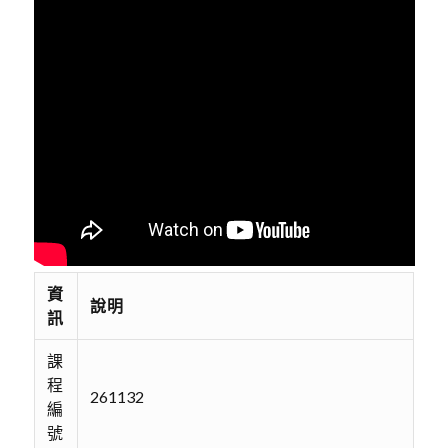
資
說明
訊
課
程
261132
編
號