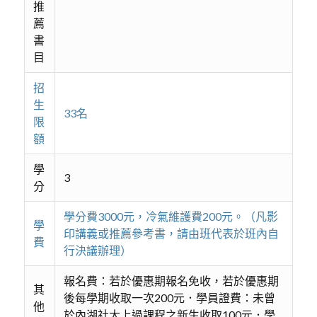
推
薦
書
目
招
生
33名
限
額
學
3
分
學分費3000元，冷氣維護費200元。（凡影
學
印講義或推薦參考書，請由班代表於班內自
費
行決議辦理）
報名費：若於優惠期報名免收，若於優惠期
其
後每學期收取一次200元．學員證費：未曾
他
於內湖社大上過課程之新生收取100元．學