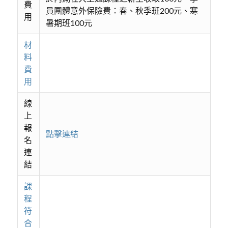
費
員團體意外保險費：春、秋季班200元、寒
用
暑期班100元
材
料
費
用
線
上
報
點擊連結
名
連
結
課
程
符
合