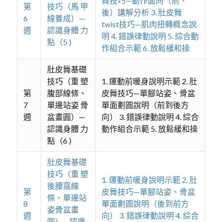
舞技巧—動作面向（前、
第
技巧（馬 甲
後）講解分析 3. 肚皮舞
6
線養成）—
twist技巧—肌肉扭轉概念說
週
認識身體 力
明 4. 錯誤律動說明 5. 綜合動
點（5 )
作組合示範 6. 放鬆緩和操
肚皮舞基礎
技巧（重 塑
1. 運動前暖身說明示範 2. 肚
第
腹部線條、
皮舞技巧—單腳站姿、骨盆
7
單邊站姿 骨
單面劃圓說明（前到後方
週
盆畫圓）—
向） 3. 錯誤律動說明 4. 綜合
認識身體 力
動作組合示範 5. 放鬆緩和操
點（6 )
肚皮舞基礎
技巧（重 塑
1. 運動前暖身說明示範 2. 肚
後腰窩線
第
皮舞技巧—單腳站姿、骨盆
條、單邊站
8
單面劃圓說明（後到前方
姿骨盆畫
週
向） 3. 錯誤律動說明 4. 綜合
圓）—認識