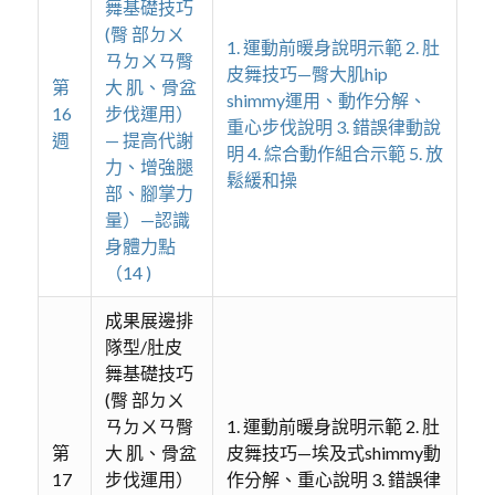
舞基礎技巧
(臀 部ㄉㄨ
1. 運動前暖身說明示範 2. 肚
ㄢㄉㄨㄢ臀
皮舞技巧—臀大肌hip
第
大 肌、骨盆
shimmy運用、動作分解、
16
步伐運用）
重心步伐說明 3. 錯誤律動說
週
— 提高代謝
明 4. 綜合動作組合示範 5. 放
力、增強腿
鬆緩和操
部、腳掌力
量）—認識
身體力點
（14 )
成果展邊排
隊型/肚皮
舞基礎技巧
(臀 部ㄉㄨ
ㄢㄉㄨㄢ臀
1. 運動前暖身說明示範 2. 肚
第
大 肌、骨盆
皮舞技巧—埃及式shimmy動
17
步伐運用）
作分解、重心說明 3. 錯誤律