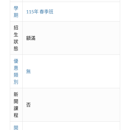
學
115年 春季班
期
招
生
額滿
狀
態
優
惠
無
類
別
新
開
否
課
程
開