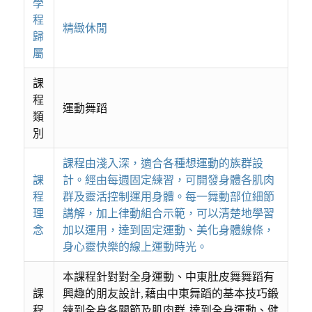
學
程
精緻休閒
歸
屬
課
程
運動舞蹈
類
別
課程由淺入深，適合各種想運動的族群設
課
計。經由每週固定練習，可開發身體各肌肉
程
群及靈活控制運用身體。每一舞動部位細節
理
講解，加上律動組合示範，可以清楚地學習
念
加以運用，達到固定運動、美化身體線條，
身心靈快樂的線上運動時光。
本課程針對對全身運動、中東肚皮舞舞蹈有
課
興趣的朋友設計, 藉由中東舞蹈的基本技巧鍛
程
鍊到全身各關節及肌肉群, 達到全身運動、健