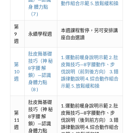
動作組合示範 5. 放鬆緩和操
身 體力點
（7 )
第
本週課程暫停，另可安排講
9
永續學程週
座自由選讀
週
肚皮舞基礎
1. 運動前暖身說明示範 2. 肚
技巧（神 秘
第
皮舞技巧—8字腰動作、步
8字腰 解
10
伐說明（前到後方向） 3. 錯
鎖）—認識
週
誤律動說明 4. 綜合動作組合
身體力點
示範 5. 放鬆緩和操
（8 )
肚皮舞基礎
1. 運動前暖身說明示範 2. 肚
技巧（神 秘
第
皮舞技巧—8字腰動作、步
8字腰 解
11
伐說明（後到前方向） 3. 錯
鎖）—認識
週
誤律動說明 4. 綜合動作組合
身體力點