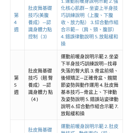
1. 運動前暖身說明示範 2. 強
肚皮舞基礎
化核心肌群— 坐姿上半身技
第
技巧(美腹
巧訓練說明（上腹、下腹
4
養成）—認
收、放力點） 3. 綜合動作組
週
識身體力點
合示範—（肩、頸、腹部）
控制（3）
4. 錯誤律動說明 5. 放鬆緩和
操
運動前暖身說明示範 2. 坐姿
下半身技巧訓練說明—找尋
肚皮舞基礎
失落的臀大肌 3. 骨盆前傾、
第
技巧（翹 臀
後傾矯正—正確骨盆、髖關
5
養成）—認
節姿勢與動作運用 4. 肚皮舞
週
識身體力 點
基本技巧—骨盆上、下律動
（4 )
及姿勢說明 5. 錯誤站姿律動
說明 6. 綜合動作組合示範 7.
放鬆緩和操
運動前暖身說明示範 2. 肚皮
肚皮舞基礎