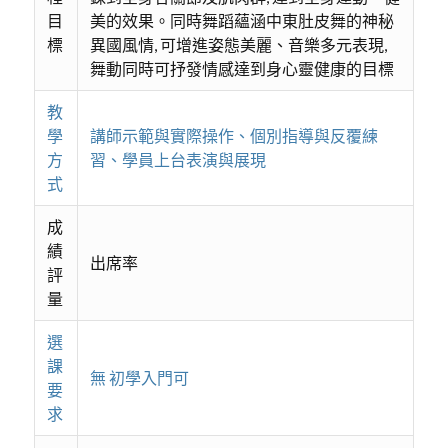
目
美的效果。同時舞蹈蘊涵中東肚皮舞的神秘
標
異國風情, 可增進姿態美麗、音樂多元表現,
舞動同時可抒發情感達到身心靈健康的目標
教
學
講師示範與實際操作、個別指導與反覆練
方
習、學員上台表演與展現
式
成
績
出席率
評
量
選
課
無 初學入門可
要
求