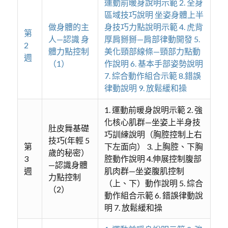
運動前暖身說明示範 2. 全身
區域技巧說明 坐姿身體上半
做身體的主
身技巧力點說明示範 4. 虎背
第
人—認識 身
厚肩掰掰—肩部律動開發 5.
2
體力點控制
美化頸部線條—頸部力點動
週
（1）
作說明 6. 基本手部姿勢說明
7. 綜合動作組合示範 8.錯誤
律動說明 9. 放鬆緩和操
1. 運動前暖身說明示範 2. 強
化核心肌群—坐姿上半身技
肚皮舞基礎
巧訓練說明（胸腔控制上右
技巧(年輕 5
第
下左面向） 3. 上胸腔、下胸
歲的秘密）
3
腔動作說明 4.伸展控制腹部
—認識身體
週
肌肉群—坐姿腹肌控制
力點控制
（上、下）動作說明 5. 綜合
（2）
動作組合示範 6. 錯誤律動說
明 7. 放鬆緩和操