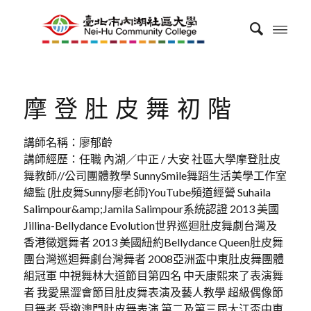
摩登肚皮舞初階
講師名稱：廖郁齡
講師經歷：任職 內湖／中正 / 大安 社區大學摩登肚皮
舞教師//公司團體教學 SunnySmile舞蹈生活美學工作室
總監 {肚皮舞Sunny廖老師}YouTube頻道經營 Suhaila
Salimpour&amp;Jamila Salimpour系統認證 2013 美國
Jillina-Bellydance Evolution世界巡迴肚皮舞劇台灣及
香港徵選舞者 2013 美國紐約Bellydance Queen肚皮舞
團台灣巡迴舞劇台灣舞者 2008亞洲盃中東肚皮舞團體
組冠軍 中視舞林大道節目第四名 中天康熙來了表演舞
者 我愛黑澀會節目肚皮舞表演及藝人教學 超級偶像節
目舞者 受邀澳門肚皮舞表演 第二及第三屆大江盃中東