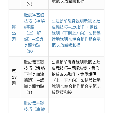
示範 5. 放鬆緩和操
（9 )
肚皮舞基礎
技巧（神 秘
1. 運動前暖身說明示範 2. 肚
第
8字腰
皮舞技巧—上8動作、步伐
12
（上） 解
說明（下到上方向） 3. 錯誤
週
鎖）—認識
律動說明 4. 綜合動作組合示
身體力點
範 5. 放鬆緩和操
（10 )
肚皮舞基礎
1. 運動前暖身說明示範 2. 肚
技巧（活 絡
皮舞技巧—單腳站姿、骨盆
第
下半身血液
抬放drop動作、步伐說明
13
循環） —認
（上、下方向） 3. 錯誤律動
週
識身體力點
說明 4. 綜合動作組合示範 5.
（11
放鬆緩和操
肚皮舞基礎
技巧（凍 齡