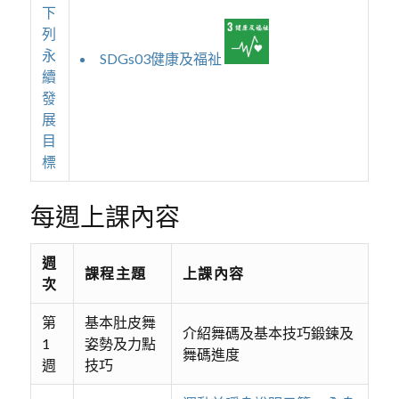
下
列
永
SDGs03健康及福祉
續
發
展
目
標
每週上課內容
週
課程主題
上課內容
次
第
基本肚皮舞
介紹舞碼及基本技巧鍛鍊及
1
姿勢及力點
舞碼進度
週
技巧