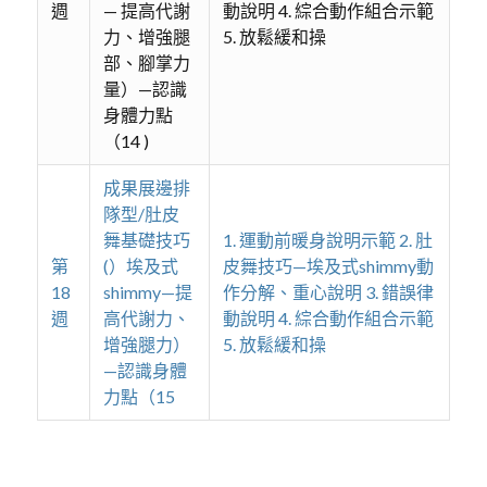
週
— 提高代謝
動說明 4. 綜合動作組合示範
力、增強腿
5. 放鬆緩和操
部、腳掌力
量）—認識
身體力點
（14 )
成果展邊排
隊型/肚皮
舞基礎技巧
1. 運動前暖身說明示範 2. 肚
第
(）埃及式
皮舞技巧—埃及式shimmy動
18
shimmy—提
作分解、重心說明 3. 錯誤律
週
高代謝力、
動說明 4. 綜合動作組合示範
增強腿力）
5. 放鬆緩和操
—認識身體
力點（15