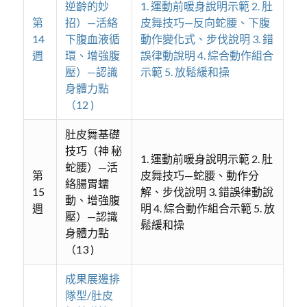
逆齡的妙
1. 運動前暖身說明示範 2. 肚
第
招）—活絡
皮舞技巧—反向蛇腰、下腹
14
下腹血液循
動作變化式、步伐說明 3. 錯
週
環、增強腹
誤律動說明 4. 綜合動作組合
壓）—認識
示範 5. 放鬆緩和操
身體力點
（12 )
肚皮舞基礎
技巧（神 秘
1. 運動前暖身說明示範 2. 肚
蛇腰）—活
第
皮舞技巧—蛇腰、動作分
絡腸胃蠕
15
解、步伐說明 3. 錯誤律動說
動、增強腹
週
明 4. 綜合動作組合示範 5. 放
壓）—認識
鬆緩和操
身體力點
（13 )
成果展邊排
隊型/肚皮