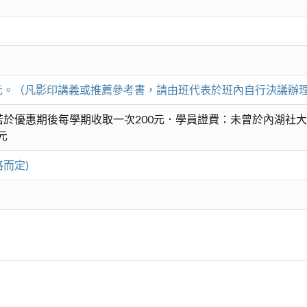
00元。（凡影印講義或推薦參考書，請由班代表於班內自行決議辦
於優惠期後每學期收取一次200元．學員證費：未曾於內湖社大
元
格而定)