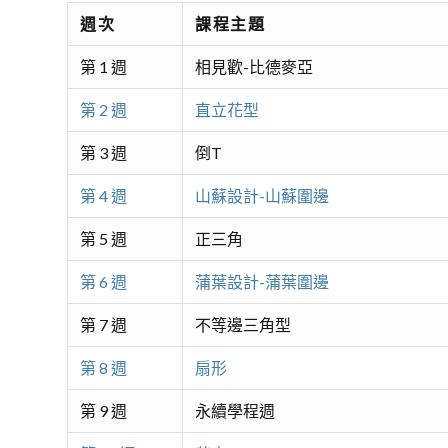
週次
課程主題
第 1 週
相見歡-比德麥亞
第 2 週
直立花型
第 3 週
倒T
第 4 週
山蘇設計-山蘇圍邊
第 5 週
正三角
第 6 週
蒲葉設計-蒲葉圍邊
第 7 週
不等邊三角型
第 8 週
扇形
第 9 週
永續學程週