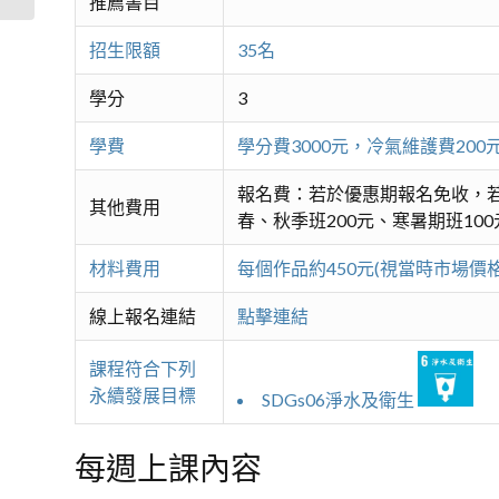
推薦書目
招生限額
35名
學分
3
學費
學分費3000元，冷氣維護費2
報名費：若於優惠期報名免收，若
其他費用
春、秋季班200元、寒暑期班100
材料費用
每個作品約450元(視當時市場價
線上報名連結
點擊連結
課程符合下列
永續發展目標
SDGs06淨水及衛生
每週上課內容