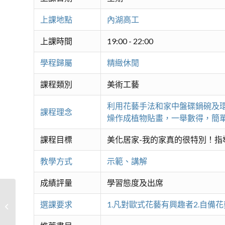
上課地點
內湖高工
上課時間
19:00 - 22:00
學程歸屬
精緻休閒
課程類別
美術工藝
利用花藝手法和家中盤碟鍋碗及
課程理念
燥作成植物貼畫，一舉數得，簡
課程目標
美化居家-我的家真的很特別！指
教學方式
示範、講解
成績評量
學習態度及出席
選課要求
1.凡對歐式花藝有興趣者2.自備花
生活陶藝初階A-手捏