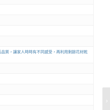
活品質，讓家人時時有不同感受，再利用剩餘花材乾
！
歐