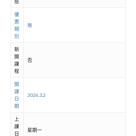
態
優
惠
無
類
別
新
開
否
課
程
開
課
2026.3.2
日
期
上
課
星期一
日