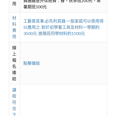
員團體意外保險費：春、秋季班200元、寒
用
暑期班100元
材
工藝善其事.必先利其器.一般家庭可以使用得
料
以應用之. 對於初學著工具及材料一學期約
費
3500元. 進階班同學材料約1500元
用
線
上
報
點擊連結
名
連
結
課
程
符
合
下