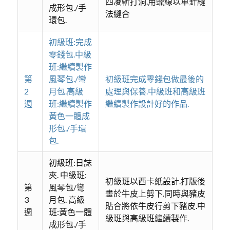
四凌斬打洞.用蠟線以車針縫
成形包./手
法縫合
環包.
初級班:完成
零錢包.中級
班:繼續製作
第
風琴包./彎
初級班完成零錢包做最後的
2
月包.高級
處理與保養.中級班和高級班
週
班:繼續製作
繼續製作設計好的作品.
黃色一體成
形包./手環
包.
初級班:日誌
夾. 中級班:
初級班以西卡紙設計.打版後
第
風琴包/彎
畫於牛皮上剪下.同時與豬皮
3
月包. 高級
貼合將依牛皮行剪下豬皮.中
週
班:黃色一體
級班與高級班繼續製作.
成形包./手