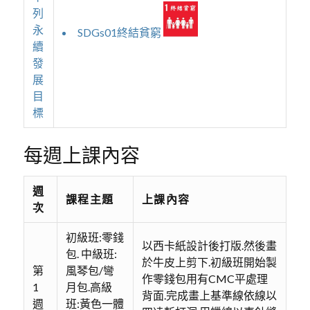
列
永
SDGs01終結貧窮
續
發
展
目
標
每週上課內容
週
課程主題
上課內容
次
初級班:零錢
以西卡紙設計後打版.然後畫
包. 中級班:
於牛皮上剪下.初級班開始製
第
風琴包/彎
作零錢包用有CMC平處理
1
月包.高級
背面.完成畫上基準線依線以
週
班:黃色一體