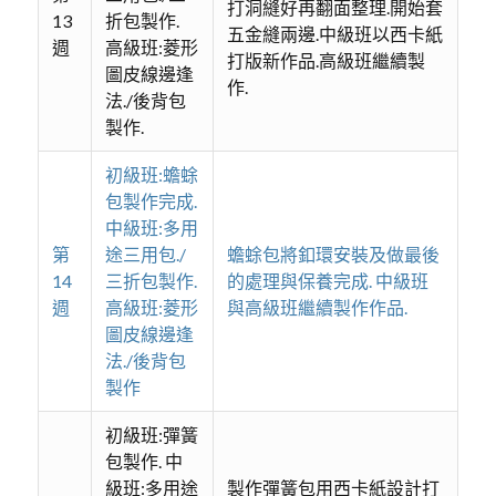
打洞縫好再翻面整理.開始套
13
折包製作.
五金縫兩邊.中級班以西卡紙
週
高級班:菱形
打版新作品.高級班繼續製
圖皮線邊逢
作.
法./後背包
製作.
初級班:蟾蜍
包製作完成.
中級班:多用
第
途三用包./
蟾蜍包將釦環安裝及做最後
14
三折包製作.
的處理與保養完成. 中級班
週
高級班:菱形
與高級班繼續製作作品.
圖皮線邊逢
法./後背包
製作
初級班:彈簧
包製作. 中
級班:多用途
製作彈簧包用西卡紙設計打