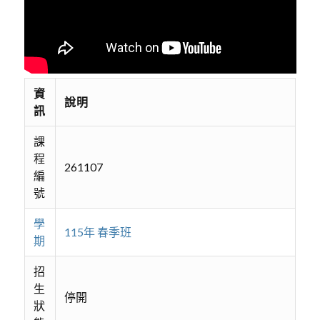
資
說明
訊
課
程
261107
編
號
學
115年 春季班
期
招
生
停開
狀