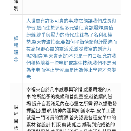
類
別
人世間有許多可貴的事.物它能讓我們成長與
學習.然而生於這個多元變化.資訊爆炸.價值
紛雜.競爭與壓力的時代.往往為了名利和權
課
勢.整天奔波忙碌.要如何平衡情緒與紓壓進而
程
提高視野心靈的靈活感.激發豐富的創造力
理
呢?相信(明天會更好)不只是一句口號.允許我
念
們積極培養一些嗜好或謀生技能.我們不是因
為年老而停止學習.而是因為停止學習才會變
老
幸福來自於凡事感恩與珍惜.感恩周邊的人.
事.物所給予的機緣和善能量.造就後續的磁
場.提升自我滿足內在心靈之所需.得以擴散發
課
揮塑出(愛)的精神內涵與知識水準. 皮革工藝
程
就是一門可貴的資源.首先認識各種皮革中的
目
素材.從設計.打版.剪裁.組合.縫製到完成後的
標