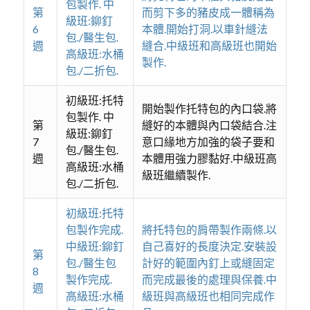
包製作. 中
第
而剪下多的豬皮成一體稱為
級班:鉚釘
6
本體.開始打洞.以車針縫法
包./醫生包.
週
縫合.中級班和高級班也開始
高級班:水桶
製作.
包./二折包.
初級班:托特
開始製作托特包的內口袋.將
包製作. 中
第
縫好的本體與內口袋結合.注
級班:鉚釘
7
意口緣地方加強的袋子要和
包./醫生包.
週
本體用強力膠黏好.中級班高
高級班:水桶
級班繼續製作.
包./二折包.
初級班:托特
包製作完成.
將托特包的肩帶製作兩條.以
中級班:鉚釘
自己喜好的長度決定.安裝設
第
包./醫生包
計好的範圍內釘上或縫固定
8
製作完成.
而完成最後的處理與保養.中
週
高級班:水桶
級班與高級班也相同完成作