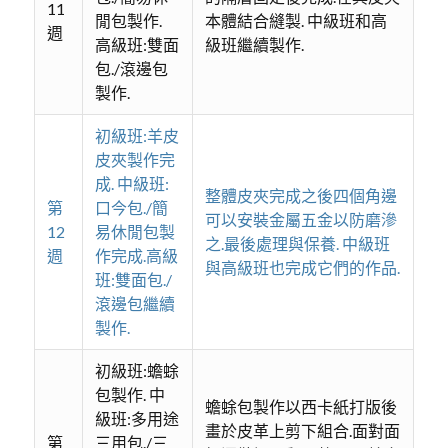
11
閒包製作.
本體結合縫製. 中級班和高
週
高級班:雙面
級班繼續製作.
包./滾邊包
製作.
初級班:羊皮
皮夾製作完
成. 中級班:
整體皮夾完成之後四個角邊
第
口今包./簡
可以安裝金屬五金以防磨滲
12
易休閒包製
之.最後處理與保養. 中級班
週
作完成.高級
與高級班也完成它們的作品.
班:雙面包./
滾邊包繼續
製作.
初級班:蟾蜍
包製作. 中
蟾蜍包製作以西卡紙打版後
級班:多用途
畫於皮革上剪下組合.面對面
第
三用包./三