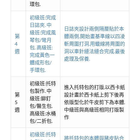
環包.
初級班:完成
日誌夾. 中
日誌夾設計兩側隔層貼於本
級班:完成風
第
體兩側.開始畫基準線以四凌
琴包/彎月
4
斬周圍打洞.用蠟線將周圍的
包. 高級班:
週
洞以車針縫法縫合完成.最後
完成黃色一
處理及保養.
體成形包/
手環包.
初級班:托特
進入托特包的打版.以西卡紙
包製作. 中
第
設計畫於西卡紙上剪下後再
級班:鉚釘
5
依版型化於牛皮剪下為本體.
包/醫生包.
週
中級班與高級班相同打版製
高級班:水桶
作
包/二折包.
初級班:托特
將托特包的本體與豬皮貼合