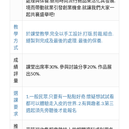
處理與保養.善用時尚流行商品來活化其發展.
境而帶動就業引發創業機會.就讓我們大家一
起共襄盛舉吧!
教
學
於課堂教學.完全以手工設計.打版.剪裁.組合.
方
縫製到完成及最後的處理. 最後的保養.
式
成
績
課堂出席率30%. 參與討論分享20%. 作品展
評
出50%.
量
選
1.一般民眾.只要有一點點好奇.懷疑想試試看
課
都可以體驗走入皮的世界. 2.有興趣者.3.第三
要
週起須先旁聽後才能報名
求
推