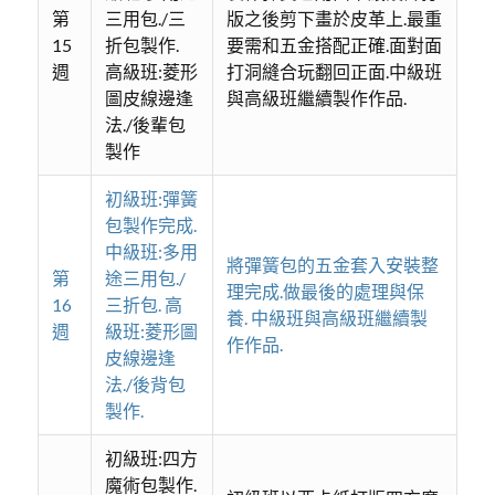
第
三用包./三
版之後剪下畫於皮革上.最重
15
折包製作.
要需和五金搭配正確.面對面
週
高級班:菱形
打洞縫合玩翻回正面.中級班
圖皮線邊逢
與高級班繼續製作作品.
法./後輩包
製作
初級班:彈簧
包製作完成.
中級班:多用
將彈簧包的五金套入安裝整
第
途三用包./
理完成.做最後的處理與保
16
三折包. 高
養. 中級班與高級班繼續製
週
級班:菱形圖
作作品.
皮線邊逢
法./後背包
製作.
初級班:四方
魔術包製作.