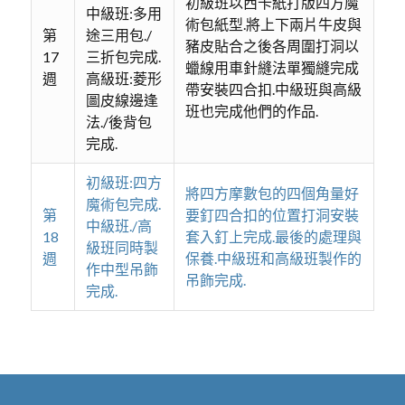
初級班以西卡紙打版四方魔
中級班:多用
術包紙型.將上下兩片牛皮與
第
途三用包./
豬皮貼合之後各周圍打洞以
17
三折包完成.
蠟線用車針縫法單獨縫完成
週
高級班:菱形
帶安裝四合扣.中級班與高級
圖皮線邊逢
班也完成他們的作品.
法./後背包
完成.
初級班:四方
將四方摩數包的四個角量好
魔術包完成.
第
要釘四合扣的位置打洞安裝
中級班./高
18
套入釘上完成.最後的處理與
級班同時製
週
保養.中級班和高級班製作的
作中型吊飾
吊飾完成.
完成.