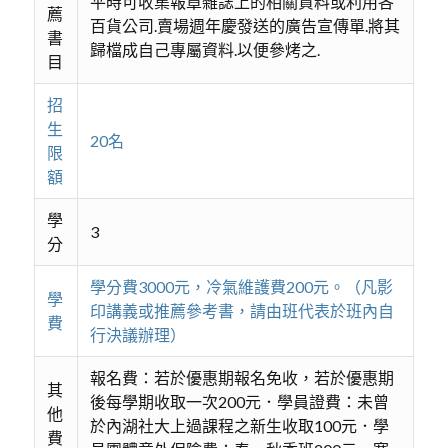
平時可收集報章雜誌上的相關資料或利用各
薦
百貨公司.賣場週年慶發送的廣告宣傳單.將其
書
歸檔成自己專屬資料.以便參烤之.
目
招
生
20名
限
額
學
3
分
學分費3000元，冷氣維護費200元。（凡影
學
印講義或推薦參考書，請由班代表於班內自
費
行決議辦理）
報名費：若於優惠期報名免收，若於優惠期
其
後每學期收取一次200元．學員證費：未曾
他
於內湖社大上過課程之新生收取100元．學
費