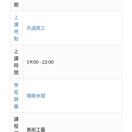
期
上
課
內湖高工
地
點
上
課
19:00 - 22:00
時
間
學
程
精緻休閒
歸
屬
課
程
美術工藝