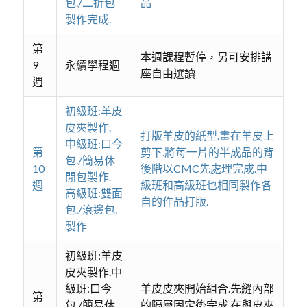
包./二折包
品
製作完成.
第
本週課程暫停，另可安排講
9
永續學程週
座自由選讀
週
初級班:羊皮
皮夾製作.
打版羊皮的紙型.畫在羊皮上
中級班:口今
第
剪下.將每一片的半成品的背
包./簡易休
10
後階以CMC先處理完成.中
閒包製作.
週
級班和高級班也相同製作各
高級班:雙面
自的作品打版.
包./滾邊包.
製作
初級班:羊皮
皮夾製作.中
級班:口今
羊皮皮夾開始組合.先縫內部
第
包./簡易休
的隔層固定後完成.在與皮夾