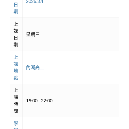
2026.3.4
日
期
上
課
星期三
日
期
上
課
內湖高工
地
點
上
課
19:00 - 22:00
時
間
學