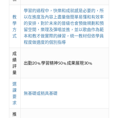
學習的過程中，快樂和成就感是必要的，所
教
以在進度及內容上盡量做簡單易懂和有效率
學
的安排，對於未來的晉級也會預做規劃和預
方
留空間，樂理及彈唱並進，並以歌曲作為範
式
本和教才做實際的練習，統一教材但依學員
程度做適度的個別指導
成
績
出勤20﹪學習精神50﹪成果展現30﹪
評
量
選
課
無基礎或稍具基礎
要
求
推