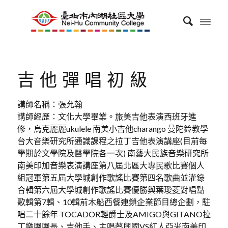
吉他彈唱初級
講師名稱：張允翰
講師經歷：文化大學畢業。旅美吉他表演西班牙進
修，烏克麗麗ukulele 南美小吉他charango 曼陀鈴教學
台大音樂研究所通識課程之拉丁吉他表演講座(目前每
學期於文學院及醫學院各一次) 南藝大民族音樂研究所
南美印加音樂表演講座第八屆北區大專民歌比賽個人
組冠軍第五屆大學城創作歌謠比賽第四名歌曲並灌錄
合輯第六屆大學城創作歌謠比賽優勝與葉璦菱對唱點
歌輯第7輯、10輯前木船西餐連鎖企業節目總企劃，駐
唱二十餘年 TOCADOR輕爵士及AMIGO與GITANO拉
丁樂團團長、吉他手、主唱蔡興國VS紅人亞米南美印