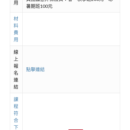
用
暑期班100元
材
料
費
用
線
上
報
點擊連結
名
連
結
課
程
符
合
下