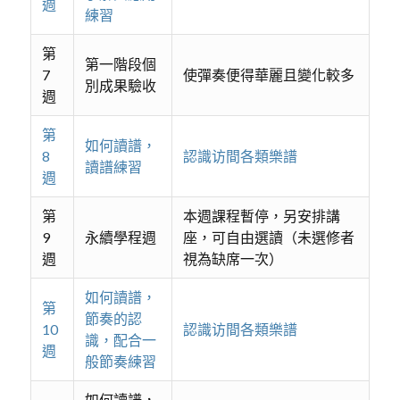
週
練習
第
第一階段個
7
使彈奏便得華麗且變化較多
別成果驗收
週
第
如何讀譜，
8
認識访間各類樂譜
讀譜練習
週
第
本週課程暫停，另安排講
9
永續學程週
座，可自由選讀（未選修者
週
視為缺席一次）
如何讀譜，
第
節奏的認
10
認識访間各類樂譜
識，配合一
週
般節奏練習
如何讀譜，