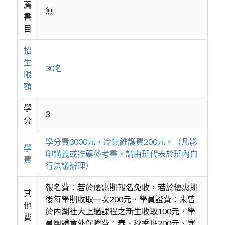
薦
無
書
目
招
生
30名
限
額
學
3
分
學分費3000元，冷氣維護費200元。（凡影
學
印講義或推薦參考書，請由班代表於班內自
費
行決議辦理）
報名費：若於優惠期報名免收，若於優惠期
其
後每學期收取一次200元．學員證費：未曾
他
於內湖社大上過課程之新生收取100元．學
費
員團體意外保險費：春、秋季班200元、寒