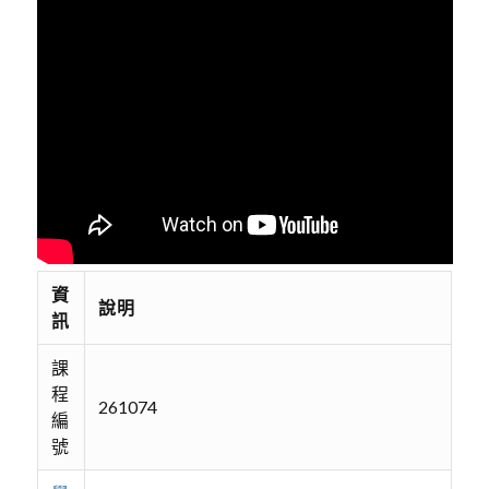
資
說明
訊
課
程
261074
編
號