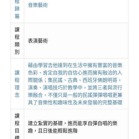
程
音樂藝術
歸
屬
課
程
表演藝術
類
別
藉由學習吉他達到在生活中擁有豐富的音樂
課
色彩、肯定自我的自信心進而擁有融洽的人
程
際關係；集民謠、古典、西班牙佛朗明哥，
理
演奏、演唱技巧於教學中，並將三者與流行
念
樂融合，不僅只是一般的民謠彈彈唱唱更兼
具了音樂性和趣味性及未來發展的完整基礎
課
程
建立紮實的基礎，進而能享自彈自唱的樂
目
趣，且日後能輕鬆進階
標