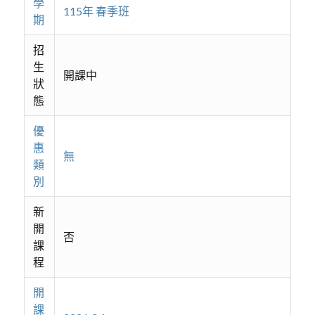
學
115年 春季班
期
招
生
開課中
狀
態
優
惠
無
類
別
新
開
否
課
程
開
課