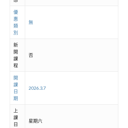
優
惠
無
類
別
新
開
否
課
程
開
課
2026.3.7
日
期
上
課
星期六
日