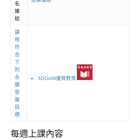
名
連
結
課
程
符
合
下
列
永
SDGs04優質教育
續
發
展
目
標
每週上課內容