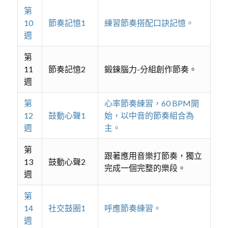
第
10
節奏記憶1
練習節奏搭配口訣記憶。
週
第
11
節奏記憶2
鍛鍊腦力-分組創作節奏。
週
第
心率節奏練習，60 BPM開
12
鼓動心聲1
始，以中音的節奏組合為
週
主。
第
跟著應用音樂打節奏，獨立
13
鼓動心聲2
完成一個完整的樂段。
週
第
14
社交鼓圈1
呼應節奏練習。
週