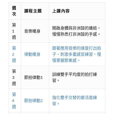
週
課程主題
上課內容
次
第
開啟身體與非洲鼓的連結，
1
音樂暖身
慢慢熟悉打非洲鼓的手感。
週
第
跟著應用音樂的速度打出拍
2
律動暖身
子，刺激多重感官練習，慢
週
慢掌握節奏感。
第
訓練雙手平均度的拍打練
3
節拍律動1
習。
週
第
強化雙手交替的靈活度練
4
節拍律動2
習。
週