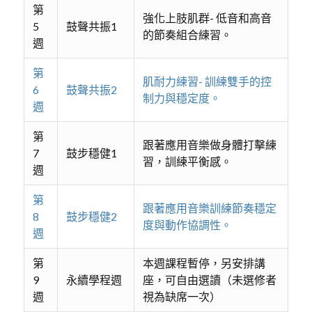
第
強化上肢肌群- 低音和高音
5
鼓聲共振1
的節奏組合練習。
週
第
肌耐力練習- 訓練雙手的控
6
鼓聲共振2
制力與穩定度。
週
第
跟著應用音樂做身體打擊練
7
鼓步穩健1
習，訓練平衡感。
週
第
跟著應用音樂訓練節奏穩定
8
鼓步穩健2
度與動作協調性。
週
第
本週課程暫停，另安排講
9
永續學程週
座，可自由選讀（未選修者
週
視為缺席一次）