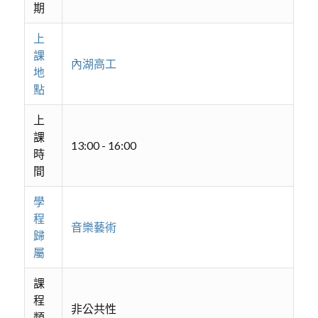
期
上
課
內湖高工
地
點
上
課
13:00 - 16:00
時
間
學
程
音樂藝術
歸
屬
課
程
非公共性
類