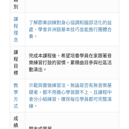
別
課
了解節奏訓練對身心協調和腦部活化的益
程
處、學會非洲鼓基本技巧並能進行團體合
理
奏。
念
課
完成本課程後，希望培養學員在家跟著音
程
樂練習打鼓的習慣，累積曲目參與社區活
目
動演出。
標
教
示範與實做練習法，無論是否有無音樂基
學
礎者，都不用擔心學習跟不上，且課程中
方
會分小組練習，確保每位學員都可完整演
式
練。
成
績
期末成果展