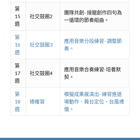
第
團隊共創- 接龍創作四句為
15
社交鼓圈2
一循環的節奏組曲。
週
第
應用音樂分段練習- 調整節
16
社交鼓圈3
奏。
週
第
應用音樂合奏練習-培養默
17
社交鼓圈4
契。
週
第
模擬成果展演出- 練習進退
18
總複習
場動作、舞台定位、台風禮
週
儀。