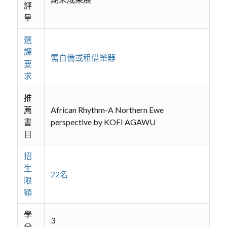
評
量
選
課
需自備或租借樂器
要
求
推
薦
African Rhythm-A Northern Ewe
書
perspective by KOFI AGAWU
目
招
生
22名
限
額
學
3
分