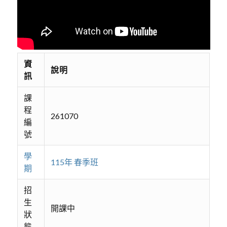
資
說明
訊
課
程
261070
編
號
學
115年 春季班
期
招
生
開課中
狀
態