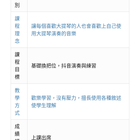
別
課
程
讓每個喜歡大提琴的人也會喜歡上自己使
理
用大提琴演奏的音樂
念
課
程
基礎換把位，抖音演奏與練習
目
標
教
學
歡樂學習，沒有壓力，擅長使用各種敘述
方
使學生理解
式
成
績
上課出席