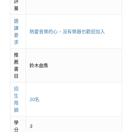
評
量
選
課
熱愛音樂的心，沒有樂器也歡迎加入
要
求
推
薦
鈴木曲集
書
目
招
生
20名
限
額
學
3
分