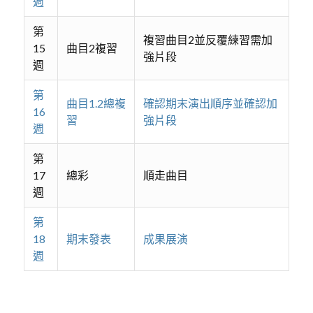
週
第
複習曲目2並反覆練習需加
15
曲目2複習
強片段
週
第
曲目1.2總複
確認期末演出順序並確認加
16
習
強片段
週
第
17
總彩
順走曲目
週
第
18
期末發表
成果展演
週