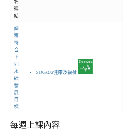
名
連
結
課
程
符
合
下
列
永
SDGs03健康及福祉
續
發
展
目
標
每週上課內容