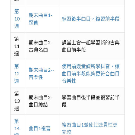
第
期末曲目1-
10
練習後半曲目，複習前半段
整首
週
第
期末曲目2-
課堂上會一起學習新的古典
11
古典名曲
曲目前半段
週
第
使用前幾堂課所學抖音，讓
期末曲目2--
12
曲目前半段能夠更符合曲目
音樂性
週
音樂性
第
期末曲目2-
學習曲目後半段並複習前半
13
曲目總結
段
週
第
複習曲目1並使其連貫性更
14
曲目1複習
完整