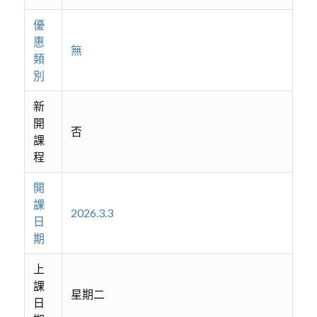
優
惠
無
類
別
新
開
否
課
程
開
課
2026.3.3
日
期
上
課
星期二
日