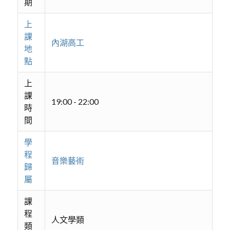
期
上
課
內湖高工
地
點
上
課
19:00 - 22:00
時
間
學
程
音樂藝術
歸
屬
課
程
人文學類
類