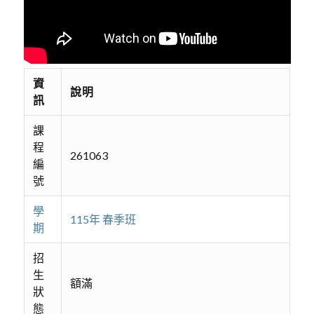
資
說明
訊
課
程
261063
編
號
學
115年 春季班
期
招
生
額滿
狀
態