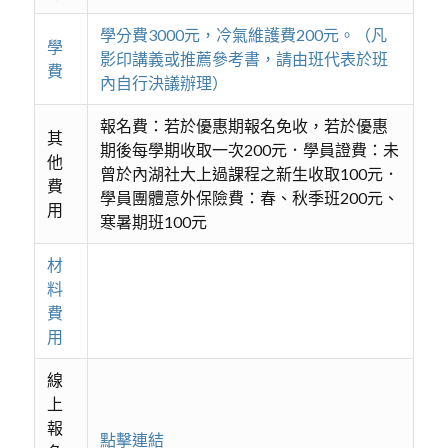
學分費3000元，冷氣維護費200元。（凡
學
影印講義或推薦參考書，請由班代表於班
費
內自行決議辦理）
報名費：若於優惠期報名免收，若於優惠
其
期後每學期收取一次200元．學員證費：未
他
曾於內湖社大上過課程之新生收取100元．
費
學員團體意外保險費：春、秋季班200元、
用
寒暑期班100元
材
料
費
用
線
上
報
點擊連結