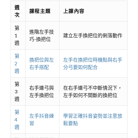
週
課程主題
上課內容
次
第
進階左手技
1
建立左手換把位的俐落動作
巧-換把位
週
第
換把位與左
左手在換把位時機點與右手
2
右手搭配
分弓要如何配合
週
第
右手連弓與
在右手連弓不中斷情況下，
3
左手換把位
左手如何不間斷的換把位
週
第
左手抖音練
學習正確抖音姿勢並注意放
4
習
鬆要點
週