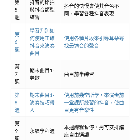
第
抖音的節拍
抖音的快慢會使其音色不
5
與抖音類型
同，學習各種抖音表現
週
練習
學習判別如
第
何使用正確
使用各種片段來引導耳朵尋
6
抖音來演奏
找最適合的聲音
週
曲目
第
期末曲目1-
7
曲目前半練習
老歌
週
第
期末曲目1-
使用前幾堂所學，來演奏前
8
演奏技巧帶
一堂課所練習的抖音，使曲
週
入
目更有音樂性
第
本週課程暫停，另可安排講
9
永續學程週
座自由選讀
週