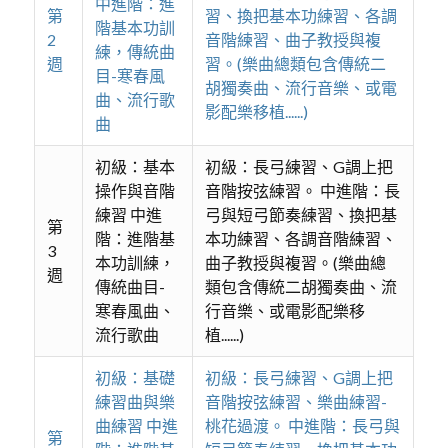
中進階：進
第
習、換把基本功練習、各調
階基本功訓
2
音階練習、曲子教授與複
練，傳統曲
週
習。(樂曲總類包含傳統二
目-寒春風
胡獨奏曲、流行音樂、或電
曲、流行歌
影配樂移植......)
曲
初級：基本
初級：長弓練習、G調上把
操作與音階
音階按弦練習。 中進階：長
練習 中進
弓與短弓節奏練習、換把基
第
階：進階基
本功練習、各調音階練習、
3
本功訓練，
曲子教授與複習。(樂曲總
週
傳統曲目-
類包含傳統二胡獨奏曲、流
寒春風曲、
行音樂、或電影配樂移
流行歌曲
植......)
初級：基礎
初級：長弓練習、G調上把
練習曲與樂
音階按弦練習、樂曲練習-
曲練習 中進
桃花過渡。 中進階：長弓與
第