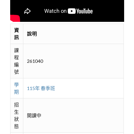
資
說明
訊
課
程
261040
編
號
學
115年 春季班
期
招
生
開課中
狀
態