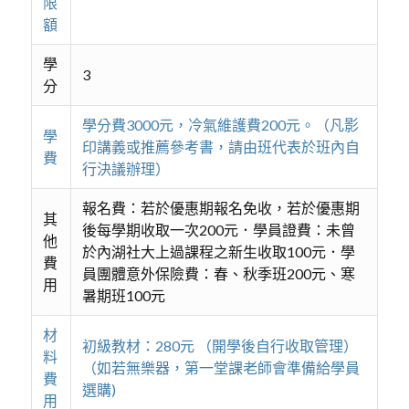
限
額
學
3
分
學分費3000元，冷氣維護費200元。（凡影
學
印講義或推薦參考書，請由班代表於班內自
費
行決議辦理）
報名費：若於優惠期報名免收，若於優惠期
其
後每學期收取一次200元．學員證費：未曾
他
於內湖社大上過課程之新生收取100元．學
費
員團體意外保險費：春、秋季班200元、寒
用
暑期班100元
材
初級教材：280元 （開學後自行收取管理）
料
（如若無樂器，第一堂課老師會準備給學員
費
選購)
用