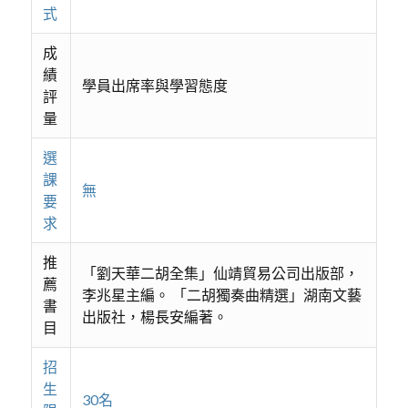
式
成
績
學員出席率與學習態度
評
量
選
課
無
要
求
推
「劉天華二胡全集」仙靖貿易公司出版部，
薦
李兆星主編。 「二胡獨奏曲精選」湖南文藝
書
出版社，楊長安編著。
目
招
生
30名