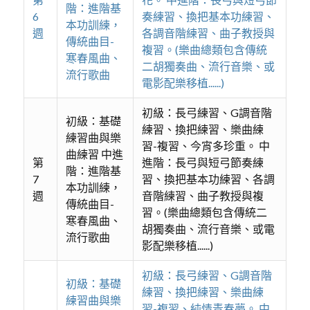
階：進階基
6
奏練習、換把基本功練習、
本功訓練，
週
各調音階練習、曲子教授與
傳統曲目-
複習。(樂曲總類包含傳統
寒春風曲、
二胡獨奏曲、流行音樂、或
流行歌曲
電影配樂移植......)
初級：長弓練習、G調音階
初級：基礎
練習、換把練習、樂曲練
練習曲與樂
習-複習、今宵多珍重。 中
曲練習 中進
第
進階：長弓與短弓節奏練
階：進階基
7
習、換把基本功練習、各調
本功訓練，
週
音階練習、曲子教授與複
傳統曲目-
習。(樂曲總類包含傳統二
寒春風曲、
胡獨奏曲、流行音樂、或電
流行歌曲
影配樂移植......)
初級：長弓練習、G調音階
初級：基礎
練習、換把練習、樂曲練
練習曲與樂
習-複習、純情青春夢。 中