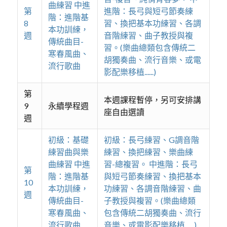
曲練習 中進
第
進階：長弓與短弓節奏練
階：進階基
8
習、換把基本功練習、各調
本功訓練，
週
音階練習、曲子教授與複
傳統曲目-
習。(樂曲總類包含傳統二
寒春風曲、
胡獨奏曲、流行音樂、或電
流行歌曲
影配樂移植......)
第
本週課程暫停，另可安排講
9
永續學程週
座自由選讀
週
初級：基礎
初級：長弓練習、G調音階
練習曲與樂
練習、換把練習、樂曲練
曲練習 中進
習-總複習。 中進階：長弓
第
階：進階基
與短弓節奏練習、換把基本
10
本功訓練，
功練習、各調音階練習、曲
週
傳統曲目-
子教授與複習。(樂曲總類
寒春風曲、
包含傳統二胡獨奏曲、流行
流行歌曲
音樂、或電影配樂移植......)