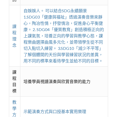
自娛娛人。 可以結合SDG永續願景
1.SDG03「健康與福祉」透過演奏音樂來靜
心，陶冶性情，抒發情治，促進身心平衡健
課
康。 2. SDG04「優質教育」創造積極正向的
程
上課氣氛，培養正向的學習與教學心態，課
理
程樂曲選擇曲風多元化，並帶領學生從不同
念
切入點切入練習。 3.SDG10「減少不平等」
了解個體間的天份與學習練習狀況的差異，
用不同的標準來看待學生並給不同的目標。
課
程
培養學員視譜演奏與欣賞音樂的能力
目
標
教
學
示範演奏方式與口授基本實用樂理
方