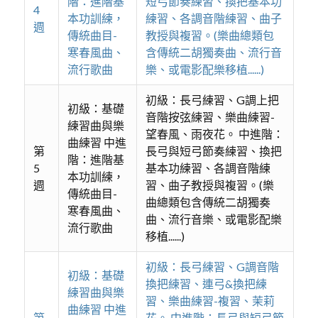
階：進階基
短弓節奏練習、換把基本功
4
本功訓練，
練習、各調音階練習、曲子
週
傳統曲目-
教授與複習。(樂曲總類包
寒春風曲、
含傳統二胡獨奏曲、流行音
流行歌曲
樂、或電影配樂移植......)
初級：長弓練習、G調上把
初級：基礎
音階按弦練習、樂曲練習-
練習曲與樂
望春風、雨夜花。 中進階：
曲練習 中進
第
長弓與短弓節奏練習、換把
階：進階基
5
基本功練習、各調音階練
本功訓練，
週
習、曲子教授與複習。(樂
傳統曲目-
曲總類包含傳統二胡獨奏
寒春風曲、
曲、流行音樂、或電影配樂
流行歌曲
移植......)
初級：長弓練習、G調音階
初級：基礎
換把練習、連弓&換把練
練習曲與樂
習、樂曲練習-複習、茉莉
曲練習 中進
第
花。 中進階：長弓與短弓節