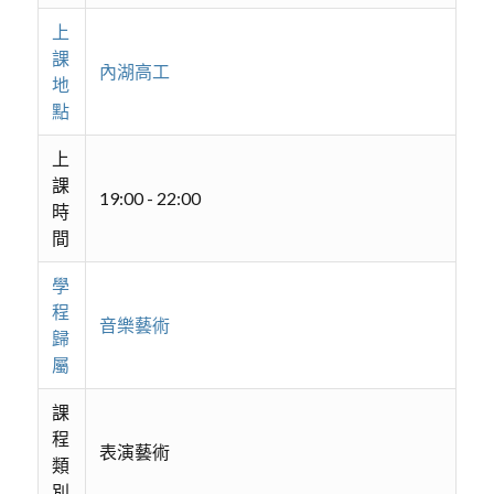
上
課
內湖高工
地
點
上
課
19:00 - 22:00
時
間
學
程
音樂藝術
歸
屬
課
程
表演藝術
類
別