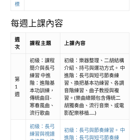
標
每週上課內容
週
課程主題
上課內容
次
初級：課程
初級：樂器整理、二胡結構
簡介與長弓
介紹、持弓與運功方式。 中
練習 中進
進階：長弓與短弓節奏練
第
階：進階基
習、換把基本功練習、各調
1
本功訓練，
音階練習、曲子教授與複
週
傳統曲目-
習。(樂曲總類包含傳統二
寒春風曲、
胡獨奏曲、流行音樂、或電
流行歌曲
影配樂移植......)
初級：長弓
初級：長弓與節奏練習。 中
練習與視譜
進階：長弓與短弓節奏練