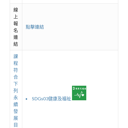
線
上
報
點擊連結
名
連
結
課
程
符
合
下
列
永
SDGs03健康及福祉
續
發
展
目