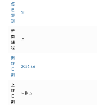
優
惠
無
類
別
新
開
否
課
程
開
課
2026.3.6
日
期
上
課
星期五
日
期