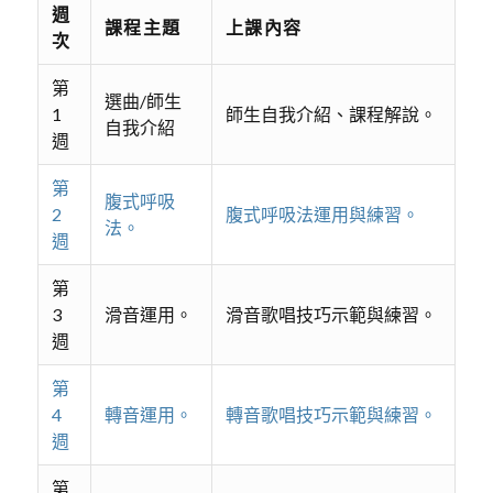
週
課程主題
上課內容
次
第
選曲/師生
1
師生自我介紹、課程解說。
自我介紹
週
第
腹式呼吸
2
腹式呼吸法運用與練習。
法。
週
第
3
滑音運用。
滑音歌唱技巧示範與練習。
週
第
4
轉音運用。
轉音歌唱技巧示範與練習。
週
第