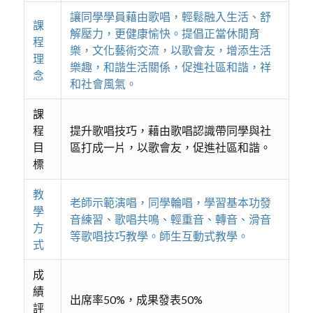
讓同學學員藉由歌唱，輕鬆融入生活、舒
課
解壓力，更健康愉快。提倡正當休閒育
程
樂，文化藝術交流，以歌會友，增添生活
理
樂趣，和諧生活關係，促進社區和諧，祥
念
和社會風氣。
課
程
提升歌唱技巧，藉由歌唱認識帶同學與社
目
區打成一片，以歌會友，促進社區和諧。
標
教
老師示範演唱，同學輪唱，學習基本功發
學
音練習、歌唱共鳴、輕重音、轉音、滑音
方
等歌唱技巧教學。師生互動式教學。
式
成
績
出席率50%，成果發表50%
評