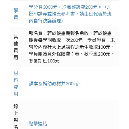
學分費3000元，冷氣維護費200元。（凡
學
影印講義或推薦參考書，請由班代表於班
費
內自行決議辦理）
報名費：若於優惠期報名免收，若於優惠
其
期後每學期收取一次200元．學員證費：未
他
曾於內湖社大上過課程之新生收取100元．
費
學員團體意外保險費：春、秋季班200元、
用
寒暑期班100元
材
料
課本＆輔助教材共300元。
費
用
線
上
報
點擊連結
名