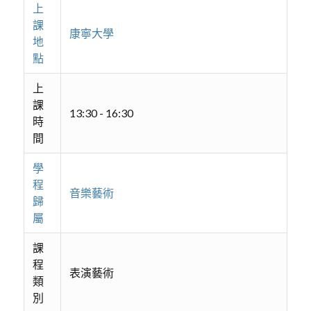
上
課
康寧大學
地
點
上
課
13:30 - 16:30
時
間
學
程
音樂藝術
歸
屬
課
程
表演藝術
類
別