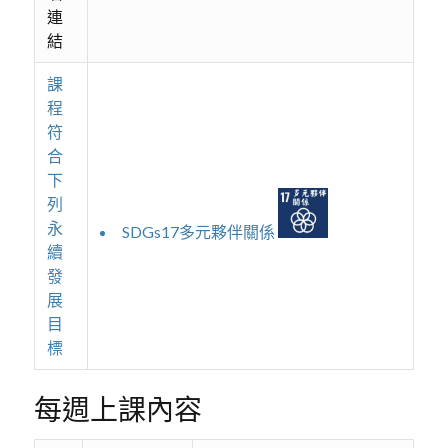
連
結
課
程
符
合
下
列
永
SDGs17多元夥伴關係
續
發
展
目
標
每週上課內容