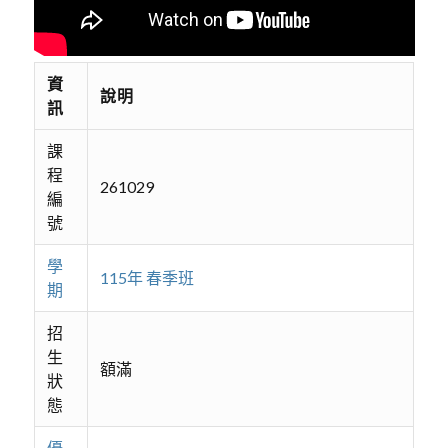
資
說明
訊
課
程
261029
編
號
學
115年 春季班
期
招
生
額滿
狀
態
優