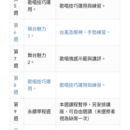
歌唱技巧運
5
歌唱技巧運用與練習。
用。
週
第
舞台魅力
6
台風及眼神、手勢練習。
1。
週
第
舞台魅力
7
歌唱情感示範與講評。
2。
週
第
歌唱技巧運
8
歌唱技巧運用與練習。
用。
週
第
本週課程暫停，另安排講
9
永續學程週
座，可自由選讀（未選修者
週
視為缺席一次）