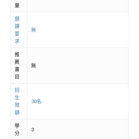
量
選
課
無
要
求
推
薦
無
書
目
招
生
30名
限
額
學
3
分