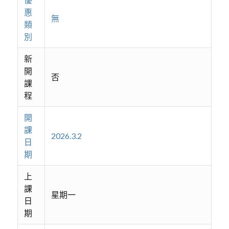
惠
無
類
別
新
開
否
課
程
開
課
2026.3.2
日
期
上
課
星期一
日
期