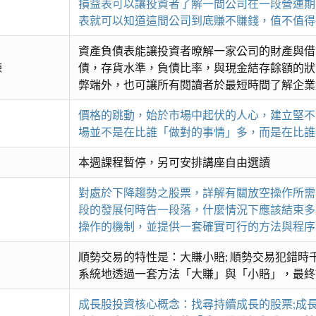
損益表可以讓投資者了解一間公司在一段營運期
表就可以知道這間公司到底賺不賺錢，值不值得
資產負債表能讓投資者暸解一家公司的財產與借
練
債，存貨水準，負債比率，與現金結存餘額的狀
弊端外，也可讓所有閱讀者於最短時間了解企業
價格的跳動，始於市場中起伏的人心，建立堅不
場並不是在比誰「做對的事情」多，而是在比誰
本週課程暫停，另可安排講座自由選讀
對處於下降趨勢之股票，詳解有關放空操作所需
段的發展何時告一段落，什麼情況下應該結束多
操作的機制，並提供一套確實可行的方法與程序
順勢交易的特性是：大賺小賠; 順勢交易犯錯
系統地透過一套方法「大賺」與「小賠」，最終
成長股投資核心概念：找尋持續成長的股票;成