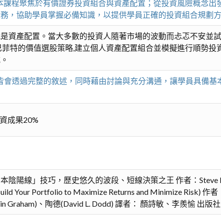
 本課程聚焦於有價證券投資組合與資產配置；從投資風險概念出發
實務，協助學員掌握必備知識，以提供學員正確的投資組合規劃
就是資產配置。當大多數的投資人隨著市場的波動而忐忑不安並
菲特的價值選股策略,建立個人資產配置組合並模擬進行順勢投資與
式。
題皆會透過完整的敘述，同時藉由討論與充分溝通，讓學員具備
資成果20%
陽線」技巧，歷史悠久的波段、短線決策之王 作者：Steve Ni
 How to Build Your Portfolio to Maximize Returns and 
 Graham)、陶德(David L. Dodd) 譯者： 顏詩敏、李羨愉 出