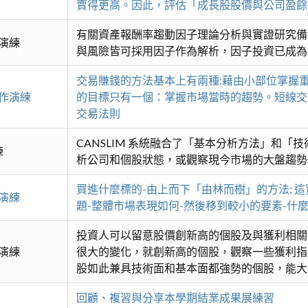
賣得更高。因此，評估「成長股股價與公司盈餘
有關資產報酬率趨動因子理論分析與實證研究備
演練
與風險皆可採用因子作為解析，因子投資已成為
交易賺錢的方法基本上有兩種:藉由小部位掌握
作演練
的目標只有一個：掌握市場當時的趨勢。短線交
交易法則
CANSLIM 系統融合了「基本分析方法」和
練
析公司和個股狀態，或觀察現今市場的大盤趨勢; 
買進什麼標的-由上而下「由林而樹」的方法; 
演練
題-整體市場表現如何-然後移到較小的要素-什
投資人可以留意股價創新高的個股及與獲利相關
演練
很大的變化，就創新高的個股，觀察一些獲利指
股如此兼具技術面和基本面都強勢的個股，能大
回顧、複習與分享本學期結業成果展練習