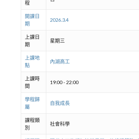
程
開課日
2026.3.4
期
上課日
星期三
期
上課地
內湖高工
點
上課時
19:00 - 22:00
間
學程歸
自我成長
屬
課程類
社會科學
別