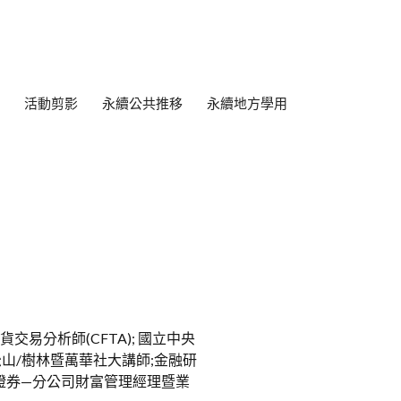
活動剪影
永續公共推移
永續地方學用
貨交易分析師(CFTA); 國立中央
松山/樹林暨萬華社大講師;金融研
大證券—分公司財富管理經理暨業