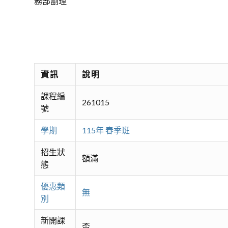
務部副理
資訊
說明
課程編
261015
號
學期
115年 春季班
招生狀
額滿
態
優惠類
無
別
新開課
否