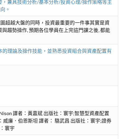
，兼具技術分析/基本分析/投資心理/操作策略等主
方向。
試圖超越大盤的同時，投資最重要的一件事其實是資
趨勢操作, 預期各位學員在上完這門課之後, 都能
基本的理論及操作技能，並熟悉投資組合與資產配置有
son 譯者：黃嘉斌 出版社：寰宇;智慧型資產配置
Minimize Risk) 作者：威廉．伯恩斯坦 譯者： 駱武昌 出版社：寰宇;證券
版社：寰宇