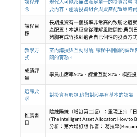
課程理
現代人可能都無法滿足單一的投資策略,
念
要內容，釐清投資組合與資產配置策略
長期投資有一個勝率非常高的致勝之道
課程目
產配置！本課程會從理解風險開始,帶到巴
標
夠胸有成竹找到適合自己個性的投資方
教學方
室內講授與互動討論; 課程中相關的課
式
關的實務。
成績評
學員出席率50%、課堂互動30%、模擬投
量
選課要
對投資有興趣,稍微對股票有基本的認識
求
陰線陽線（增訂第二版）：重現正宗「日本陰
推薦書
(The Intelligent Asset Allocator:
目
分析：第六增訂版 作者： 葛拉罕(Benjamin