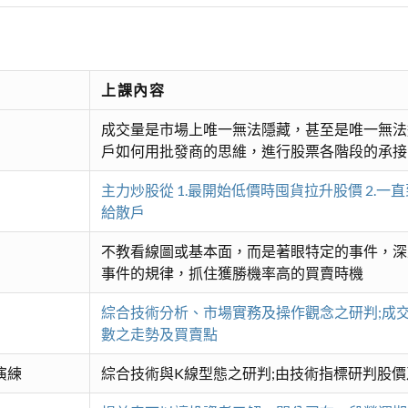
上課內容
成交量是市場上唯一無法隱藏，甚至是唯一無法
戶如何用批發商的思維，進行股票各階段的承接
主力炒股從 1.最開始低價時囤貨拉升股價 2.一
給散戶
不教看線圖或基本面，而是著眼特定的事件，深
事件的規律，抓住獲勝機率高的買賣時機
綜合技術分析、市場實務及操作觀念之研判;成交
數之走勢及買賣點
演練
綜合技術與K線型態之研判;由技術指標研判股