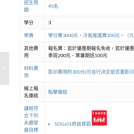
招生限
45名
額
學分
3
學費
學分費3000元，冷氣維護費200元。
其他費
報名費：若於優惠期報名免收，若於優惠
用
季班200元、寒暑期班100元
股票投資加值計畫：看懂市場，做對
材料費
影印費用約300元(可自行決定是否要影印
策略
用
線上報
點擊連結
名連結
課程符
合下列
永續發
SDGs01終結貧窮
展目標