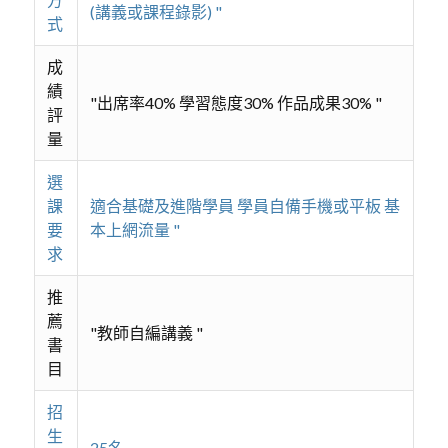
(講義或課程錄影) "
式
成
績
"出席率40% 學習態度30% 作品成果30% "
評
量
選
課
適合基礎及進階學員 學員自備手機或平板 基
要
本上網流量 "
求
推
薦
"教師自編講義 "
書
目
招
生
25名