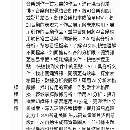
音樂創作一首完整的作品，進行混音與編
排。音樂與視覺結合創作，將AI音樂與圖片
或影片結合，創作音樂相本或簡單MV，增
加音樂的表現力。作品展示與未來應用，展
示創作的音樂作品，並學習如何將AI音樂應
用於日常生活與不同場景。 2.AI檔案分析 AI
分析，幫您看懂檔案！了解 AI 如何快速理解
不同檔案，如同擁有神奇的分析眼，讓資訊
更容易掌握！輕鬆解讀文件，快速掌握重
點！ 快速找到文件中的重點，AI 工具分析文
件，找出關鍵資訊，閱讀更有效率！探索表
格奧秘，數據分析變簡單！運用 AI 分析表格
課
數據，找出有用的資訊，告別數字表格困
程
擾，輕鬆掌握數據分析！活用 AI 分析：提升
目
檔案知識庫！學習應用 AI 技能，更靈活地分
標
析檔案，深入理解各種檔案，提升資訊處理
能力！ 3.AI智能美圖 生成高質量圖片與創意
設計，AI自動生成高質量圖片，並根據主題
需求進行設計和創意製作。圖片修圖與美化