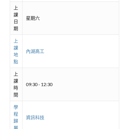
上
課
星期六
日
期
上
課
內湖高工
地
點
上
課
09:30 - 12:30
時
間
學
程
資訊科技
歸
屬