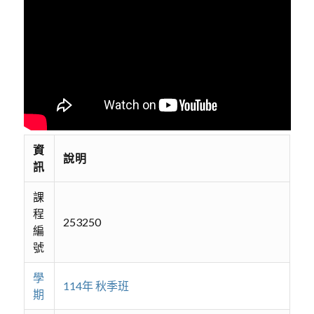
資
說明
訊
課
程
253250
編
號
學
114年 秋季班
期