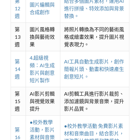
第
結合多個圖片素材，運用AI
圖片編輯與
12
進行拼接、特效添加與背景
合成創作
週
替換。
第
圖片風格轉
將照片轉換為不同的藝術風
13
換與藝術效
格或繪畫效果，提升圖片視
週
果
覺表現力。
4.超級視
第
AI工具自動生成影片，創作
頻：AI生成
14
簡報片頭、動畫和快速產生
影片與創意
週
創意短片。
短片製作
第
AI影片剪輯
AI剪輯工具進行影片裁剪、
15
與視覺效果
添加濾鏡與背景音樂，提升
週
提升
影片品質。
●校外教學
●校外教學活動 免費影片素
第
活動，影片
材和音樂曲目，結合影片，
16
素材與音樂