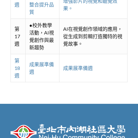
增強影片的視覺和聽覺效
週
整合提升品
果。
質
●校外教學
第
AI在視覺創作領域的應用，
活動，AI視
17
從生成到剪輯打造獨特的視
覺創作與最
週
覺故事。
新趨勢
第
成果展準備
18
成果展準備週
週
週