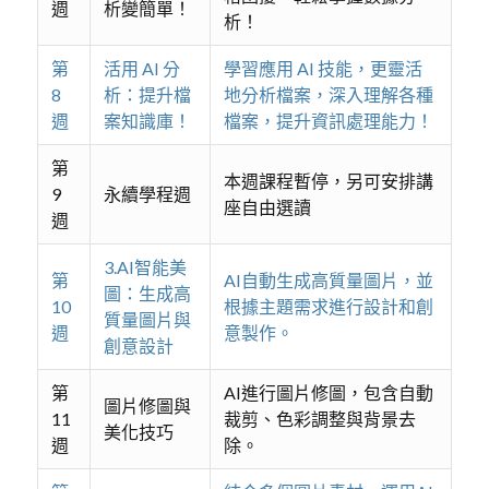
週
析變簡單！
析！
第
活用 AI 分
學習應用 AI 技能，更靈活
8
析：提升檔
地分析檔案，深入理解各種
週
案知識庫！
檔案，提升資訊處理能力！
第
本週課程暫停，另可安排講
9
永續學程週
座自由選讀
週
3.AI智能美
第
AI自動生成高質量圖片，並
圖：生成高
10
根據主題需求進行設計和創
質量圖片與
週
意製作。
創意設計
第
AI進行圖片修圖，包含自動
圖片修圖與
11
裁剪、色彩調整與背景去
美化技巧
週
除。