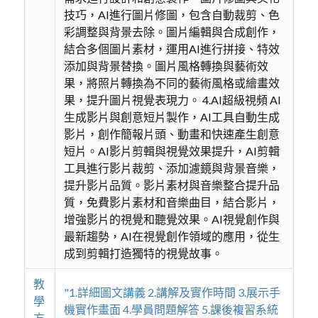
技巧，AI進行圖片修圖，包含自動裁剪、色
彩調整與背景去除。圖片編輯與合成創作，
結合多個圖片素材，運用AI進行拼接、特效
添加與背景替換。圖片風格轉換與藝術效
果，將照片轉換為不同的藝術風格或繪畫效
果，提升圖片視覺表現力。 4.AI超級視頻 AI
生成影片與創意短片製作，AI工具自動生成
影片，創作簡報片頭、動畫和快速產生創意
短片。AI影片剪輯與視覺效果提升，AI剪輯
工具進行影片裁剪、添加濾鏡與背景音樂，
提升影片品質。影片素材與音樂整合提升品
質，免費影片素材和音樂曲目，結合影片，
增強影片的視覺和聽覺效果。AI視覺創作與
最新趨勢，AI在視覺創作領域的應用，從生
成到剪輯打造獨特的視覺故事。
教
"1.詳細圖文講義 2.講解及實作時間 3.展示手
學
機實作畫面 4.學員問題解答 5.課後複習系統
方