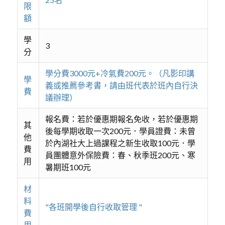
限
額
學
3
分
學分費3000元+冷氣費200元。（凡影印講
學
義或推薦參考書，請由班代表於班內自行決
費
議辦理）
報名費：若於優惠期報名免收，若於優惠期
其
後每學期收取一次200元．學員證費：未曾
他
於內湖社大上過課程之新生收取100元．學
費
員團體意外保險費：春、秋季班200元、寒
用
暑期班100元
材
料
"各班開學後自行收取管理 "
費
用