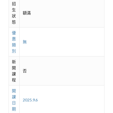
招
生
額滿
狀
態
優
惠
無
類
別
新
開
否
課
程
開
課
2025.9.6
日
期