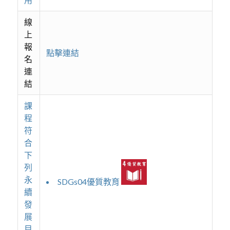
線
上
報
點擊連結
名
連
結
課
程
符
合
下
列
永
SDGs04優質教育
續
發
展
目