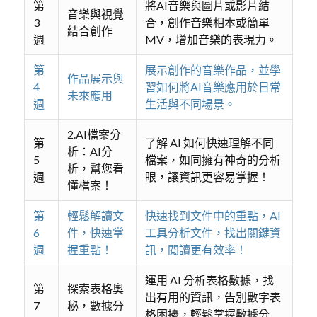
第
將AI音樂與圖片或影片結
音樂與視覺
3
合，創作音樂相本或簡單
結合創作
週
MV，增加音樂的表現力。
第
展示創作的音樂作品，並學
作品展示與
4
習如何將AI音樂應用於日常
未來應用
週
生活與不同場景。
2.AI檔案分
第
了解 AI 如何快速理解不同
析：AI分
5
檔案，如同擁有神奇的分析
析，幫您看
週
眼，讓資訊更容易掌握！
懂檔案！
第
輕鬆解讀文
快速找到文件中的重點，AI
6
件，快速掌
工具分析文件，找出關鍵資
週
握重點！
訊，閱讀更有效率！
運用 AI 分析表格數據，找
第
探索表格奧
出有用的資訊，告別數字表
7
秘，數據分
格困擾，輕鬆掌握數據分