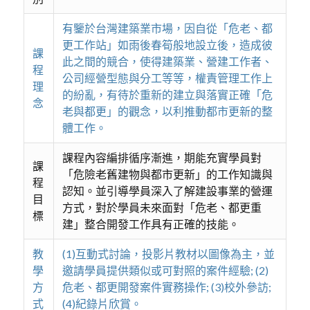
有鑒於台灣建築業市場，因自從「危老、都
更工作站」如雨後春筍般地設立後，造成彼
課
此之間的競合，使得建築業、營建工作者、
程
公司經營型態與分工等等，權責管理工作上
理
的紛亂，有待於重新的建立與落實正確「危
念
老與都更」的觀念，以利推動都市更新的整
體工作。
課程內容編排循序漸進，期能充實學員對
課
「危險老舊建物與都市更新」的工作知識與
程
認知。並引導學員深入了解建設事業的營運
目
方式，對於學員未來面對「危老、都更重
標
建」整合開發工作具有正確的技能。
教
(1)互動式討論，投影片教材以圖像為主，並
學
邀請學員提供類似或可對照的案件經驗; (2)
方
危老、都更開發案件實務操作; (3)校外參訪;
式
(4)紀錄片欣賞。