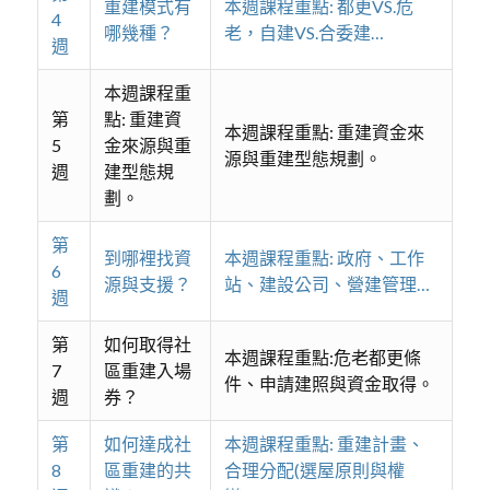
重建模式有
本週課程重點: 都更VS.危
4
哪幾種？
老，自建VS.合委建…
週
本週課程重
第
點: 重建資
本週課程重點: 重建資金來
5
金來源與重
源與重建型態規劃。
週
建型態規
劃。
第
到哪裡找資
本週課程重點: 政府、工作
6
源與支援？
站、建設公司、營建管理…
週
第
如何取得社
本週課程重點:危老都更條
7
區重建入場
件、申請建照與資金取得。
週
券？
第
如何達成社
本週課程重點: 重建計畫、
8
區重建的共
合理分配(選屋原則與權