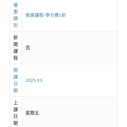
優
惠
推廣課程-學分費5折
類
別
新
開
否
課
程
開
課
2025.9.5
日
期
上
課
星期五
日
期