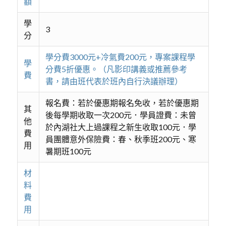
額
學
3
分
學分費3000元+冷氣費200元，專案課程學
學
分費5折優惠。（凡影印講義或推薦參考
費
書，請由班代表於班內自行決議辦理）
報名費：若於優惠期報名免收，若於優惠期
其
後每學期收取一次200元．學員證費：未曾
他
於內湖社大上過課程之新生收取100元．學
費
員團體意外保險費：春、秋季班200元、寒
用
暑期班100元
材
料
費
用