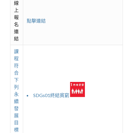
線
上
報
點擊連結
名
連
結
課
程
符
合
下
列
永
SDGs01終結貧窮
續
發
展
目
標