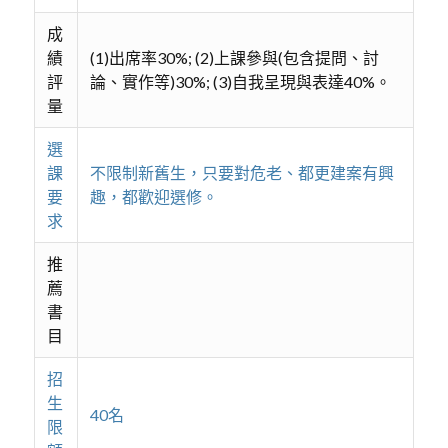
成
績
(1)出席率30%; (2)上課參與(包含提問、討
評
論、實作等)30%; (3)自我呈現與表達40%。
量
選
課
不限制新舊生，只要對危老、都更建案有興
要
趣，都歡迎選修。
求
推
薦
書
目
招
生
40名
限