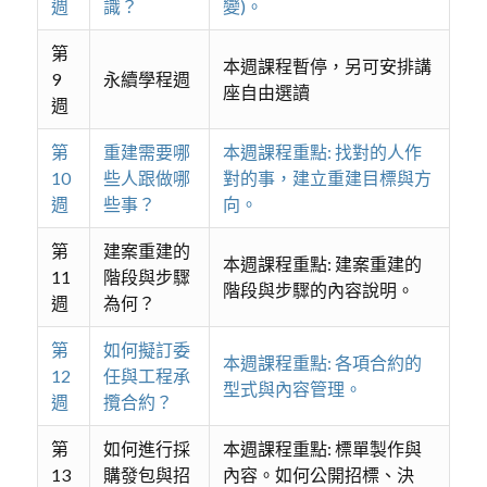
週
識？
變)。
第
本週課程暫停，另可安排講
9
永續學程週
座自由選讀
週
第
重建需要哪
本週課程重點: 找對的人作
10
些人跟做哪
對的事，建立重建目標與方
週
些事？
向。
第
建案重建的
本週課程重點: 建案重建的
11
階段與步驟
階段與步驟的內容說明。
週
為何？
第
如何擬訂委
本週課程重點: 各項合約的
12
任與工程承
型式與內容管理。
週
攬合約？
第
如何進行採
本週課程重點: 標單製作與
13
購發包與招
內容。如何公開招標、決