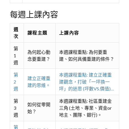
每週上課內容
週
課程主題
上課內容
次
第
為何起心動
本週課程重點: 為何要重
1
念要重建？
建、如何具備重建的條件？
週
第
本週課程重點: 建立正確重
建立正確重
2
建觀念，打破「一坪換一
建的思維。
週
坪」的迷思 (坪數VS.價值)…
第
本週課程重點: 社區重建金
如何從零開
3
三角 (土地、專業、資金or
始？
週
地主、團隊、銀行)。
第