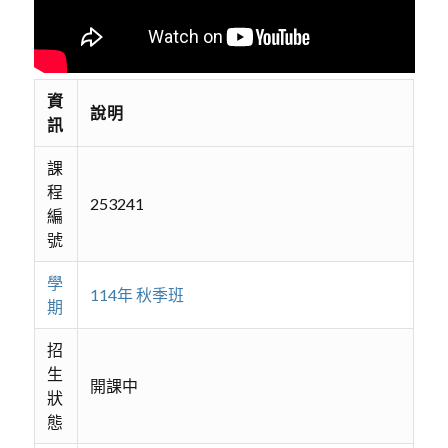
資
說明
訊
課
程
253241
編
號
學
114年 秋季班
期
招
生
開課中
狀
態