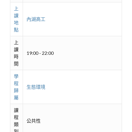
上
課
內湖高工
地
點
上
課
19:00 - 22:00
時
間
學
程
生態環境
歸
屬
課
程
公共性
類
別