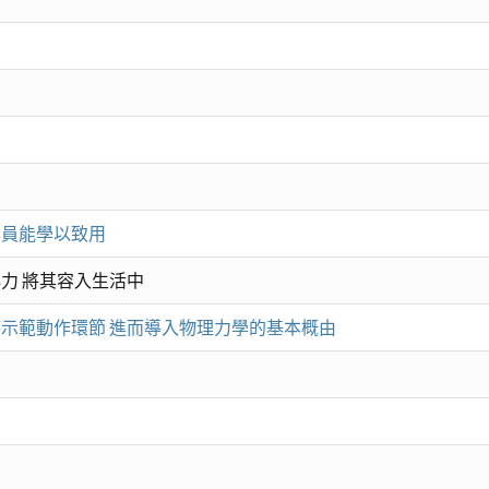
學員能學以致用
心力 將其容入生活中
時示範動作環節 進而導入物理力學的基本概由