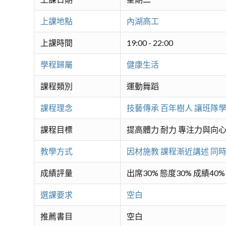
上課地點
內湖高工
上課時間
19:00 - 22:00
學程歸屬
健康生活
課程類別
運動舞蹈
課程理念
技藝傳承 百年樹人 讓班隊
課程目標
提高體力 耐力 專注力與向
教學方式
因材施教 課程漸近講述 同
成績評量
出席30% 態度30% 成績40%
選課要求
空白
推薦書目
空白