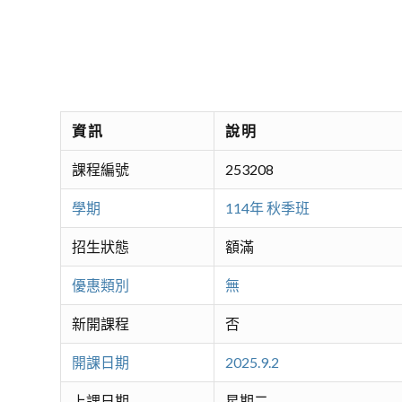
資訊
說明
課程編號
253208
學期
114年 秋季班
招生狀態
額滿
優惠類別
無
新開課程
否
開課日期
2025.9.2
上課日期
星期二