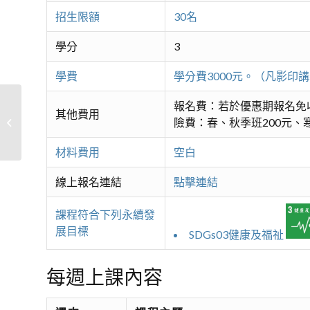
招生限額
30名
學分
3
學費
學分費3000元。（凡影
報名費：若於優惠期報名免
其他費用
險費：春、秋季班200元、寒
重訓抗老G
材料費用
空白
線上報名連結
點擊連結
課程符合下列永續發
展目標
SDGs03健康及福祉
每週上課內容