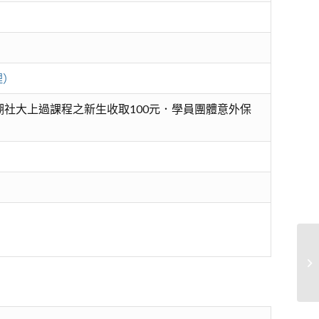
理）
社大上過課程之新生收取100元．學員團體意外保
重