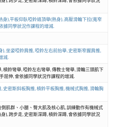
), 跨步走, 史密斯深蹲, 槓鈴深蹲, 會依據同學狀況
身),平板仰臥啞鈴過頂舉(熱身), 高壓滑輪下拉(寬窄
 會依據同學狀況作課程的增減.
, 坐姿啞鈴肩推, 啞鈴左右前抬舉, 史密斯窄握肩推,
增減.
 槓鈴彎舉, 啞鈴左右彎舉, 傳教士彎舉, 滑輪三頭肌下
單手屈伸, 會依據同學狀況作課程的增減.
, 史密斯斜板胸推, 槓鈴平板胸推, 機械式胸推, 滑輪胸
後側肌群、小腿、臀大肌及核心肌, 訓練動作有機械式
), 跨步走, 史密斯深蹲, 槓鈴深蹲, 會依據同學狀況