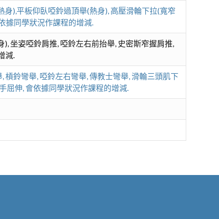
身),平板仰臥啞鈴過頂舉(熱身), 高壓滑輪下拉(寬窄
 會依據同學狀況作課程的增減.
, 坐姿啞鈴肩推, 啞鈴左右前抬舉, 史密斯窄握肩推,
增減.
 槓鈴彎舉, 啞鈴左右彎舉, 傳教士彎舉, 滑輪三頭肌下
單手屈伸, 會依據同學狀況作課程的增減.