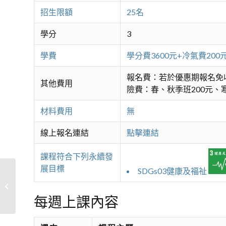
招生限額
25名
學分
3
學費
學分費3600元+冷氣費2
報名費：若於優惠期報名免
其他費用
險費：春、秋季班200元、寒
材料費用
無
線上報名連結
點擊連結
課程符合下列永續發
展目標
SDGs03健康及福祉
重訓抗老A
每週上課內容