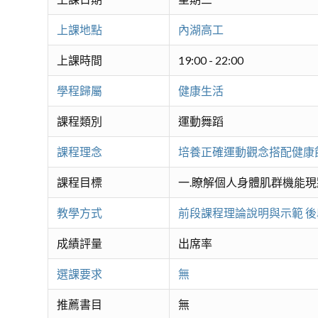
上課地點
內湖高工
上課時間
19:00 - 22:00
學程歸屬
健康生活
課程類別
運動舞蹈
課程理念
培養正確運動觀念搭配健康飲食
課程目標
一.瞭解個人身體肌群機能現
教學方式
前段課程理論說明與示範 
成績評量
出席率
選課要求
無
推薦書目
無