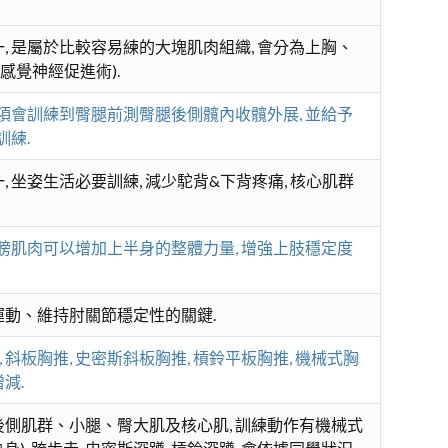
, 是屬於比較容易練的大塊肌肉組織, 會分為上胸、
體感覺神經促進術).
細項會訓練到臀腿前測臀腿後側髖內收髖外展, 並給予
訓練.
 坐姿生活必要訓練, 減少駝背&下背疼痛, 核心肌群
肩膀肌肉可以增加上半身的整體力量, 增強上肢穩定度
運動、維持肘關節穩定性的關鍵.
 斜板胸推, 史密斯斜板胸推, 槓鈴平板胸推, 機械式胸
減.
後側肌群、小腿、臀大肌及核心肌, 訓練動作有機械式