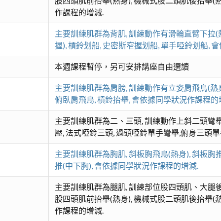
股四頭肌前抬舉(熱身), 機械式股二頭肌後抬舉(熱身
作課程的增減.
主要訓練肌群為背肌, 訓練動作有滑輪直臂下拉(熱
握), 槓鈴划船, 史密斯窄握划船, 單手啞鈴划船,
本週課程暫停，另可安排講座自由選讀
主要訓練肌群為肩膀, 訓練動作有立姿肩飛鳥(熱身)
俯臥肩飛鳥, 槓鈴抬舉, 會依據同學狀況作課程的
主要訓練肌群為二、三頭, 訓練動作上斜二頭彎舉,
壓, 法式啞鈴三頭, 過頭啞鈴單手彎舉,俯身三頭
主要訓練肌群為胸肌, 斜板胸飛鳥(熱身), 斜板胸推
推(中下胸), 會依據同學狀況作課程的增減.
主要訓練肌群為腿肌, 訓練部位股四頭肌、大腿
股四頭肌前抬舉(熱身), 機械式股二頭肌後抬舉(熱身
作課程的增減.