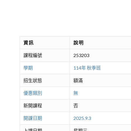
資訊
說明
課程編號
253203
學期
114年 秋季班
招生狀態
額滿
優惠類別
無
新開課程
否
開課日期
2025.9.3
上課日期
星期三