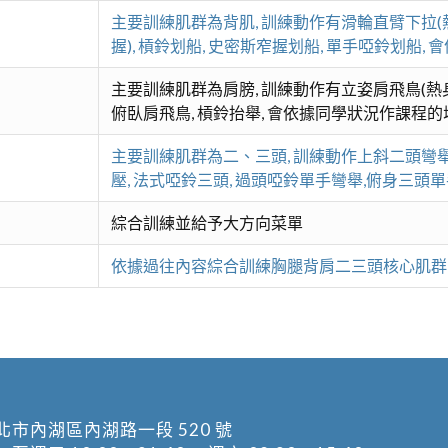
主要訓練肌群為背肌, 訓練動作有滑輪直臂下拉(熱
握), 槓鈴划船, 史密斯窄握划船, 單手啞鈴划船,
主要訓練肌群為肩膀, 訓練動作有立姿肩飛鳥(熱身)
俯臥肩飛鳥, 槓鈴抬舉, 會依據同學狀況作課程的
主要訓練肌群為二、三頭, 訓練動作上斜二頭彎舉,
壓, 法式啞鈴三頭, 過頭啞鈴單手彎舉,俯身三頭
綜合訓練並給予大方向菜單
依據過往內容綜合訓練胸腿背肩二三頭核心肌群
北市內湖區內湖路一段 520 號