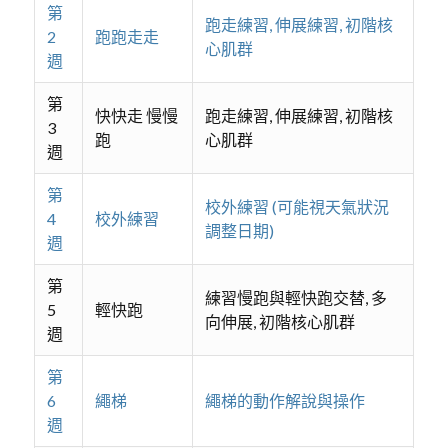
第
跑走練習, 伸展練習, 初階核
2
跑跑走走
心肌群
週
第
快快走 慢慢
跑走練習, 伸展練習, 初階核
3
跑
心肌群
週
第
校外練習 (可能視天氣狀況
4
校外練習
調整日期)
週
第
練習慢跑與輕快跑交替, 多
5
輕快跑
向伸展, 初階核心肌群
週
第
6
繩梯
繩梯的動作解說與操作
週