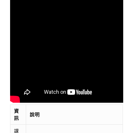
資
說明
訊
課