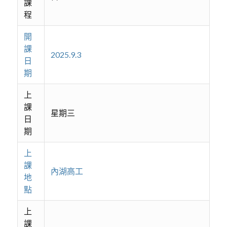
課
程
開
課
2025.9.3
日
期
上
課
星期三
日
期
上
課
內湖高工
地
點
上
課