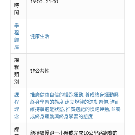
19:00 - 21:00
時
間
學
程
健康生活
歸
屬
課
程
非公共性
類
別
課
推廣健康自信的慢跑運動, 養成終身運動興
程
終身學習的態度 建立規律的運動習慣, 進而
理
維持體適能狀態, 推廣適能的慢跑運動, 並養
念
成終身運動興終身學習的態度
課
能持續慢跑一小時或完成10公里路跑賽的