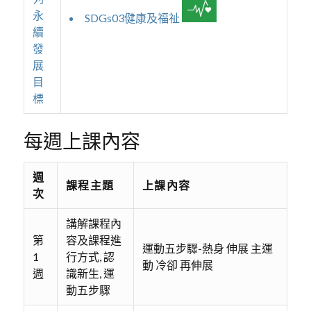
永
SDGs03健康及福祉
續
發
展
目
標
每週上課內容
週
課程主題
上課內容
次
講解課程內
第
容及課程進
運動五步驟-熱身 伸展 主運
1
行方式, 認
動 冷卻 再伸展
週
識新生, 運
動五步驟