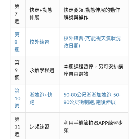
第
快走+動態
快走要領, 動態伸展的動作
7
伸展
解說與操作
週
第
校外練習 (可能視天氣狀況
8
校外練習
改日期)
週
第
本週課程暫停，另可安排講
9
永續學程週
座自由選讀
週
第
漸速跑+快
50-80公尺漸漸加速跑, 50-
10
跑
80公尺衝刺跑, 跑後伸展
週
第
利用手機節拍器APP練習步
11
步頻練習
頻
週