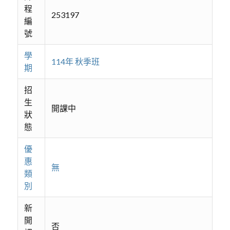
程
253197
編
號
學
114年 秋季班
期
招
生
開課中
狀
態
優
惠
無
類
別
新
開
否