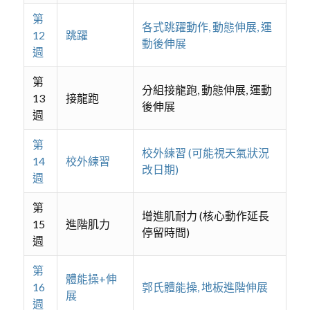
第
各式跳躍動作, 動態伸展, 運
12
跳躍
動後伸展
週
第
分組接龍跑, 動態伸展, 運動
13
接龍跑
後伸展
週
第
校外練習 (可能視天氣狀況
14
校外練習
改日期)
週
第
增進肌耐力 (核心動作延長
15
進階肌力
停留時間)
週
第
體能操+伸
16
郭氏體能操, 地板進階伸展
展
週