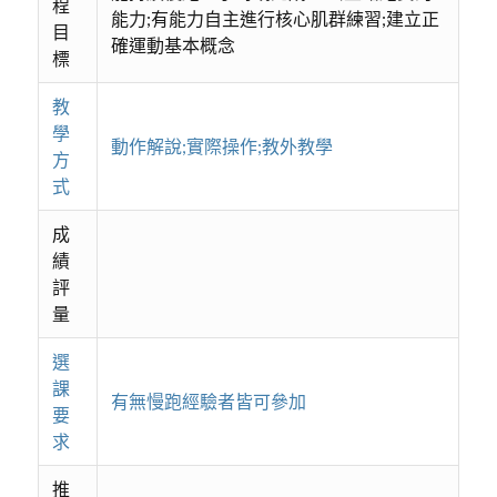
程
能力;有能力自主進行核心肌群練習;建立正
目
確運動基本概念
標
教
學
動作解說;實際操作;教外教學
方
式
成
績
評
量
選
課
有無慢跑經驗者皆可參加
要
求
推