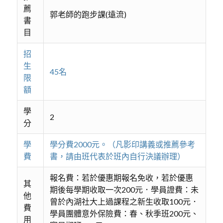
薦
郭老師的跑步課(遠流)
書
目
招
生
45名
限
額
學
2
分
學
學分費2000元。（凡影印講義或推薦參考
費
書，請由班代表於班內自行決議辦理）
報名費：若於優惠期報名免收，若於優惠
其
期後每學期收取一次200元．學員證費：未
他
曾於內湖社大上過課程之新生收取100元．
費
學員團體意外保險費：春、秋季班200元、
用