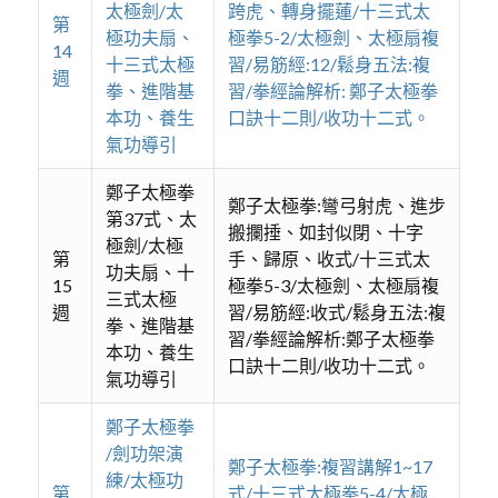
太極劍/太
跨虎、轉身擺蓮/十三式太
第
極功夫扇、
極拳5-2/太極劍、太極扇複
14
十三式太極
習/易筋經:12/鬆身五法:複
週
拳、進階基
習/拳經論解析: 鄭子太極拳
本功、養生
口訣十二則/收功十二式。
氣功導引
鄭子太極拳
鄭子太極拳:彎弓射虎、進步
第37式、太
搬攔捶、如封似閉、十字
極劍/太極
第
手、歸原、收式/十三式太
功夫扇、十
15
極拳5-3/太極劍、太極扇複
三式太極
週
習/易筋經:收式/鬆身五法:複
拳、進階基
習/拳經論解析:鄭子太極拳
本功、養生
口訣十二則/收功十二式。
氣功導引
鄭子太極拳
/劍功架演
鄭子太極拳:複習講解1~17
練/太極功
第
式/十三式太極拳5-4/太極