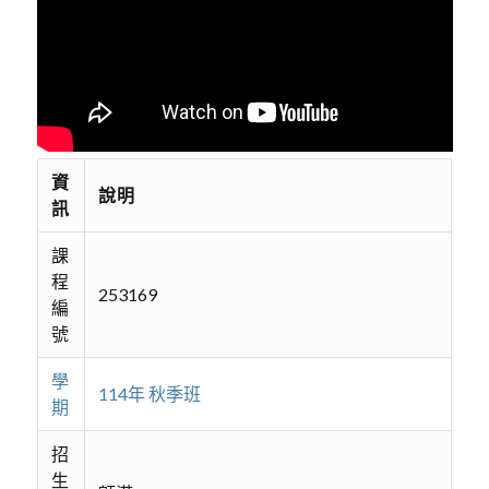
資
說明
訊
課
程
253169
編
號
學
114年 秋季班
期
招
生