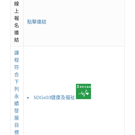
線
上
報
點擊連結
名
連
結
課
程
符
合
下
列
永
SDGs03健康及福祉
續
發
展
目
標