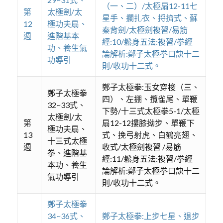
（一、二）/太極扇12-11七
第
太極劍/太
星手、攔扎衣、捋擠式、蘇
12
極功夫扇、
秦背劍/太極劍複習/易筋
週
進階基本
經:10/鬆身五法:複習/拳經
功、養生氣
論解析:鄭子太極拳口訣十二
功導引
則/收功十二式。
鄭子太極拳:玉女穿梭（三、
鄭子太極拳
四）、左掤、攬雀尾、單鞭
32~33式、
下勢/十三式太極拳5-1/太極
太極劍/太
第
扇12-12摟膝拗步、單鞭下
極功夫扇、
13
式、挽弓射虎、白鶴亮翅、
十三式太極
週
收式/太極劍複習 /易筋
拳、進階基
經:11/鬆身五法:複習/拳經
本功、養生
論解析:鄭子太極拳口訣十二
氣功導引
則/收功十二式。
鄭子太極拳
34~36式、
鄭子太極拳:上步七星、退步