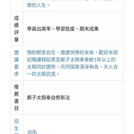
樂的人生。
成
績
學員出席率、學習態度、期末成果
評
量
選
預約輕安自在、健康快樂的未來，歡迎本班
課
初階課程結業及鄭子太極拳拳齡1年以上的
要
太極同好選修，共同探索清淨無為、天人合
求
一的太極武道。
推
薦
鄭子太極拳自修新法
書
目
招
生
30名