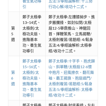
養生氣功導
五法:3/拳經論解析: 十三勢
引
行功心解/收功十二式。
鄭子太極拳
鄭子太極拳:左摟膝拗步、進
13~14式、
步搬攔捶、如封似閉/太極
第
太極劍/太
扇12-5舉鼎推山、神龍回
5
極功夫扇、
首、揮鞭策馬、立馬揚鞭/
週
進階基本
太極劍複習/易筋經: 4/鬆身
功、養生氣
五法:4/拳經論解析:太極拳
功導引
經/收功十二式。
鄭子太極拳
鄭子太極拳:十字手、抱虎歸
15~16式、
山、斜單鞭/太極扇12-6懷
第
太極劍/太
中抱月、迎風撩衣、翻花舞
6
極功夫扇、
袖、霸王揚旗、抱扇過門/
週
進階基本
太極劍複習/易筋經:5/鬆身
功、養生氣
五法:5/拳經論解析: 太極拳
功導引
經/收功十二式。
鄭子太極拳
鄭子太極拳:肘底看捶、左右