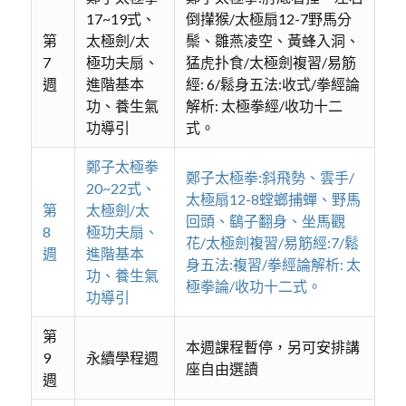
17~19式、
倒攆猴/太極扇12-7野馬分
第
太極劍/太
鬃、雛燕凌空、黃蜂入洞、
7
極功夫扇、
猛虎扑食/太極劍複習/易筋
週
進階基本
經: 6/鬆身五法:收式/拳經論
功、養生氣
解析: 太極拳經/收功十二
功導引
式。
鄭子太極拳
鄭子太極拳:斜飛勢、雲手/
20~22式、
太極扇12-8螳螂捕蟬、野馬
第
太極劍/太
回頭、鷂子翻身、坐馬觀
8
極功夫扇、
花/太極劍複習/易筋經:7/鬆
週
進階基本
身五法:複習/拳經論解析: 太
功、養生氣
極拳論/收功十二式。
功導引
第
本週課程暫停，另可安排講
9
永續學程週
座自由選讀
週