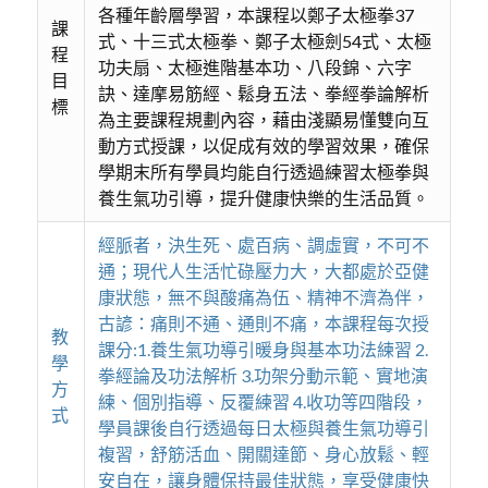
各種年齡層學習，本課程以鄭子太極拳37
課
式、十三式太極拳、鄭子太極劍54式、太極
程
功夫扇、太極進階基本功、八段錦、六字
目
訣、達摩易筋經、鬆身五法、拳經拳論解析
標
為主要課程規劃內容，藉由淺顯易懂雙向互
動方式授課，以促成有效的學習效果，確保
學期末所有學員均能自行透過練習太極拳與
養生氣功引導，提升健康快樂的生活品質。
經脈者，決生死、處百病、調虛實，不可不
通；現代人生活忙碌壓力大，大都處於亞健
康狀態，無不與酸痛為伍、精神不濟為伴，
古諺：痛則不通、通則不痛，本課程每次授
教
課分:1.養生氣功導引暖身與基本功法練習 2.
學
拳經論及功法解析 3.功架分動示範、實地演
方
練、個別指導、反覆練習 4.收功等四階段，
式
學員課後自行透過每日太極與養生氣功導引
複習，舒筋活血、開關達節、身心放鬆、輕
安自在，讓身體保持最佳狀態，享受健康快