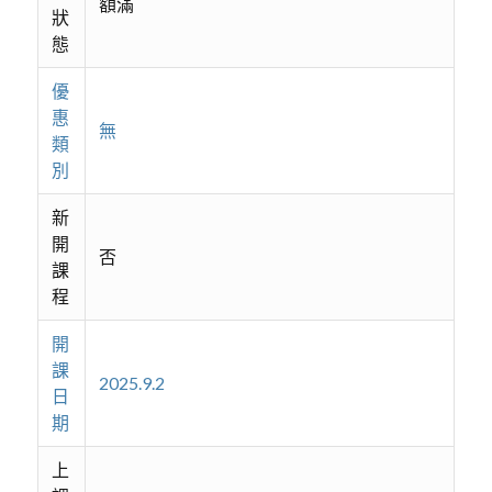
額滿
狀
態
優
惠
無
類
別
新
開
否
課
程
開
課
2025.9.2
日
期
上