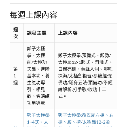
每週上課內容
週
課程主題
上課內容
次
鄭子太極
拳、太極
鄭子太極拳:預備式、起勢/
劍/太極功
太極扇12-1起式、斜飛式、
第
夫扇、進階
白鶴亮翅、黃蜂入洞、哪吒
1
基本功、養
探海/太極劍複習/易筋經:預
週
生氣功導
備功/鬆身五法:預備功/拳經
引、相見
論解析:打手歌/收功十二
歡、雲端練
式。
功房導覽
鄭子太極拳
鄭子太極拳:攬雀尾左掤、右
1~4式、太
掤、履、擠/太極扇12-2金