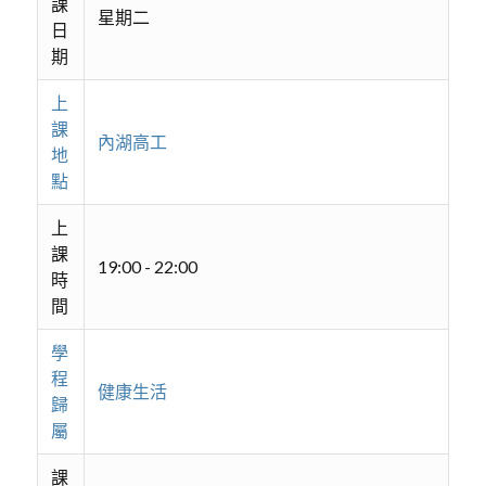
課
星期二
日
期
上
課
內湖高工
地
點
上
課
19:00 - 22:00
時
間
學
程
健康生活
歸
屬
課