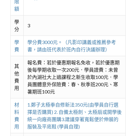
限
額
學
3
分
學
學分費3000元。（凡影印講義或推薦參考
費
書，請由班代表於班內自行決議辦理）
報名費：若於優惠期報名免收，若於優惠期
其
後每學期收取一次200元．學員證費：未曾
他
於內湖社大上過課程之新生收取100元．學
費
員團體意外保險費：春、秋季班200元、寒
用
暑期班100元
材
1.鄭子太極拳自修新法350元(由學員自行選
料
擇是否購買) 2. 自備太極劍、太極扇或開學後
費
統一向廠商團購3.建議穿著寬鬆便於伸展的
用
服裝及平底鞋 (學員自理)