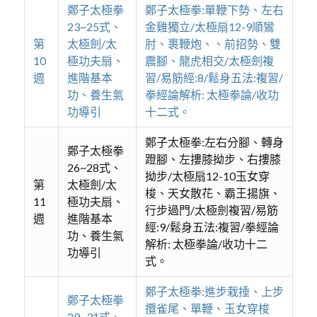
鄭子太極拳
鄭子太極拳:單鞭下勢、左右
23~25式、
金雞獨立/太極扇12-9順鸞
第
太極劍/太
肘、裹鞭炮、、前招勢、雙
10
極功夫扇、
震腳、龍虎相交/太極劍複
週
進階基本
習/易筋經:8/鬆身五法:複習/
功、養生氣
拳經論解析: 太極拳論/收功
功導引
十二式。
鄭子太極拳:左右分腳、轉身
鄭子太極拳
蹬腳、左摟膝拗步、右摟膝
26~28式、
拗步/太極扇12-10玉女穿
第
太極劍/太
梭、天女散花、霸王揚旗、
11
極功夫扇、
行步過門/太極劍複習/易筋
週
進階基本
經:9/鬆身五法:複習/拳經論
功、養生氣
解析: 太極拳論/收功十二
功導引
式。
鄭子太極拳:進步栽捶、上步
鄭子太極拳
攬雀尾、單鞭、玉女穿梭
29~31式、