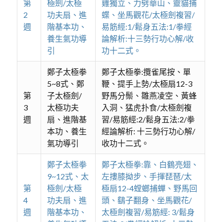
第
極劍/太極
雞獨立、力劈華山、靈貓捕
2
功夫扇、進
蝶、坐馬觀花/太極劍複習/
週
階基本功、
易筋經:1/鬆身五法:1/拳經
養生氣功導
論解析:十三勢行功心解/收
引
功十二式。
鄭子太極拳
鄭子太極拳:攬雀尾按、單
5~8式、鄭
鞭、提手上勢/太極扇12-3
第
子太極劍/
野馬分鬃、雛燕凌空、黃蜂
3
太極功夫
入洞、猛虎扑食/太極劍複
週
扇、進階基
習/易筋經:2/鬆身五法:2/拳
本功、養生
經論解析: 十三勢行功心解/
氣功導引
收功十二式。
鄭子太極拳
鄭子太極拳:靠、白鶴亮翅、
9~12式、太
左摟膝拗步、手揮琵琶/太
第
極劍/太極
極扇12-4螳螂捕蟬、野馬回
4
功夫扇、進
頭、鷂子翻身、坐馬觀花/
週
階基本功、
太極劍複習/易筋經: 3/鬆身