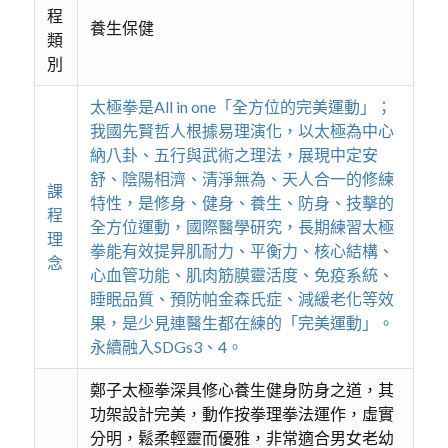
程
養生保健
類
別
太極拳是All in one「全方位的完美運動」；
我國先賢哲人根據易理演化，以太極為中心
納八卦、五行與武術之理法，展現中定安
舒、陰陽相濟、清淨無為、天人合一的修練
課
特性，是修身、健身、養生、防身、技擊的
程
全方位運動，國際醫學研究，長期練習太極
理
拳能有效提昇肌耐力、平衡力、核心結構、
念
心血管功能、肌肉筋膜靈活度、免疫系統、
睡眠品質、預防帕金森氏症、減緩老化等效
果，是少見連醫生都在練的「完美運動」。
永續融入SDGs3、4。
鄭子太極拳深具修心養生健身防身之道，其
功架設計完美，動作按拳理拳法運作，虛實
分明，鬆柔輕靈而優雅，非常適合男女老幼