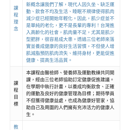
新概念讓我們了解，現代人因久坐、缺乏運
課
動、飲食不均及生活、睡眠不規律使得肌肉
程
減少症已經開始年輕化。因此，肌少症並不
理
是單純的老化，更不是長輩的專利！台灣進
念
入高齡化的社會，肌肉量不足，尤其是肌少
型肥胖，很容易成大患。透過三位老師來落
實並養成健康的良好生活習慣，不但使人增
肌減脂預防肌肉流失、維持身材，更能促進
健康、提高生活品質。
本課程由醫檢師、營養師及運動教練共同開
課，經由三位老師協助訂定健康促進建議。
課
在學期中執行計畫，以養成均衡飲食、正確
程
的運動及良好的健康管理為目標；期待學員
目
不但獲得健康益處，也成為健康好管家，協
標
助自己及周圍的人們擁有充沛活力的健康人
生。
教