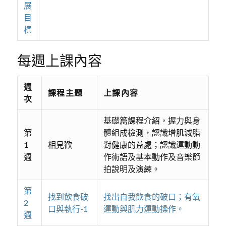
展
目
標
每週上課內容
週
課程主題
上課內容
次
基礎篇課程介紹，握力與身
第
體組成檢測，認識增肌減脂
1
相見歡
對健康的益處；認識運動動
週
作術語及基本動作及音樂節
拍說明及演練。
第
找到飲食破
找出自我飲食的破口；有氧
2
口與執行-1
運動與肌力運動操作。
週