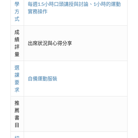
學
每週1.5小時口頭講授與討論、1小時的運動
方
實務操作
式
成
績
出席狀況與心得分享
評
量
選
課
自備運動服裝
要
求
推
薦
書
目