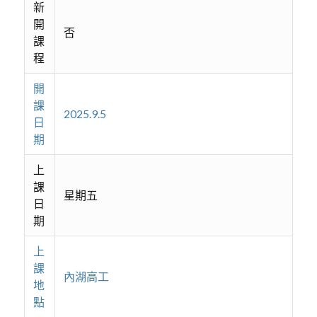
新
開
否
課
程
開
課
2025.9.5
日
期
上
課
星期五
日
期
上
課
內湖高工
地
點