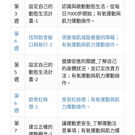
第
設定自己的
認識與啟動動態生活，從每
3
動態生活計
日7000步開始；有氧運動與
週
畫-1
肌力運動操作。
第
找到飲食破
突破增肌減脂餐盤的障礙；
4
口與執行-2
有氧運動與肌力運動操作。
週
健康促進的關鍵_了解自己
第
設定自己的
的身體狀況，並訂定改善方
5
動態生活計
法；有氧運動與肌力運動操
週
畫-2
作。
第
飲食紅綠
食安紅綠燈；有氧運動與肌
6
燈-1
力運動操作。
週
第
讓運動更安全_了解運動注
建立正確的
7
意事項；有氧運動與肌力運
運動觀念-1