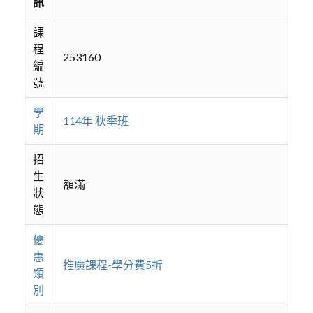
訊
課
程
253160
編
號
學
114年 秋季班
期
招
生
額滿
狀
態
優
惠
推廣課程-學分費5折
類
別