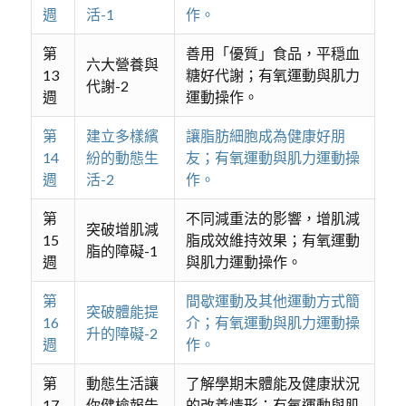
週
活-1
作。
第
善用「優質」食品，平穏血
六大營養與
13
糖好代謝；有氧運動與肌力
代謝-2
週
運動操作。
第
建立多樣繽
讓脂肪細胞成為健康好朋
14
紛的動態生
友；有氧運動與肌力運動操
週
活-2
作。
第
不同減重法的影響，增肌減
突破增肌減
15
脂成效維持效果；有氧運動
脂的障礙-1
週
與肌力運動操作。
第
間歇運動及其他運動方式簡
突破體能提
16
介；有氧運動與肌力運動操
升的障礙-2
週
作。
第
動態生活讓
了解學期末體能及健康狀況
17
你健檢報告
的改善情形；有氧運動與肌