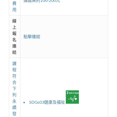
講義費約100-200元
費
用
線
上
報
點擊連結
名
連
結
課
程
符
合
下
列
永
SDGs03健康及福祉
續
發