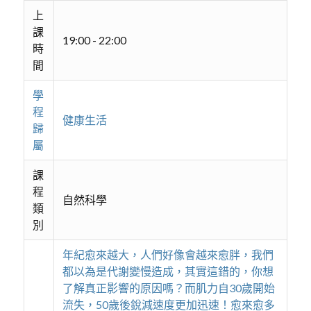
上
課
19:00 - 22:00
時
間
學
程
健康生活
歸
屬
課
程
自然科學
類
別
年紀愈來越大，人們好像會越來愈胖，我們
都以為是代謝變慢造成，其實這錯的，你想
了解真正影響的原因嗎？而肌力自30歲開始
流失，50歲後銳減速度更加迅速！愈來愈多