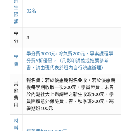
招
生
32名
限
額
學
3
分
學分費3000元+冷氣費200元，專案課程學
學
分費5折優惠。（凡影印講義或推薦參考
費
書，請由班代表於班內自行決議辦理）
報名費：若於優惠期報名免收，若於優惠期
其
後每學期收取一次200元．學員證費：未曾
他
於內湖社大上過課程之新生收取100元．學
費
員團體意外保險費：春、秋季班200元、寒
用
暑期班100元
材
料