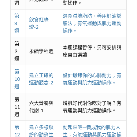
週
動操作。
第
選食減壞脂肪、善用好油燃
飲食紅綠
8
脂法；有氧運動與肌力運動
燈-2
週
操作。
第
本週課程暫停，另可安排講
9
永續學程週
座自由選讀
週
第
建立正確的
設計鍛鍊你的心肺耐力；有
10
運動觀念-2
氧運動與肌力運動操作。
週
第
六大營養與
增肌好代謝你吃對了嗎？有
11
代謝-1
氧運動與肌力運動操作。
週
第
建立多樣繽
動起來吧—養成我的肌力人
12
紛的動態生
生；有氧運動與肌力運動操