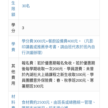
生
30名
限
額
學
3
分
學分費3000元+餐廚設備費400元。（凡影
學
印講義或推薦參考書，請由班代表於班內自
費
行決議辦理）
報名費：若於優惠期報名免收，若於優惠期
其
後每學期收取一次200元．學員證費：未曾
他
於內湖社大上過課程之新生收取100元．學
費
員團體意外保險費：春、秋季班200元、寒
用
暑期班100元
材
料
食材費約2500元，由班長或總務統一管理、
費
匯報支出狀況，採多退少補