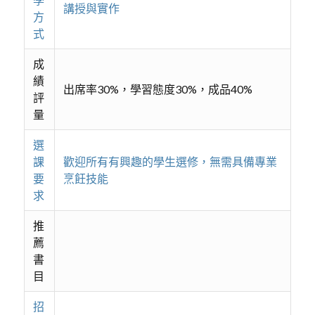
講授與實作
方
式
成
績
出席率30%，學習態度30%，成品40%
評
量
選
課
歡迎所有有興趣的學生選修，無需具備專業
要
烹飪技能
求
推
薦
書
目
招