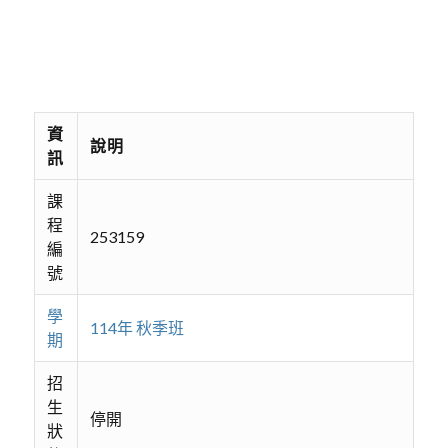
資
說明
訊
課
程
253159
編
號
學
114年 秋季班
期
招
生
停開
狀