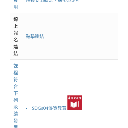
用
線
上
報
點擊連結
名
連
結
課
程
符
合
下
列
永
SDGs04優質教育
續
發
展