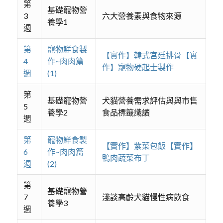
第
基礎寵物營
3
六大營養素與食物來源
養學1
週
第
寵物鮮食製
【實作】韓式宮廷排骨【實
4
作~肉肉篇
作】寵物硬起士製作
週
(1)
第
基礎寵物營
犬貓營養需求評估與與市售
5
養學2
食品標籤識讀
週
第
寵物鮮食製
【實作】紫菜包飯【實作】
6
作~肉肉篇
鴨肉蔬菜布丁
週
(2)
第
基礎寵物營
7
淺談高齡犬貓慢性病飲食
養學3
週