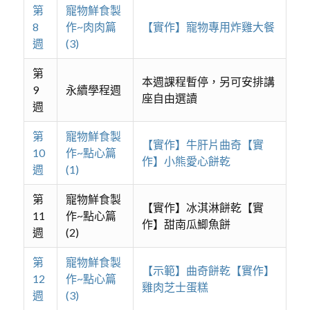
第
寵物鮮食製
8
作~肉肉篇
【實作】寵物專用炸雞大餐
週
(3)
第
本週課程暫停，另可安排講
9
永續學程週
座自由選讀
週
第
寵物鮮食製
【實作】牛肝片曲奇【實
10
作~點心篇
作】小熊愛心餅乾
週
(1)
第
寵物鮮食製
【實作】冰淇淋餅乾【實
11
作~點心篇
作】甜南瓜鯽魚餅
週
(2)
第
寵物鮮食製
【示範】曲奇餅乾【實作】
12
作~點心篇
雞肉芝士蛋糕
週
(3)