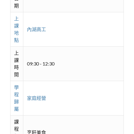
期
上
課
內湖高工
地
點
上
課
09:30 - 12:30
時
間
學
程
家庭經營
歸
屬
課
程
烹飪美食