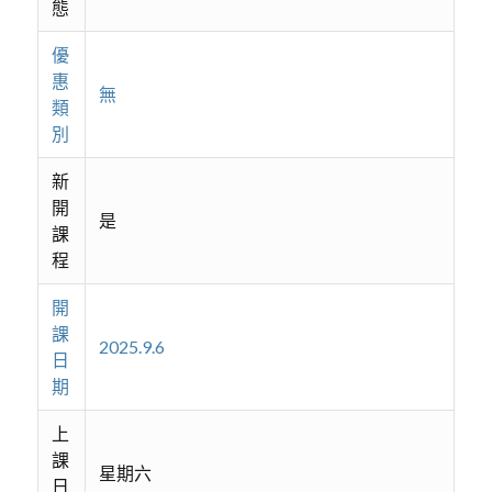
態
優
惠
無
類
別
新
開
是
課
程
開
課
2025.9.6
日
期
上
課
星期六
日