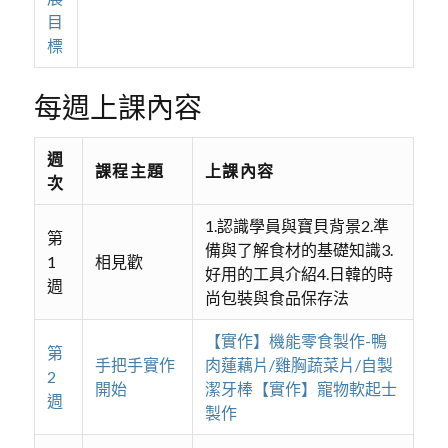
目
標
每週上課內容
週
課程主題
上課內容
次
1.認識學員與寶貝背景2.準
第
備與了解食材的基礎知識3.
1
相見歡
好用的工具介紹4.日韓的時
週
尚包裝與食品保存法
【實作】機能零食製作-鴨
第
手把手實作
肉蓮藕片/雞胸蔬菜片/自製
2
開始
潔牙棒【實作】寵物軟起士
週
製作