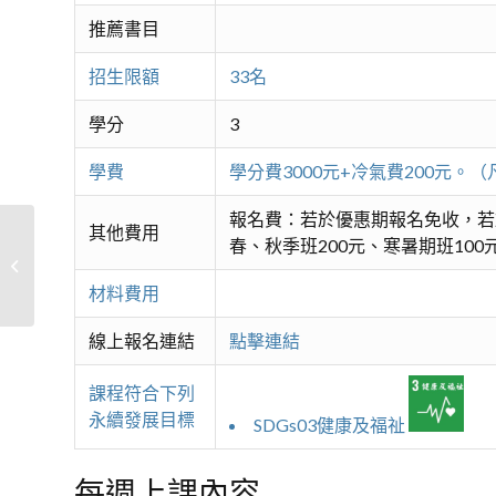
推薦書目
招生限額
33名
學分
3
學費
學分費3000元+冷氣費200元
報名費：若於優惠期報名免收，若
其他費用
春、秋季班200元、寒暑期班100
活躍樂齡~銀色圓夢芭蕾
材料費用
線上報名連結
點擊連結
課程符合下列
永續發展目標
SDGs03健康及福祉
每週上課內容