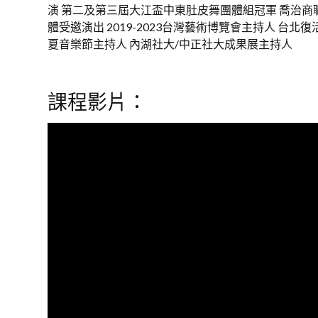
演 第二及第三屆大江盃中東肚皮舞團體組冠軍 喬治商
體受邀演出 2019-2023台灣藝術博覽會主持人 台
夏音樂節主持人 內湖社大/中正社大成果展主持人
課程影片：