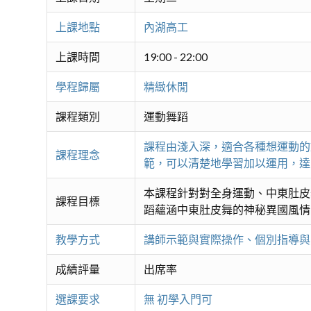
上課地點
內湖高工
上課時間
19:00 - 22:00
學程歸屬
精緻休閒
課程類別
運動舞蹈
課程由淺入深，適合各種想運動的
課程理念
範，可以清楚地學習加以運用，達
本課程針對對全身運動、中東肚皮
課程目標
蹈蘊涵中東肚皮舞的神秘異國風情,
教學方式
講師示範與實際操作、個別指導與
成績評量
出席率
選課要求
無 初學入門可